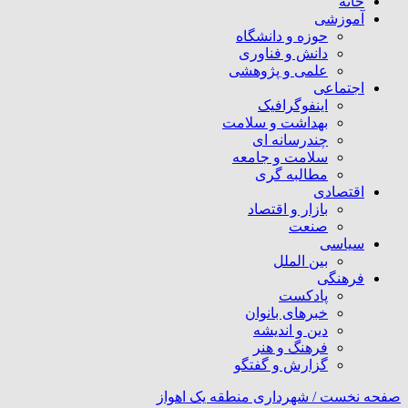
خانه
آموزشی
حوزه و دانشگاه
دانش و فناوری
علمی و پژوهشی
اجتماعی
اینفوگرافیک
بهداشت و سلامت
چندرسانه ای
سلامت و جامعه
مطالبه گری
اقتصادی
بازار و اقتصاد
صنعت
سیاسی
بین الملل
فرهنگی
پادکست
خبرهای بانوان
دین و اندیشه
فرهنگ و هنر
گزارش و گفتگو
صفحه نخست /
شهرداری منطقه یک اهواز