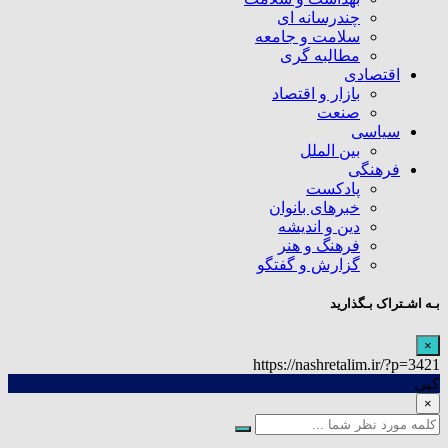
چندرسانه ای
سلامت و جامعه
مطالبه گری
اقتصادی
بازار و اقتصاد
صنعت
سیاسی
بین الملل
فرهنگی
پادکست
خبرهای بانوان
دین و اندیشه
فرهنگ و هنر
گزارش و گفتگو
بـه اشـتراک بـگذارید
×
https://nashretalim.ir/?p=3421
کپی
×