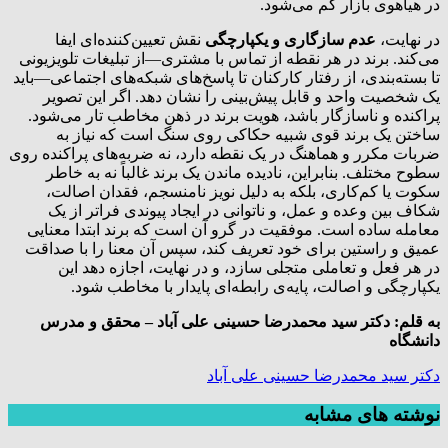
در هیاهوی بازار گم می‌شود.
در نهایت،
عدم سازگاری و یکپارچگی
نقش تعیین‌کننده‌ای ایفا
می‌کند. برند در هر نقطه از تماس با مشتری—از تبلیغات تلویزیونی
تا بسته‌بندی، از رفتار کارکنان تا پاسخ‌های شبکه‌های اجتماعی—باید
یک شخصیت واحد و قابل پیش‌بینی را نشان دهد. اگر این تصویر
پراکنده و ناسازگار باشد، هویت برند در ذهن مخاطب تار می‌شود.
ساختن یک برند قوی شبیه حکاکی روی سنگ است که نیاز به
ضربات مکرر و هماهنگ در یک نقطه دارد، نه ضربه‌های پراکنده روی
سطوح مختلف. بنابراین، نادیده ماندن یک برند غالباً نه به خاطر
سکوت یا کم‌کاری، بلکه به دلیل نویز نامنسجم، فقدان اصالت،
شکاف بین وعده و عمل، و ناتوانی در ایجاد پیوندی فراتر از یک
معامله ساده است. موفقیت در گرو آن است که برند ابتدا معنایی
عمیق و راستین برای خود تعریف کند، سپس آن معنا را با صداقت
در هر فعل و تعاملی متجلی سازد، و در نهایت، اجازه دهد این
یکپارچگی و اصالت، پایه‌ی رابطه‌ای پایدار با مخاطب شود.
به قلم: دکتر سید محمدرضا حسینی علی آباد – محقق و مدرس
دانشگاه
دکتر سید محمدرضا حسینی علی آباد
نوشته های مشابه