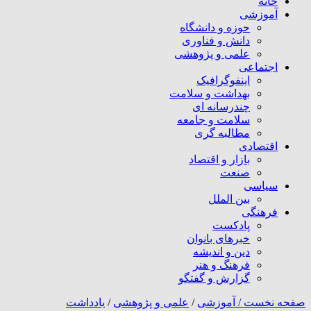
خانه
آموزشی
حوزه و دانشگاه
دانش و فناوری
علمی و پژوهشی
اجتماعی
اینفوگرافیک
بهداشت و سلامت
چندرسانه ای
سلامت و جامعه
مطالبه گری
اقتصادی
بازار و اقتصاد
صنعت
سیاسی
بین الملل
فرهنگی
پادکست
خبرهای بانوان
دین و اندیشه
فرهنگ و هنر
گزارش و گفتگو
صفحه نخست /
آموزشی
/
علمی و پژوهشی
/
یادداشت