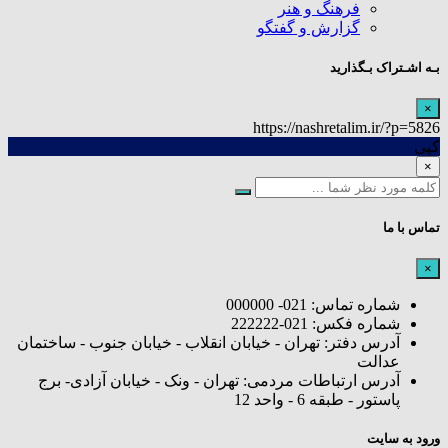
فرهنگ و هنر
گزارش و گفتگو
بـه اشـتراک بـگذارید
×
https://nashretalim.ir/?p=5826
کپی
×
تماس با ما
×
شماره تماس: 021- 000000
شماره فکس: 021-222222
آدرس دفتر: تهران - خیابان انقلاب - خیابان جنوب - ساختمان
عدالت
آدرس ارتباطات مردمی: تهران - ونک - خیابان آزادی- برج
پاستور - طبقه 6 - واحد 12
ورود به سایت