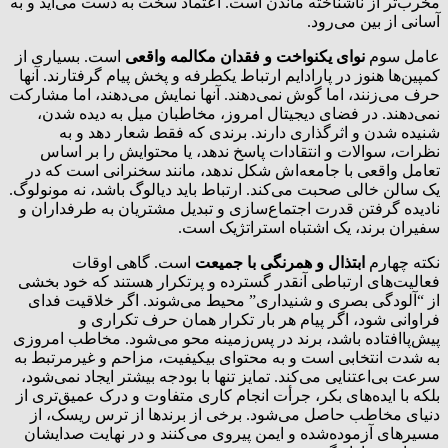
مخرب‌تر از ناشناخته ماندن است. اعتماد سخت به دست می‌آید و به
آسانی از بین می‌رود.
عامل سوم
نوای یکنواخت و فقدان مکالمه واقعی
است. بسیاری از
کمپین‌ها هنوز در پارادایم ارتباط یکطرفه و پخش پیام گرفتارند. آنها
حرف می‌زنند، اما گوش نمی‌دهند. آنها نمایش می‌دهند، اما مشارکت
نمی‌دهند. در فضای دیجیتال امروز، مخاطبان میل به دیده شدن،
شنیده شدن و اثرگذاری دارند. برندی که فقط شعار دهد و به
نظرات، سوالات و انتقادات پاسخ ندهد، یا محتوایش را بر اساس
تعامل واقعی با جامعه‌اش شکل ندهد، مانند سخنرانی است که در
یک سالن خالی صحبت می‌کند. ارتباط باید دیالوگ باشد، نه مونولوگ.
نادیده گرفتن قدرت اجتماع‌سازی و تبدیل مشتریان به طرفداران و
سفیران برند، یک اشتباه استراتژیک است.
نکته چهارم
ابتذال و همرنگی با جمیعت
است. گاهی اوقات
فعالیت‌های ارتباطی آنقدر گسترده و پرتکرار هستند که خود بخشی
از “آلودگی بصری و شنیداری” محیط می‌شوند. اگر خلاقیت فدای
فراوانی شود، اگر پیام هر بار تکرار همان حرف تکراری و
پیش‌پاافتاده باشد، برند در پس‌زمینه محو می‌شود. مخاطب امروزی
به شدت انتخابی است و به محتوای بیکیفیت، مزاحم و غیرمرتبط به
سرعت بی‌اعتنایی می‌کند. تمایز تنها با بودجه بیشتر ایجاد نمی‌شود،
بلکه با ایده‌های بکر، جرأت انجام کاری متفاوت و درک عمیق‌تری از
دنیای مخاطب حاصل می‌شود. برخی از برندها از ترس ریسک، از
مسیرهای آزموده‌شده و ایمن پیروی می‌کنند و در نهایت صدایشان