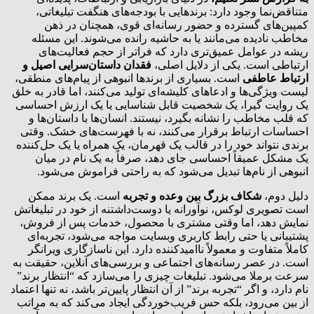
متناقض‌نما وجود دارد: برندهایی با بودجه‌های هنگفت تبلیغاتی،
کمپین‌های گسترده و حضور رسانه‌ای قوی، همچنان در ذهن
مخاطب نادیده می‌مانند یا به حاشیه رانده می‌شوند. این مسئله
ریشه در عوامل عمیق‌تری دارد که فراتر از حجم فعالیت‌های
ارتباطی است. یکی از دلایل اصلی،
فقدان داستان‌سرایی اصیل و
ارتباط عاطفی
است. بسیاری از برندها انبوهی از پیام‌های منطقی،
لیست ویژگی‌ها و ادعاهای کلیشه‌ای تولید می‌کنند، اما قادر به خلق
یک روایت گیرا، یک شخصیت قابل شناسایی یا یک ارزش احساسی
که قلب مخاطب را نشانه بگیرد، نیستند. انسان‌ها با داستان‌ها و
احساسات ارتباط برقرار می‌کنند، نه با فهرست‌های خشک. وقتی
برندی نتواند خود را در قالب یک قهرمان، یک همراه یا یک حل‌کننده
یک مشکل عمیقاً احساسی جای دهد، صرفاً به یک نام در میان
انبوهی از نام‌ها تبدیل می‌شود که به راحتی فراموش می‌شود.
دلیل دوم،
شکاف بزرگ بین وعده و تجربه
است. یک برند ممکن
است تصویری لوکس، نوآورانه یا دوست‌داشتنه از خود در تبلیغاتش
نمایش دهد، اما وقتی مشتری با محصول، خدمات پس از فروش،
پشتیبانی یا حتی رابط کاربری وبسایت مواجه می‌شود، تجربه‌ای
کاملاً متفاوت و معمولاً ناامیدکننده دارد. این ناسازگاری ویرانگر
است. در عصر رسانه‌های اجتماعی و بررسی‌های آنلاین، حقیقت به
سرعت برملا می‌شود. تبلیغات چیزی را می‌سازد که “انتظار برند”
نام دارد، و اگر “تجربه برند” از آن انتظار پایین‌تر باشد، نه تنها اعتماد
از بین می‌رود، بلکه حس فریب‌خوردگی ایجاد می‌کند که به مراتب