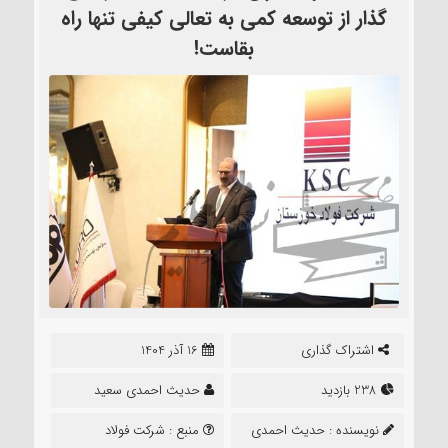
گذار از توسعه کمی به تعالی کیفی تنها راه
بقاست!
اشتراک گذاری
16 آذر 1404
238 بازدید
حدیث احمدی سعید
نویسنده :
حدیث احمدی
منبع :
شرکت فولاد