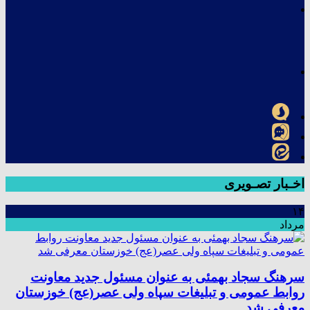
اخـبار تصـویری
۱۴
مرداد
سرهنگ سجاد بهمئی به عنوان مسئول جدید معاونت
روابط عمومی و تبلیغات سپاه ولی عصر(عج) خوزستان
معرفی شد