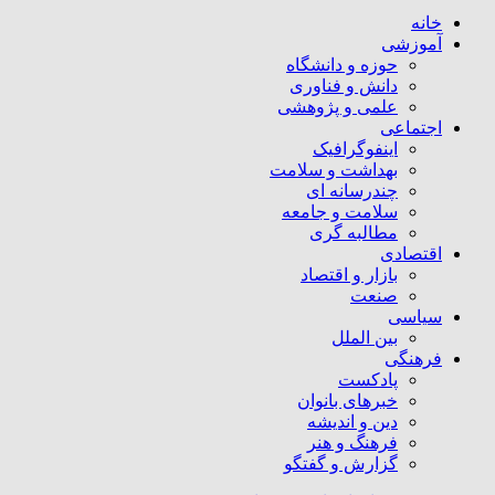
خانه
آموزشی
حوزه و دانشگاه
دانش و فناوری
علمی و پژوهشی
اجتماعی
اینفوگرافیک
بهداشت و سلامت
چندرسانه ای
سلامت و جامعه
مطالبه گری
اقتصادی
بازار و اقتصاد
صنعت
سیاسی
بین الملل
فرهنگی
پادکست
خبرهای بانوان
دین و اندیشه
فرهنگ و هنر
گزارش و گفتگو