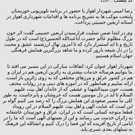
کد مطلب : 1297
رضا امینی شهردار اهواز با حضور در برنامه تلویزیونی خوزستان
پایتخت موکب ها به تشریح برنامه ها و اقدامات شهرداری اهواز در
آستانه اربعین حسینی پرداخت.
وی در ابتدا ضمن تسلیت فرارسیدن اربعین حسینی گفت: اثر خون
بزرگ مظلوم عالم حضرت اباعبدالله الحسین(ع) است که در طول
تاریخ و تا ابد استمرار دارد که تا امروز نهال ارزشمند عشق و محبت
را در دل شیعه بارور کرده و ما شاهد بزرگترین همایش فرهنگی
جهان اسلام هستیم .
شهردار اهواز عنوان کرد: اتفاقات مبارکی در این مسیر می افتد تا
ما بتوانیم هرساله خدمات بیشتری به زائرین اربعین هم در ایران و
هم در کشور عرلق و مرزهای مختلفی که به روی زائرین باز است،
ارائه نماییم و همانطور که در آموزه های دینی و در روایات مختف
هست، خون سیدالشهدا و عشقی که از خاندان اهل بیت علیهم
السلام تا ابد در دل مومنین هست که خروشان و پابرجاست. به طور
کلی ما مسیر صعودی این همایش بزرگ را که رصد می کنیم گواه بر
این است که عنایت الهی و اهل بیت علیهم السلام در این رویداد
قطعا متوجه کسانی است که در ایران، عراق و خوزستان عاشقانه
به زائران خدمت می رسانند و این از نعمتهای الهی است که ما را در
ایامی از تاریخ آفریده که این فضا را درک کنیم و انشالله این فرهنگ
به نسلهای بعدی تسری یابد.