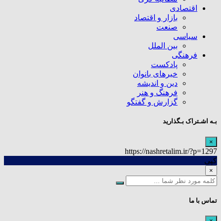
اقتصادی
بازار و اقتصاد
صنعت
سیاسی
بین الملل
فرهنگی
پادکست
خبرهای بانوان
دین و اندیشه
فرهنگ و هنر
گزارش و گفتگو
بـه اشـتراک بـگذارید
×
https://nashretalim.ir/?p=1297
کپی
×
تماس با ما
×