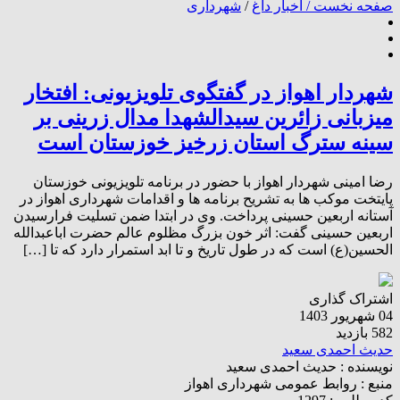
صفحه نخست /
اخبار داغ
/
شهرداری
شهردار اهواز در گفتگوی تلویزیونی: افتخار
میزبانی زائرین سیدالشهدا مدال زرینی بر
سینه سترگ استان زرخیز خوزستان است
رضا امینی شهردار اهواز با حضور در برنامه تلویزیونی خوزستان
پایتخت موکب ها به تشریح برنامه ها و اقدامات شهرداری اهواز در
آستانه اربعین حسینی پرداخت. وی در ابتدا ضمن تسلیت فرارسیدن
اربعین حسینی گفت: اثر خون بزرگ مظلوم عالم حضرت اباعبدالله
الحسین(ع) است که در طول تاریخ و تا ابد استمرار دارد که تا […]
اشتراک گذاری
04 شهریور 1403
582 بازدید
حدیث احمدی سعید
نویسنده :
حدیث احمدی سعید
منبع :
روابط عمومی شهرداری اهواز