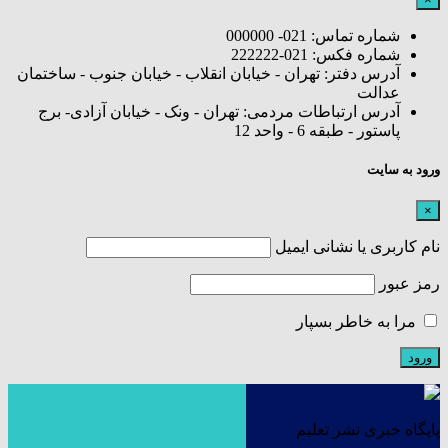
شماره تماس: 021- 000000
شماره فکس: 021-222222
آدرس دفتر: تهران - خیابان انقلاب - خیابان جنوب - ساختمان
عدالت
آدرس ارتباطات مردمی: تهران - ونک - خیابان آزادی- برج
پاستور - طبقه 6 - واحد 12
ورود به سایت
×
نام کاربری یا نشانی ایمیل
رمز عبور
مرا به خاطر بسپار
پایگاه خبری نشر تعلیم