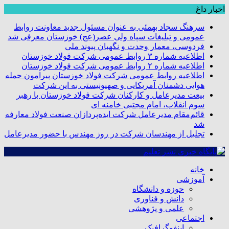
اخبار داغ
سرهنگ سجاد بهمئی به عنوان مسئول جدید معاونت روابط
عمومی و تبلیغات سپاه ولی عصر(عج) خوزستان معرفی شد
فردوسی، معمار وحدت و نگهبان پیوند ملی
اطلاعیه شماره ۳ روابط عمومی شرکت فولاد خوزستان
اطلاعیه شماره ۲ روابط عمومی شرکت فولاد خوزستان
اطلاعیه روابط عمومی شرکت فولاد خوزستان پیرامون حمله
هوایی دشمنان آمریکایی و صهیونیستی به این شرکت
بیعت مدیرعامل و کارکنان شرکت فولاد خوزستان با رهبر
سوم انقلاب، امام مجتبی خامنه ای
قائم‌مقام مدیرعامل شرکت ایده‌پردازان صنعت فولاد معارفه
شد
تجلیل از مهندسان شرکت در روز مهندس با حضور مدیرعامل
خانه
آموزشی
حوزه و دانشگاه
دانش و فناوری
علمی و پژوهشی
اجتماعی
اینفوگرافیک