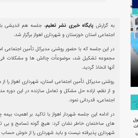
۱۳
۱۳
مرداد
مرداد
به گزارش
پایگاه خبری نشر تعلیم
، جلسه هم اندیشی با
اجتماعی استان خوزستان و شهرداری اهواز برگزار شد.
در این جلسه که با حضور روشنی مدیرکل تأمین اجتماعی استان
مجموعه تشکیل شد، موضوعاًت چالش ها و مشکلات فی 
ن بندرماهشهر
تسلیت اربعین حسینی توسط روابط
آنها اتخاذ گردید.
عمومی شرکت پتروشیمی مارون
روشنی مدیرکل تأمین اجتماعی استان، شهرداری اهواز را از
و از نظم، اراده حل مشکل و تعامل سازنده در این دوره م
اجتماعی، قدردانی نمود.
در ادامه این جلسه شهردار اهواز با تاکید بر اهمیت بیم
ول
های ساختمان خاطر نشان کرد: هیچ گونه تسامح و بی تو
ات
شهرداری پذیرفته نیست و باید شهرداری را از خوش حساب تر
ی