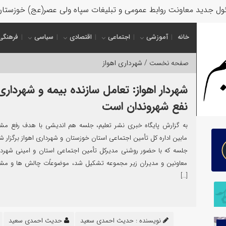
ل جدید معاونت روابط عمومی و تبلیغات سپاه ولی عصر(عج) خوزستا
خانه
آموزشی
اجتماعی
اقتصادی
سیاسی
فرهنگی
صفحه نخست /
شهرداری اهواز
شهردار اهواز: تعامل سازنده بیمه و شهرداری
نفع شهروندان است
به گزارش پایگاه خبری نشر تعلیم، جلسه هم اندیشی با هدف رفع مش
مابین اداره کل تأمین اجتماعی استان خوزستان و شهرداری اهواز برگزار شد
جلسه که با حضور روشنی مدیرکل تأمین اجتماعی استان و امینی شهردار
معاونین و مدیران زیر مجموعه تشکیل شد، موضوعاًت چالش ها و مش
[…]
نویسنده :
حدیث احمدی سعید
حدیث احمدی سعید