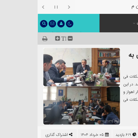
ن معرفی شد
 به
کلات فی
. در این
 اهواز و
کلات فی
619 بازدید
05 خرداد 1404
اشتراک گذاری