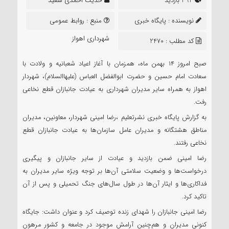
392 بازدید
حدیث احمدی سعید
نویسنده :
پایگاه خبری
منبع :
روابط عمومی
نشرتعلیم
شهرداری اهواز
کد مطلب : 2470
صبح امروز ۱۴ بهمن ماه، همزمان با آغاز اعیاد شعبانیه و ولادت با
سعادت امام حسین و حضرت ابوالفضل العباس (علیهاالسلام)، شهردار
اهواز به همراه سایر مدیران شهرداری به عیادت جانبازان قطع نخاعی
رفت.
به گزارش پایگاه خبری نشرتعلیم ،رضا امینی شهردار، معاونین، مدیران
مناطق هشتگانه و مدیران عامل سازمان‌ها به عیادت جانبازان قطع
نخاعی رفتند.
رضا امینی ضمن بازدید و عیادت از سایر جانبازان و پیگیری
درخواست‌ها و وضعیت سلامتی آن‌ها بر توجه ویژه سایر مدیران به
فداکاری‌ها و ایثار آن‌ها در طول سال‌های جنگ تحمیلی و پس از آن
تاکید کرد.
رضا امینی جانبازان را شهدای زنده توصیف کرد و عنوان داشت: جایگاه
کنونی مدیران و هم‌چنین آرامش موجود در جامعه و کشور مرهون