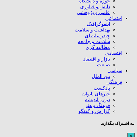
حوزه و دانشگاه
دانش و فناوری
علمی و پژوهشی
اجتماعی
اینفوگرافیک
بهداشت و سلامت
چندرسانه ای
سلامت و جامعه
مطالبه گری
اقتصادی
بازار و اقتصاد
صنعت
سیاسی
بین الملل
فرهنگی
پادکست
خبرهای بانوان
دین و اندیشه
فرهنگ و هنر
گزارش و گفتگو
بـه اشـتراک بـگذارید
×