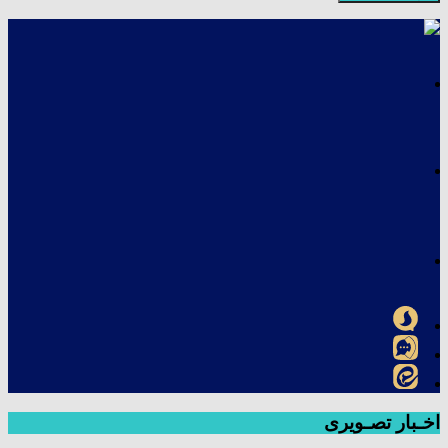
اخـبار تصـویری