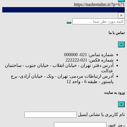
https://nashretalim.ir/?p=671
کپی
×
تماس با ما
×
شماره تماس: 021- 000000
شماره فکس: 021-222222
آدرس دفتر: تهران - خیابان انقلاب - خیابان جنوب - ساختمان
عدالت
آدرس ارتباطات مردمی: تهران - ونک - خیابان آزادی- برج
پاستور - طبقه 6 - واحد 12
ورود به سایت
×
نام کاربری یا نشانی ایمیل
رمز عبور