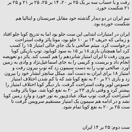
رفت و با حساب سه بر یک ۲۵ بر ۲۰، ۱۴ بر ۲۵، ۲۵ بر ۲۱ و ۲۵ بر
۲۱ شکست خورد.
تیم ایران در دو دیدار گذشته خود مقابل صربستان و ایتالیا هم
شکست خورده بود.
ایران در امتیازات ابتدایی این ست جلو بود اما به تدریج کوبا جلو افتاد
و زمانی که حریف ۱۴ بر ۱۰ جلو بود، موتا پائز وقت استراحت
درخواست کرد. میثم صالحی با یک جای خالی امتیاز ۱۵ را کسب
کرد اما همچنان بازی ۱۸ بر ۱۵ به سود کوبابود. توپ بازیکن کوبا
بیرون رفت تا ایران امتیاز شانزدهم را هم کسب کند. پائز دو تعویضه
انجام داد و بربست و کریمی را به جای اسماعیل‌نژاد و وادی به زمین
آورد. صالحی توپ را به دست سیمون زد که توپ بیرون رفت و
امتیاز ۱۸ برای ایران به دست آمد. میکل سانچز آبشار خود را بیرون
زد و بازی ۲۱ بر ۲۰ به نفع کوبا شد که با کم شدن اختلاف امتیاز
خسوس لوپز وقت استراحت گرفت. بار دیگر کوبا اختلاف امتیاز را
بیشتر کرد و وقتی بازی ۲۳ بر ۲۰ به نفع کوبا شد، موتا پائز وقت
استراحت گرفت. توپ میلاد عبادی‌پور به تور خورد و وارد زمین کوبا
نشد و در ادامه هم سیمون یک امتیاز مستقیم سرویس گرفت تا
ست ۲۵ بر ۲۰ به نفع کوبا تمام شود.
ست دوم: ۲۵ بر ۱۴ ایران