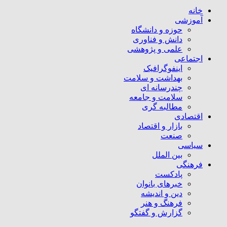
خانه
آموزشی
حوزه و دانشگاه
دانش و فناوری
علمی و پژوهشی
اجتماعی
اینفوگرافیک
بهداشت و سلامت
چندرسانه ای
سلامت و جامعه
مطالبه گری
اقتصادی
بازار و اقتصاد
صنعت
سیاسی
بین الملل
فرهنگی
پادکست
خبرهای بانوان
دین و اندیشه
فرهنگ و هنر
گزارش و گفتگو