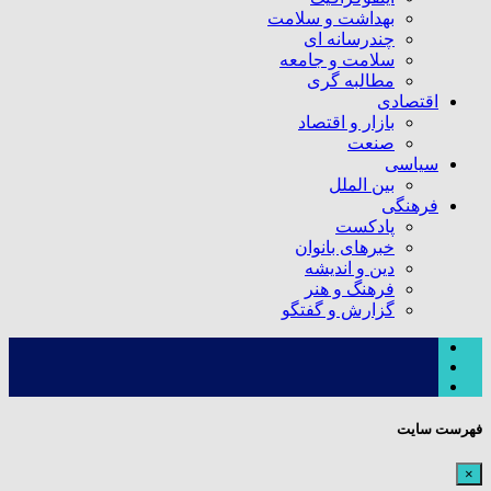
بهداشت و سلامت
چندرسانه ای
سلامت و جامعه
مطالبه گری
اقتصادی
بازار و اقتصاد
صنعت
سیاسی
بین الملل
فرهنگی
پادکست
خبرهای بانوان
دین و اندیشه
فرهنگ و هنر
گزارش و گفتگو
فهرست سایت
×