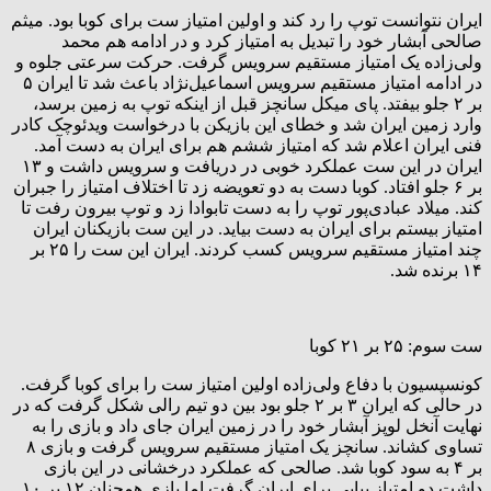
ایران نتوانست توپ را رد کند و اولین امتیاز ست برای کوبا بود. میثم
صالحی آبشار خود را تبدیل به امتیاز کرد و در ادامه هم محمد
ولی‌زاده یک امتیاز مستقیم سرویس گرفت. حرکت سرعتی جلوه و
در ادامه امتیاز مستقیم سرویس اسماعیل‌نژاد باعث شد تا ایران ۵
بر ۲ جلو بیفتد. پای میکل سانچز قبل از اینکه توپ به زمین برسد،
وارد زمین ایران شد و خطای این بازیکن با درخواست ویدئوچک کادر
فنی ایران اعلام شد که امتیاز ششم هم برای ایران به دست آمد.
ایران در این ست عملکرد خوبی در دریافت و سرویس داشت و ۱۳
بر ۶ جلو افتاد. کوبا دست به دو تعویضه زد تا اختلاف امتیاز را جبران
کند. میلاد عبادی‌پور توپ را به دست تابوادا زد و توپ بیرون رفت تا
امتیاز بیستم برای ایران به دست بیاید. در این ست بازیکنان ایران
چند امتیاز مستقیم سرویس کسب کردند. ایران این ست را ۲۵ بر
۱۴ برنده شد.
ست سوم: ۲۵ بر ۲۱ کوبا
کونسپسیون با دفاع ولی‌زاده اولین امتیاز ست را برای کوبا گرفت.
در حالی که ایران ۳ بر ۲ جلو بود بین دو تیم رالی شکل گرفت که در
نهایت آنخل لوپز آبشار خود را در زمین ایران جای داد و بازی را به
تساوی کشاند. سانچز یک امتیاز مستقیم سرویس گرفت و بازی ۸
بر ۴ به سود کوبا شد. صالحی که عملکرد درخشانی در این بازی
داشت دو امتیاز پیاپی برای ایران گرفت اما بازی همچنان ۱۲ بر ۱۰