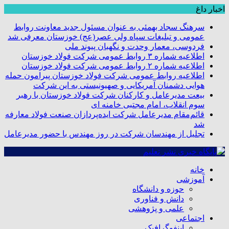
اخبار داغ
سرهنگ سجاد بهمئی به عنوان مسئول جدید معاونت روابط
عمومی و تبلیغات سپاه ولی عصر(عج) خوزستان معرفی شد
فردوسی، معمار وحدت و نگهبان پیوند ملی
اطلاعیه شماره ۳ روابط عمومی شرکت فولاد خوزستان
اطلاعیه شماره ۲ روابط عمومی شرکت فولاد خوزستان
اطلاعیه روابط عمومی شرکت فولاد خوزستان پیرامون حمله
هوایی دشمنان آمریکایی و صهیونیستی به این شرکت
بیعت مدیرعامل و کارکنان شرکت فولاد خوزستان با رهبر
سوم انقلاب، امام مجتبی خامنه ای
قائم‌مقام مدیرعامل شرکت ایده‌پردازان صنعت فولاد معارفه
شد
تجلیل از مهندسان شرکت در روز مهندس با حضور مدیرعامل
خانه
آموزشی
حوزه و دانشگاه
دانش و فناوری
علمی و پژوهشی
اجتماعی
اینفوگرافیک