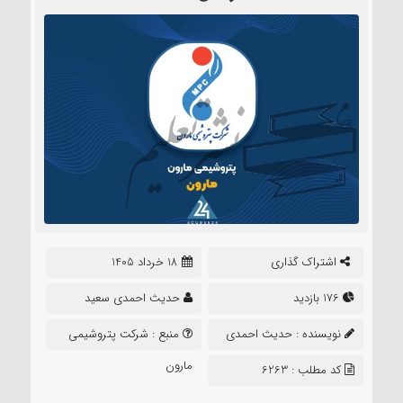
اشتراک گذاری
18 خرداد 1405
176 بازدید
حدیث احمدی سعید
نویسنده :
حدیث احمدی
منبع :
شرکت پتروشیمی
سعید
مارون
کد مطلب : 6263