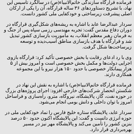
فرمانده قرارگاه سازندگی خاتم‌الانبیاء(ص) در سالگرد تأسیس این
نهاد، با تشریح دستاوردهای ۳۶ ساله قرارگاه، آن را یکی از ارکان
اصلی پیشرفت زیرساختی و خودکفایی ملی کشور دانست.
سردار عبدالرضا عابد با اشاره به ریشه‌های شکل‌گیری قرارگاه در
دوران دفاع مقدس گفت: تجربه مهندسی رزمی سپاه پس از جنگ و
به فرمان رهبر معظم انقلاب، به مأموریت بازسازی کشور تبدیل
شد و قرارگاه با هدف بازسازی مناطق آسیب‌دیده و توسعه
زیرساخت‌ها شکل گرفت.
وی با رد ادعای رقابت با بخش خصوصی تأکید کرد: قرارگاه بازوی
اجرایی دولت‌ها و مکمل بخش خصوصی است و امروز بیش از ۵
هزار پیمانکار خصوصی با حدود ۱۵۰ هزار نیرو با این مجموعه
همکاری دارند.
فرمانده قرارگاه خاتم‌الانبیاء(ص) با اشاره به نقش این نهاد در
شکستن انحصار شرکت‌های خارجی افزود: اجرای پروژه‌های بزرگ
در حوزه نفت، گاز، پالایشگاه، نیروگاه، مترو، راه‌سازی و فراساحل
امروز با توان داخلی و دانش بومی انجام می‌شود.
سردار عابد، پالایشگاه ستاره خلیج فارس را نماد خودکفایی ملی در
حوزه انرژی دانست و گفت: این پالایشگاه اکنون حدود ۵۰ درصد
بنزین کشور را تأمین می‌کند و پالایشگاه مهر نیز در مسیر
بهره‌برداری قرار دارد.