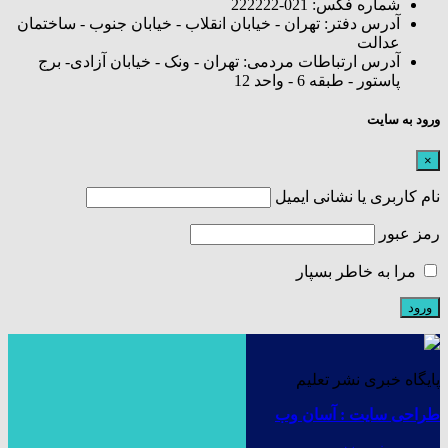
شماره فکس: 021-222222
آدرس دفتر: تهران - خیابان انقلاب - خیابان جنوب - ساختمان
عدالت
آدرس ارتباطات مردمی: تهران - ونک - خیابان آزادی- برج
پاستور - طبقه 6 - واحد 12
ورود به سایت
×
نام کاربری یا نشانی ایمیل
رمز عبور
مرا به خاطر بسپار
پایگاه خبری نشر تعلیم
طراحی سایت : آسان وب