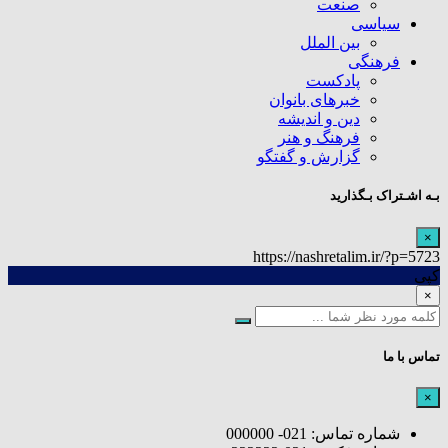
صنعت
سیاسی
بین الملل
فرهنگی
پادکست
خبرهای بانوان
دین و اندیشه
فرهنگ و هنر
گزارش و گفتگو
بـه اشـتراک بـگذارید
×
https://nashretalim.ir/?p=5723
کپی
×
تماس با ما
×
شماره تماس: 021- 000000