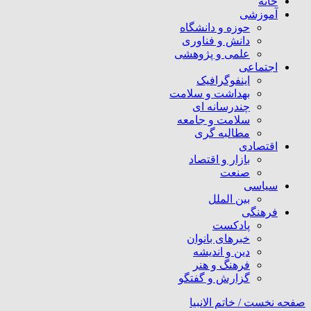
خانه
آموزشی
حوزه و دانشگاه
دانش و فناوری
علمی و پژوهشی
اجتماعی
اینفوگرافیک
بهداشت و سلامت
چندرسانه ای
سلامت و جامعه
مطالبه گری
اقتصادی
بازار و اقتصاد
صنعت
سیاسی
بین الملل
فرهنگی
پادکست
خبرهای بانوان
دین و اندیشه
فرهنگ و هنر
گزارش و گفتگو
صفحه نخست /
خاتم الانبیا