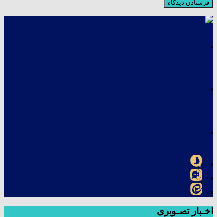
اخـبار تصـویری