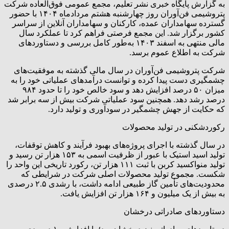
به گزارش پایگاه خبری نشر تعلیم، مجمع عمومی فوق‌العاده شرکت
پتروشیمی فن‌آوران روز چهارشنبه هشتم مردادماه ۱۴۰۴ با حضور
گسترده سهامداران عمده، کارکنان و سهامداران آنلاین از سراسر
کشور برگزار شد. این مجمع فرصتی فراهم کرد تا عملکرد سال
مالی منتهی به اسفند ۱۴۰۳ به‌طور کامل بررسی و دستاوردهای
شرکت به اطلاع عموم برسد.
شرکت پتروشیمی فن‌آوران در سال مالی گذشته به موفقیت‌های
چشمگیری دست پیدا کرده و توانست درآمدهای عملیاتی خود را به
میزان ۵۰ درصد افزایش دهد و سود خالص خود را تا حدود ۹۸۴
درصد رشد دهد. همچنین سود عملیاتی شرکت بیش از سه برابر شد
که حکایت از جهش چشمگیر در سودآوری و تولید دارد.
رکوردشکنی در تولید محصولات
در سال گذشته با اجرای پروژه‌های بهبود فرآیند و کاهش توقفات،
تولید اسید استیک با عبور از ظرفیت اسمی به ۱۵۳ هزار تن رسید و
تولید منواکسید کربن با ثبت ۱۱۱ هزار تن، رکورد تاریخی این واحد را
شکست. مجموع تولید محصولات اصلی شرکت در شرایطی که
محدودیت‌های تأمین گاز طبیعی ادامه داشت، با رشدی ۲.۵ درصدی
به بیش از یک میلیون و ۱۶۴ هزار تن افزایش یافت.
دستاوردهای صادراتی درخشان