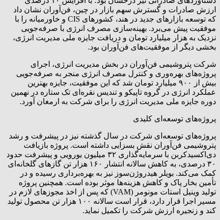
دستاوردهای صادراتی نیز درخشان بود؛ با افزایش ۱۰ درصدی
ارزش صادرات و گسترش سهم بازار در چین، فن‌آوران نشان داد
که توسعه بازارهای جدید در هند، کشورهای CIS و خاورمیانه را با
موفقیت پیش می‌برد. بهینه‌سازی مصرف انرژی با صرفه‌جویی
نزدیک به هزار میلیارد تومان و دریافت جایزه ملی مدیریت انرژی،
بخشی دیگر از موفقیت‌های فن‌آوران بود.
شرکت پتروشیمی فن‌آوران در بخش مدیریت انرژی، اجرای
پروژه‌های بهره‌وری و کنترل مصرف انرژی منجر به صرفه‌جویی
بیش از ۹۰۰ میلیارد تومان شد که این موفقیت، جایزه بهترین
عملکرد انرژی در گروه تاپیکو و تندیس نقره‌ای تک ستاره در نهمین
دوره جایزه ملی مدیریت انرژی را برای شرکت به ارمغان آورد.
پروژه‌های توسعه‌ای کلیدی
پروژه‌های توسعه‌ای شرکت در سال گذشته نیز در پیشرفت و رشد
پتروشیمی فن‌آوران نقش بسزایی داشته است. پروژه بازیافت
دی‌اکسیدکربن با سرمایه‌گذاری ۳۲ میلیون یورویی و پیشرفت حدود
۳۰ درصدی، به کاهش سالانه انتشار ۱۶۰ هزار تن گازهای گلخانه‌ای
کمک می‌کند. بویلر هیدروژن‌سوز نیز به بهره‌برداری رسیده و در
تأمین بخار پاک و کاهش هزینه‌ها موثر بوده است. همچنین پروژه
تولید وینیل استات مونومر (VAM) که پس از اخذ مجوزهای لازم در
مسیر اجرا قرار دارد، قرار است سالانه ۱۰۰ هزار تن محصول تولید
کند و زنجیره ارزش شرکت را تکمیل نماید.