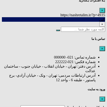
بـه اشـتراک بـگذارید
×
https://nashretalim.ir/?p=4935
کپی
×
تماس با ما
×
شماره تماس: 021- 000000
شماره فکس: 021-222222
آدرس دفتر: تهران - خیابان انقلاب - خیابان جنوب - ساختمان
عدالت
آدرس ارتباطات مردمی: تهران - ونک - خیابان آزادی- برج
پاستور - طبقه 6 - واحد 12
ورود به سایت
×