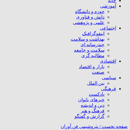
خانه
آموزشی
حوزه و دانشگاه
دانش و فناوری
علمی و پژوهشی
اجتماعی
اینفوگرافیک
بهداشت و سلامت
چندرسانه ای
سلامت و جامعه
مطالبه گری
اقتصادی
بازار و اقتصاد
صنعت
سیاسی
بین الملل
فرهنگی
پادکست
خبرهای بانوان
دین و اندیشه
فرهنگ و هنر
گزارش و گفتگو
صفحه نخست /
پتروشیمی فن آوران