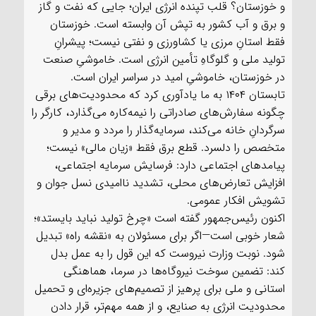
و خوزستان؟ قلب تپنده انرژی ایران؛ جایی که نفت و گاز
و برق و آب کشور به تپش آن وابسته است. خوزستان
فقط استانِ مرزی یا کشاورزی و نفتی نیست؛ پیشرانِ
تولید ملی و گلوگاهِ تأمین انرژی است. خاموشیِ صنعت
در خوزستان، خاموشیِ امید در سراسر ایران است.
تابستان ۱۴۰۴ به ما یادآوری کرد که محدودیت‌های برقی
چگونه سفارش‌های صادراتی را نیمه‌کاره می‌گذارد، کارگر را
سرگردانِ خانه می‌کند، سرمایه‌گذار را مردد و مدیر و
متخصص را دلسرد. قطع برق فقط «زیان مالی» نیست؛
پیامدهای اجتماعی دارد: فرسایش سرمایه اجتماعی،
افزایش تعارض‌های محلی، تشدید ناامیدی نسل جوان و
تشویش افکار عمومی.
اکنون رئیس‌جمهور گفته است «چرخ تولید نباید بایستد»؛
شعار خوبی است—اگر برای مسئولان به «نقشه راه» تبدیل
شود. نوبت وزارت نیروست که این قول را به عمل بدل
کند: تضمین سوخت نیروگاه‌ها در سرما، هماهنگی
استانی و ملی برای پرهیز از تصمیم‌های جزیره‌ای و تحمیل
محدودیت انرژی به صنایع، و از همه مهم‌تر، قرار دادن