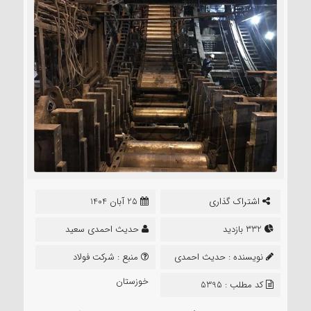
اشتراک گذاری
25 آبان 1404
332 بازدید
حدیث احمدی سعید
نویسنده :
حدیث احمدی
منبع :
شرکت فولاد
سعید
خوزستان
کد مطلب : 5395