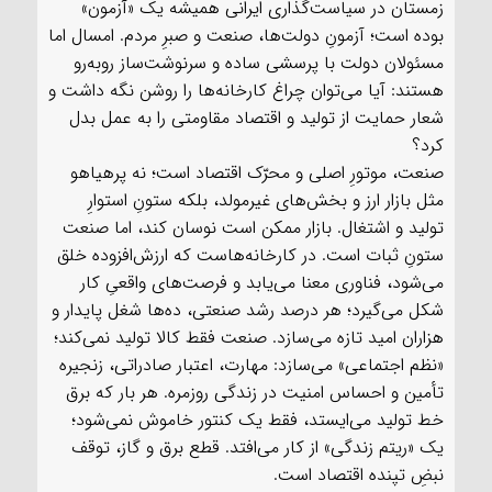
زمستان در سیاست‌گذاری ایرانی همیشه یک «آزمون»
بوده است؛ آزمونِ دولت‌ها، صنعت و صبرِ مردم. امسال اما
مسئولان دولت با پرسشی ساده و سرنوشت‌ساز روبه‌رو
هستند: آیا می‌توان چراغ کارخانه‌ها را روشن نگه داشت و
شعار حمایت از تولید و اقتصاد مقاومتی را به عمل بدل
کرد؟
صنعت، موتورِ اصلی و محرّک اقتصاد است؛ نه پرهیاهو
مثل بازار ارز و بخش‌های غیرمولد، بلکه ستونِ استوارِ
تولید و اشتغال. بازار ممکن است نوسان کند، اما صنعت
ستونِ ثبات است. در کارخانه‌هاست که ارزش‌افزوده خلق
می‌شود، فناوری معنا می‌یابد و فرصت‌های واقعیِ کار
شکل می‌گیرد؛ هر درصد رشد صنعتی، ده‌ها شغل پایدار و
هزاران امید تازه می‌سازد. صنعت فقط کالا تولید نمی‌کند؛
«نظم اجتماعی» می‌سازد: مهارت، اعتبار صادراتی، زنجیره
تأمین و احساس امنیت در زندگی روزمره. هر بار که برق
خط تولید می‌ایستد، فقط یک کنتور خاموش نمی‌شود؛
یک «ریتم زندگی» از کار می‌افتد. قطع برق و گاز، توقف
نبضِ تپنده اقتصاد است.