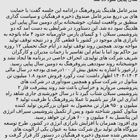
مدیرعامل هلدینگ پتروفرهنگ درادامه این جلسه گفت: با حمایت
های بی دریغ مدیرعامل صندوق ذخیره فرهنگیان و سیاست گذاری
منطبق بر واقعیت ایشان، خوشبختانه برای دومین سال پیاپی این
هلدینگ سود ده شد. این دستاورد در شرایطی به دست آمد که دو
پتروشیمی سبلان ۱ و کیمیای پارس خاورمیانه حدود ۴ ماه باتوجه به
ناترازی های موجود در کشور با قطعی گاز و در نتیجه توقف تولید
مواجه بودند. همچنین روند توقف تولید در ایام جنگ تحمیلی ۱۲ روزه
نیز حاکم بود اما با تمام این تفاسیر با زحمات مدیران و کارگران
شریف شرکت های تولیدی، انحراف خاصی در برنامه ها ایجاد نشد و
خوشبختانه روند سوددهی پتروفرهنگ به دومین سال پیاپی رسید.
زارعپور با اشاره به تحقق بیش از ۱۰۰درصدی بودجه در سال مالی
۱۴۰۳-۱۴۰۴ اظهار داشت: ثبت رکورد فروش حدود ۱.۸ میلیون تن
متانول در شرکت سکو و همچنین سودآوری در شرکت های
پتروشیمی مروارید و خراسان باعث شد روند پیشرفت فاز ۲
پتروشیمی سبلان شتاب گیرد تا در سال خورشیدی جاری شاهد راه
اندازی این فاز نیز باشیم تا عملا پتروفرهنگ با ظرفیت تولید ۴
میلیون و ۹۵۰ هزار تن محصول به عنوان بزرگترین تولید کننده
متانول کشور شناخته شود و پس از تکمیل پتروشیمی سیراف انرژی
این پتانسیل به ۶ میلیون و ۶۰۰ هزار تن خواهد رسید.
وی افزود: همزمان با افزایش ناترازی انرژی در کشور، طرح توسعه
نیروگاه های تولید برق شرکت مفنا به عنوان یکی از الویت های
مشخص شده صندوق ذخیره فرهنگیان در دستور کار قرار گرفت و