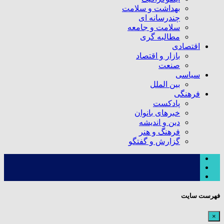
بهداشت و سلامت
چندرسانه ای
سلامت و جامعه
مطالبه گری
اقتصادی
بازار و اقتصاد
صنعت
سیاسی
بین الملل
فرهنگی
پادکست
خبرهای بانوان
دین و اندیشه
فرهنگ و هنر
گزارش و گفتگو
فهرست سایت
×