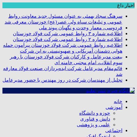
اخبار داغ
سرهنگ سجاد بهمئی به عنوان مسئول جدید معاونت روابط
عمومی و تبلیغات سپاه ولی عصر(عج) خوزستان معرفی شد
فردوسی، معمار وحدت و نگهبان پیوند ملی
اطلاعیه شماره ۳ روابط عمومی شرکت فولاد خوزستان
اطلاعیه شماره ۲ روابط عمومی شرکت فولاد خوزستان
اطلاعیه روابط عمومی شرکت فولاد خوزستان پیرامون حمله
هوایی دشمنان آمریکایی و صهیونیستی به این شرکت
بیعت مدیرعامل و کارکنان شرکت فولاد خوزستان با رهبر
سوم انقلاب، امام مجتبی خامنه ای
قائم‌مقام مدیرعامل شرکت ایده‌پردازان صنعت فولاد معارفه
شد
تجلیل از مهندسان شرکت در روز مهندس با حضور مدیرعامل
خانه
آموزشی
حوزه و دانشگاه
دانش و فناوری
علمی و پژوهشی
اجتماعی
اینفوگرافیک