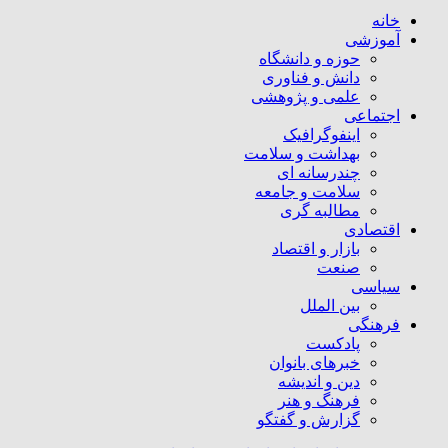
خانه
آموزشی
حوزه و دانشگاه
دانش و فناوری
علمی و پژوهشی
اجتماعی
اینفوگرافیک
بهداشت و سلامت
چندرسانه ای
سلامت و جامعه
مطالبه گری
اقتصادی
بازار و اقتصاد
صنعت
سیاسی
بین الملل
فرهنگی
پادکست
خبرهای بانوان
دین و اندیشه
فرهنگ و هنر
گزارش و گفتگو