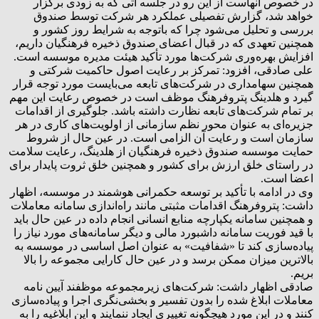
در خصوص آنهاست از این رو در جلسه آتی که به زودی برگزار
خواهد شد، گزارش تفصیلی عملکرد هر شرکت توسط صندوق
بررسی و تحلیل می‌شود چرا که باتوجه به شرایط روز کشور و
همچنین تعهدی که در قبال اعضای صندوق ذخیره فرهنگیان داریم،
افزایش بهره‌وری شرکت‌ها مورد تأکید هیئت مدیره موسسه است.
علی صادقی، افزود: تمرکز بر رعایت اصول حاکمیت شرکتی و
همچنین سهامداری در شرکت‌های تابعه می‌بایست مورد توجه قرار
گیرد و هلدینگ پتروفرهنگ موظف است در خصوص رعایت این مهم
بر تمام شرکت‌های تابعه نظارت داشته باشد. جلوگیری از اقدامات
جزیره‌ای به عنوان محور نظم سازمانی از اولویت‌های کاری در هر
سازمان است و رعایت آن الزامی است. در عین حال از شروط
حمایت موسسه صندوق ذخیره فرهنگیان از هلدینگ، رعایت سلامت
در راستای خلق ارزش برای کشور و همچنین خلق ثروت پایدار برای
اعضا است.
وی در ادامه با تأکید بر توسعه حکمرانی هوشمند در موسسه، اظهار
داشت: پتروفرهنگ اقدامات مثبتی مانند راه‌اندازی سامانه معاملات
و همچنین سامانه یکپارچه منابع انسانی انجام داده در عین حال باید
با قید فوریت سامانه داشبورد مالی و دیگر سامانه‌های مورد نیاز را
پیاده‌سازی کند تا «شفافیت» به عنوان اصل اساسی در موسسه به
بالاترین میزان ممکن برسد و در عین حال کارایی مجموعه را بالا
بریم.
صادقی اظهار داشت: شرکت‌های زیرمجموعه موظفند آیین نامه
معاملات ابلاغ شده را بدون تفسیر و بخشی‌نگری اجرا و پیاده‌سازی
کنند و در این مورد هیچگونه تغییری ایجاد ننمایند و این ابلاغیه را به