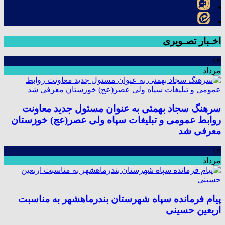
اخـبار تصـویری
۱۴
مرداد
سرهنگ سجاد بهمئی به عنوان مسئول جدید معاونت
روابط عمومی و تبلیغات سپاه ولی عصر(عج) خوزستان
معرفی شد
۱۳
مرداد
پیام فرمانده سپاه شهرستان بندرماهشهر به مناسبت
اربعین حسینی