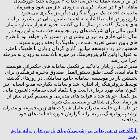
در این راستا، عملیات اجرایی احداث ۲ نیروگاه جدید خورشیدی
ماهان ۱و ۲ در استان کرمان به زودی آغاز می شود و همزمان
مقدمات احداث یک نیروگاه گازی دیگر نیز پیگیری می شود.
زارع پور در ادامه با اشاره به اهمیت تامین مالی در پیشبرد برنامه
های هلدینگ گفت: در سال مالی گذشته حدود ۸ هزار میلیارد تومان
تامین مالی برای شرکت های زیرمجموعه جذب شد و این روند در
سال مالی جاری به میزان بیشتری در دستور کار خواهد بود تا طرح
های پایین دستی تعریف شده در هلدینگ با وقفه روبرو نشوند.
همچنین قرارداد توسعه میادین گازی گردان و پازن با هلدینگ باختر،
به عنوان اولین گام پتروفرهنگ در حوزه بالادست به زودی به مرحله
اجرا می رسد.
مدیرعامل در پایان با تاکید بر تکمیل سامانه های حکمرانی هوشمند
تا ماه آینده، گفت: طبق دستورالعمل صندوق ذخیره فرهنگیان برای
نخستین بار در موسسه، سامانه جامع معاملاتی در روزهای گذشته
توسط پتروفرهنگ راه اندازی شد و سامانه یکپارچه منابع انسانی نیز
اکنون آماده بهره برداری است و تا یکماه آینده سامانه داشبورد مالی
نیز تکمیل خواهد شد تا فرایند های مدیریتی و تصمیم گیری بیش از
هر زمان دیگری شفاف و سیستماتیک شوند.
در ادامه این جلسه مدیران عامل شرکت های زیرمجموعه و مدیران
ارشد پتروفرهنگ نیز به ارائه گزارش حوزه فعالیت های خود
پرداختند.
پایگاه خبری نشرتعلیم
پتروشیمی کیمیای پارس خاورمیانه
تداوم
رشد