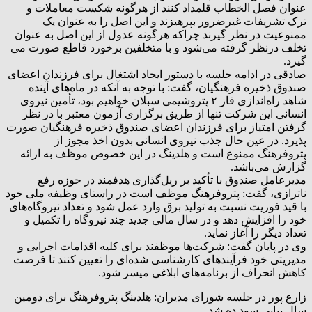
عنوان فصل الخطاب قلمداد کنند از هرگونه شکست معاملات و
ترک تشریفات غیرضرور بپرهیزند و این اصل را به عنوان یک
ممنوعیت در نظر گیرند چراکه هرگونه عدول از این اصل به عنوان
تخلف درنظر گرفته می‌شود و با متخلفین برخورد قاطع صورت می
گیرد.
صادقی در ادامه جلسه با دستور ایجاد اشتغال برای فرزندان اعضای
صندوق ذخیره فرهنگیان، گفت: با توجه به آنکه در ماه‌های آینده
شاهد راه‌اندازی فاز ۲ پتروشیمی سبلان خواهیم بود، تأمین نیروی
انسانی این شرکت تنها از طریق برگزاری آزمون معتبر با در نظر
گرفتن امتیاز برای فرزندان اعضای صندوق ذخیره فرهنگیان صورت
پذیرد. در عین حال جذب نیروی انسانی بدون اخذ مجوز از
پتروفرهنگ ممنوع است و هلدینگ در این خصوص موظف به ارائه
گزارش می‌باشد.
مدیرعامل صندوق با تأکید بر ریل‌گذاری هدفمند در حوزه رفع
ناترازی، گفت: پتروفرهنگ موظف است در راستای وظیفه ملی خود
با قید فوریت نسبت به تولید برق وارد عمل شود و تعداد نیروگاه‌های
خود را افزایش دهد و در سال مالی جدید چند نیروگاه را تکمیل و
تعداد دیگر را آغاز نماید.
وی در پایان گفت: شرکت‌ها موظفند برای کلیه اقدامات اجرایی و
مدیریتی خود فرآیندهای کارشناسی شده‌ای را تعیین کنند تا فرصت
کاهش انحراف از برنامه‌های ابلاغی میسر شود.
زارع پور در جلسه شورای مدیران: هلدینگ پتروفرهنگ برای دومین
سال پیاپی سود ده شد