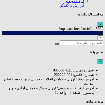
فرهنگ و هنر
گزارش و گفتگو
بـه اشـتراک بـگذارید
×
https://nashretalim.ir/?p=5801
کپی
×
تماس با ما
×
شماره تماس: 021- 000000
شماره فکس: 021-222222
آدرس دفتر: تهران - خیابان انقلاب - خیابان جنوب - ساختمان
عدالت
آدرس ارتباطات مردمی: تهران - ونک - خیابان آزادی- برج
پاستور - طبقه 6 - واحد 12
ورود به سایت