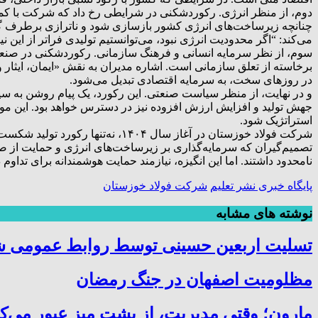
دوم، از منظر انرژی. رکوردشکنی در شرایطی رخ داد که شرکت با کمبود
چنانچه زیرساخت‌های انرژی کشور بازسازی شود و ناترازی برطرف گردد، 
می‌کند: “اگر محدودیت انرژی نبود، می‌توانستیم تولیدی فراتر از این نی
سوم، از نظر سرمایه انسانی و فرهنگ سازمانی. رکوردشکنی در صنعتی 
برخاسته از تعلق سازمانی است. اشاره مدیران به نقش «ایمان، ایثار 
در روزهای سخت، به سرمایه اقتصادی تبدیل می‌شود.
و در نهایت، از منظر سیاست صنعتی. این رکورد، یک پیام روشن به سیاس
جهش تولید و افزایش ارزش افزوده نیز در دسترس خواهد بود. این موفق
استراتژیک شود.
شرکت فولاد خوزستان در آغاز سال ۰۴
تصمیم‌گیران که سرمایه‌گذاری بر زیرساخت‌های انرژی و حمایت از صنای
نامحدود داشتند. اما این انگیزه، نیازمند حمایت هوشمندانه برای تد
پایگاه خبری نشر تعلیم
شرکت فولاد خوزستان
نوشته های مشابه
تسلیت اربعین حسینی توسط روابط عمومی 
مظلومیت اصفهان در جنگ رمضان
مارون؛ وقتی مدیریت، از پشت میز عبور می‌کن