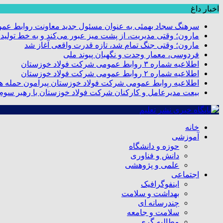
اخبار داغ
سرهنگ سجاد بهمئی به عنوان مسئول جدید معاونت روابط عم
مارون؛ وقتی مدیریت، از پشت میز عبور می‌کند و به خط تولید
مارون؛ وقتی جنگ تمام شد، تازه قدرت واقعی آغاز شد
فردوسی، معمار وحدت و نگهبان پیوند ملی
اطلاعیه شماره ۳ روابط عمومی شرکت فولاد خوزستان
اطلاعیه شماره ۲ روابط عمومی شرکت فولاد خوزستان
اطلاعیه روابط عمومی شرکت فولاد خوزستان پیرامون حمله هو
بیعت مدیرعامل و کارکنان شرکت فولاد خوزستان با رهبر سوم ا
خانه
آموزشی
حوزه و دانشگاه
دانش و فناوری
علمی و پژوهشی
اجتماعی
اینفوگرافیک
بهداشت و سلامت
چندرسانه ای
سلامت و جامعه
مطالبه گری