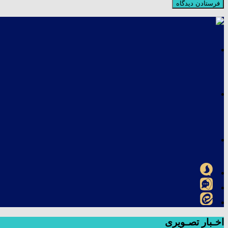
اخـبار تصـویری