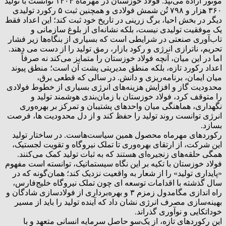
موتور اراده می‌تپد. فولاد خوزستان در مهرماه ۱۴۰۴ توانست با تولید
۳۶۰ هزار و ۷۹۸ تُن شمش فولادی و همچنین ثبت ۵ رکورد تولیدی
دیگر در بخش احیا، برگ زرینی در تاریخ خود ثبت کند؛ این اعداد فقط
یک موفقیت تولیدی نیست، بلکه نشانه‌ای از بلوغ سازمانی و
تاب‌آوری صنعتی در شرایطی است که بسیاری از بنگاه‌ها زیر فشار
تحریم، ناترازی انرژی و رکود بازار، رمق تولید را از دست می دهند.
اما در این میان، آنچه فولاد خوزستان را متمایز می‌کند نه صرفاً
اعداد رکورد تازه، بلکه منطق مدیریتی پشت آن است؛ منطق پیوند
میان ایمان، برنامه‌ریزی و دانش. در سالی که قطعی برق،
محدودیت گاز و افزایش هزینه‌های انرژی بسیاری از خطوط فولادی
را متوقف کرد، فولاد خوزستان با زمان‌بندی هوشمند تولید و
نگهداری، هماهنگی میان واحدهای پشتیبان و تمرکز بر بهره‌وری
انرژی توانست روند تولید را حفظ کند و از دل محدودیت ها، فرصت
بسازد.
رکوردهای مهرماه محصول همین سیاست‌هاست. در ساختار تولید
این شرکت، از ارتقای بهره‌وری تا تملک نیروگاه و تقویت لجستیک،
همگی حلقه‌های زنجیره‌ای‌ هستند که به ثبات تولید کمک می‌کنند.
فولاد خوزستان با تکیه بر این نگاه سیستماتیک، توانسته است مفهوم
«پایداری تولید» را از شعار به واقعیت نزدیک کند؛ همان‌گونه که در
سال گذشته با اقدامات توسعه ای چون تملک نیروگاه خلیج‌فارس،
راه اندازی مگامدول زمزم ۳ و بهره‌برداری از فولادسازی شادگان و
‌بهینه‌سازی مصرف انرژی نشان داد که آینده تولید را باید از مسیر
خوداتکایی و نوآوری گذراند.
این رکوردهای تازه، از یک‌سو حاصل سرمایه انسانی متعهد و با