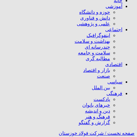
خانه
آموزشی
حوزه و دانشگاه
دانش و فناوری
علمی و پژوهشی
اجتماعی
اینفوگرافیک
بهداشت و سلامت
چندرسانه ای
سلامت و جامعه
مطالبه گری
اقتصادی
بازار و اقتصاد
صنعت
سیاسی
بین الملل
فرهنگی
پادکست
خبرهای بانوان
دین و اندیشه
فرهنگ و هنر
گزارش و گفتگو
صفحه نخست /
شرکت فولاد خوزستان