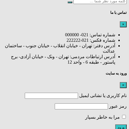
تماس با ما
×
شماره تماس: 021- 000000
شماره فکس: 021-222222
آدرس دفتر: تهران - خیابان انقلاب - خیابان جنوب - ساختمان
عدالت
آدرس ارتباطات مردمی: تهران - ونک - خیابان آزادی- برج
پاستور - طبقه 6 - واحد 12
ورود به سایت
×
نام کاربری یا نشانی ایمیل
رمز عبور
مرا به خاطر بسپار