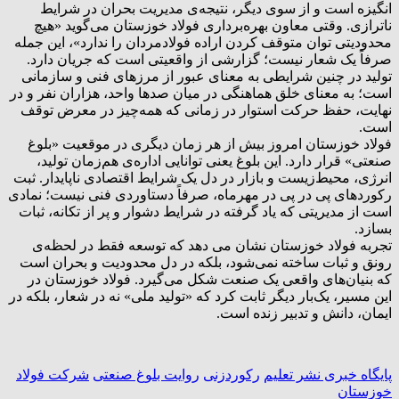
انگیزه است و از سوی دیگر، نتیجه‌ی مدیریت بحران در شرایط
ناترازی. وقتی معاون بهره‌برداری فولاد خوزستان می‌گوید «هیچ
محدودیتی توان متوقف کردن اراده فولادمردان را ندارد»، این جمله
صرفاً یک شعار نیست؛ گزارشی از واقعیتی است که جریان دارد.
تولید در چنین شرایطی به معنای عبور از مرزهای فنی و سازمانی
است؛ به معنای خلق هماهنگی در میان صدها واحد، هزاران نفر و در
نهایت، حفظ حرکت استوار در زمانی که همه‌چیز در معرض توقف
است.
فولاد خوزستان امروز بیش از هر زمان دیگری در موقعیت «بلوغ
صنعتی» قرار دارد. این بلوغ یعنی توانایی اداره‌ی هم‌زمان تولید،
انرژی، محیط‌زیست و بازار در دل یک شرایط اقتصادی ناپایدار. ثبت
رکوردهای پی در پی در مهرماه، صرفاً دستاوردی فنی نیست؛ نمادی
است از مدیریتی که یاد گرفته در شرایط دشوار و پر از تکانه، ثبات
بسازد.
تجربه فولاد خوزستان نشان می دهد که توسعه فقط در لحظه‌ی
رونق و ثبات ساخته نمی‌شود، بلکه در دل محدودیت و بحران است
که بنیان‌های واقعی یک صنعت شکل می‌گیرد. فولاد خوزستان در
این مسیر، یک‌بار دیگر ثابت کرد که «تولید ملی» نه در شعار، بلکه در
ایمان، دانش و تدبیر زنده است.
پايگاه خبری نشر تعلیم
رکوردزنی
روایت بلوغ صنعتی
شرکت فولاد
خوزستان