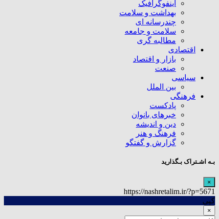
اینفوگرافیک
بهداشت و سلامت
چندرسانه ای
سلامت و جامعه
مطالبه گری
اقتصادی
بازار و اقتصاد
صنعت
سیاسی
بین الملل
فرهنگی
پادکست
خبرهای بانوان
دین و اندیشه
فرهنگ و هنر
گزارش و گفتگو
بـه اشـتراک بـگذارید
×
https://nashretalim.ir/?p=5671
کپی
×