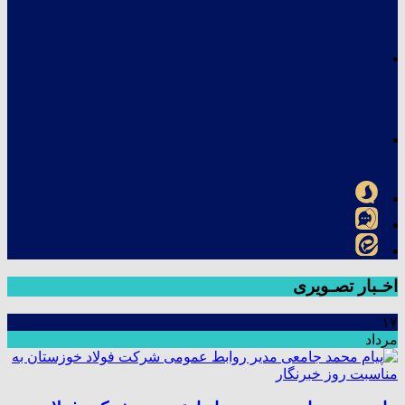
اخـبار تصـویری
۱۷
مرداد