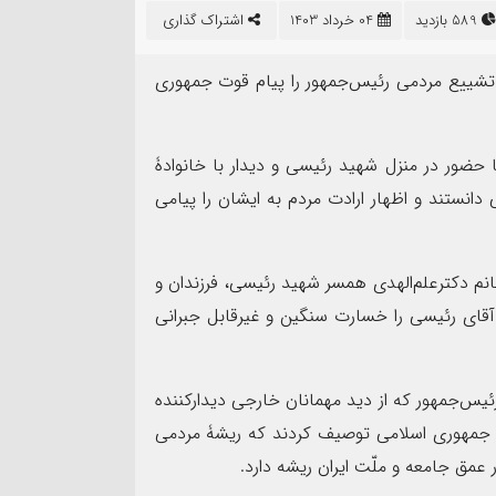
۱۷
589 بازدید
04 خرداد 1403
اشتراک گذاری
مرداد
ی، تشییع مردمی رئیس‌جمهور را پیام قوت جمهوری
 حضور در منزل شهید رئیسی و دیدار با خانوادۀ
دانستند و اظهار ارادت مردم به ایشان را پیامی
د جامعی مدیر روابط عمومی
د خوزستان به مناسبت روز
روایت صنعت فولاد،‌ رسال
خانم دکترعلم‌الهدی همسر شهید رئیسی، فرزندان و
آقای رئیسی را خسارت سنگین و غیرقابل جبرانی
ئیس‌جمهور که از دید مهمانان خارجی دیدارکننده
نفع جمهوری اسلامی توصیف کردند که ریشۀ مردمی
عمق جامعه و ملّت ایران ریشه دارد.