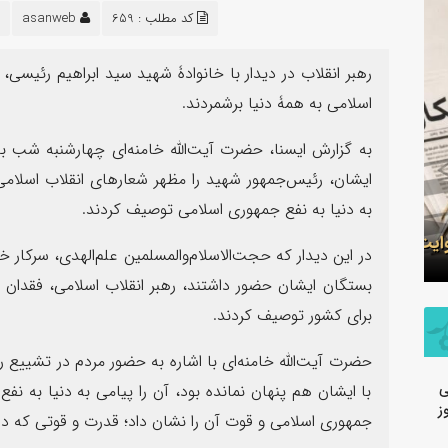
۱۴
کد مطلب : 659
asanweb
مرداد
رهبر انقلاب در دیدار با خانوادۀ شهید سید ابراهیم رئیس
اسلامی به همۀ دنیا برشمردند.
به گزارش ایسنا، حضرت آیت‌الله خامنه‌ای چهارشنبه شب با
ایشان، رئیس‌جمهور شهید را مظهر شعارهای انقلاب اسلامی 
سرهنگ سجاد بهمئی به عنوان مسئول
پیام محم
به دنیا به نفع جمهوری اسلامی توصیف کردند.
جدید معاونت روابط عمومی و تبلیغات
شرکت فولا
سپاه ولی عصر(عج) خوزستان معرفی شد
خبرنگار
در این دیدار که حجت‌الاسلام‌والمسلمین علم‌الهدی، سرکار 
بستگان ایشان حضور داشتند، رهبر انقلاب اسلامی، فقدان 
برای کشور توصیف کردند.
حضرت آیت‌الله خامنه‌ای با اشاره به حضور مردم در تشییع ر
ی
با ایشان هم پنهان نمانده بود، آن را پیامی به دنیا به 
ز
جمهوری اسلامی و قوت آن را نشان داد؛ قدرت و قوتی که در 