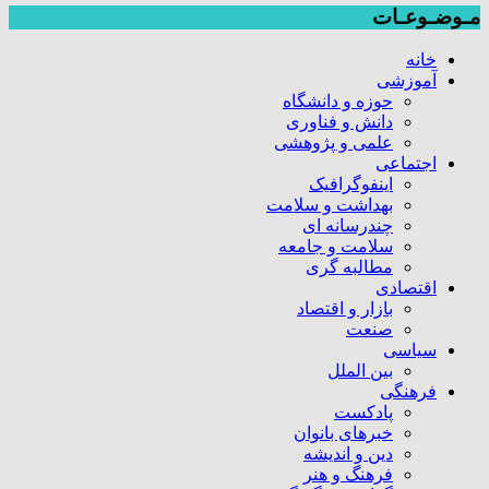
مـوضـوعـات
خانه
آموزشی
حوزه و دانشگاه
دانش و فناوری
علمی و پژوهشی
اجتماعی
اینفوگرافیک
بهداشت و سلامت
چندرسانه ای
سلامت و جامعه
مطالبه گری
اقتصادی
بازار و اقتصاد
صنعت
سیاسی
بین الملل
فرهنگی
پادکست
خبرهای بانوان
دین و اندیشه
فرهنگ و هنر