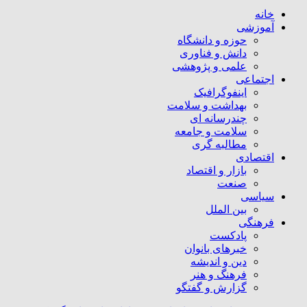
خانه
آموزشی
حوزه و دانشگاه
دانش و فناوری
علمی و پژوهشی
اجتماعی
اینفوگرافیک
بهداشت و سلامت
چندرسانه ای
سلامت و جامعه
مطالبه گری
اقتصادی
بازار و اقتصاد
صنعت
سیاسی
بین الملل
فرهنگی
پادکست
خبرهای بانوان
دین و اندیشه
فرهنگ و هنر
گزارش و گفتگو