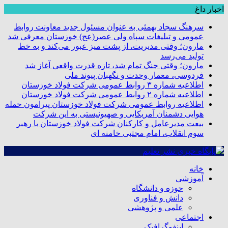
اخبار داغ
سرهنگ سجاد بهمئی به عنوان مسئول جدید معاونت روابط
عمومی و تبلیغات سپاه ولی عصر(عج) خوزستان معرفی شد
مارون؛ وقتی مدیریت، از پشت میز عبور می‌کند و به خط
تولید می‌رسد
مارون؛ وقتی جنگ تمام شد، تازه قدرت واقعی آغاز شد
فردوسی، معمار وحدت و نگهبان پیوند ملی
اطلاعیه شماره ۳ روابط عمومی شرکت فولاد خوزستان
اطلاعیه شماره ۲ روابط عمومی شرکت فولاد خوزستان
اطلاعیه روابط عمومی شرکت فولاد خوزستان پیرامون حمله
هوایی دشمنان آمریکایی و صهیونیستی به این شرکت
بیعت مدیرعامل و کارکنان شرکت فولاد خوزستان با رهبر
سوم انقلاب، امام مجتبی خامنه ای
خانه
آموزشی
حوزه و دانشگاه
دانش و فناوری
علمی و پژوهشی
اجتماعی
اینفوگرافیک