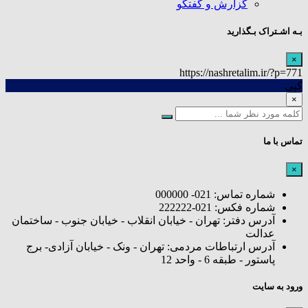
گزارش و گفتگو
بـه اشـتراک بـگذارید
×
https://nashretalim.ir/?p=771
کپی
×
تماس با ما
×
شماره تماس: 021- 000000
شماره فکس: 021-222222
آدرس دفتر: تهران - خیابان انقلاب - خیابان جنوب - ساختمان
عدالت
آدرس ارتباطات مردمی: تهران - ونک - خیابان آزادی- برج
پاستور - طبقه 6 - واحد 12
ورود به سایت