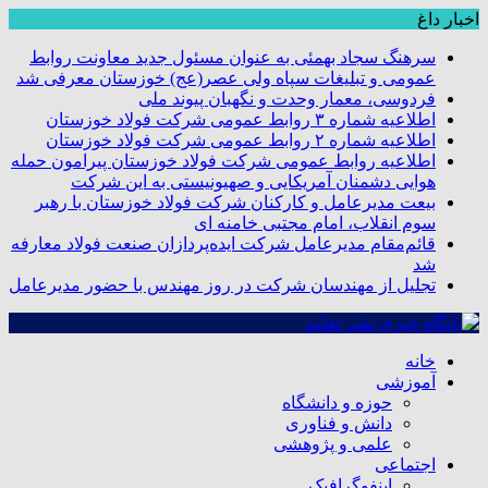
اخبار داغ
سرهنگ سجاد بهمئی به عنوان مسئول جدید معاونت روابط
عمومی و تبلیغات سپاه ولی عصر(عج) خوزستان معرفی شد
فردوسی، معمار وحدت و نگهبان پیوند ملی
اطلاعیه شماره ۳ روابط عمومی شرکت فولاد خوزستان
اطلاعیه شماره ۲ روابط عمومی شرکت فولاد خوزستان
اطلاعیه روابط عمومی شرکت فولاد خوزستان پیرامون حمله
هوایی دشمنان آمریکایی و صهیونیستی به این شرکت
بیعت مدیرعامل و کارکنان شرکت فولاد خوزستان با رهبر
سوم انقلاب، امام مجتبی خامنه ای
قائم‌مقام مدیرعامل شرکت ایده‌پردازان صنعت فولاد معارفه
شد
تجلیل از مهندسان شرکت در روز مهندس با حضور مدیرعامل
خانه
آموزشی
حوزه و دانشگاه
دانش و فناوری
علمی و پژوهشی
اجتماعی
اینفوگرافیک