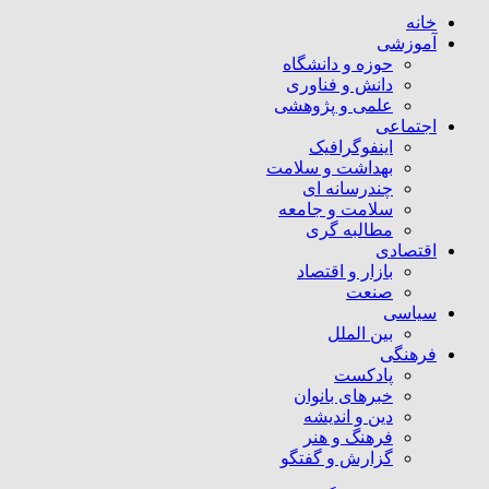
خانه
آموزشی
حوزه و دانشگاه
دانش و فناوری
علمی و پژوهشی
اجتماعی
اینفوگرافیک
بهداشت و سلامت
چندرسانه ای
سلامت و جامعه
مطالبه گری
اقتصادی
بازار و اقتصاد
صنعت
سیاسی
بین الملل
فرهنگی
پادکست
خبرهای بانوان
دین و اندیشه
فرهنگ و هنر
گزارش و گفتگو