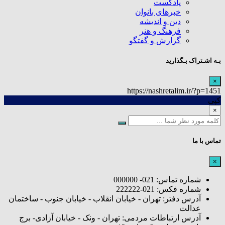
پادکست
خبرهای بانوان
دین و اندیشه
فرهنگ و هنر
گزارش و گفتگو
بـه اشـتراک بـگذارید
×
https://nashretalim.ir/?p=1451
کپی
×
تماس با ما
×
شماره تماس: 021- 000000
شماره فکس: 021-222222
آدرس دفتر: تهران - خیابان انقلاب - خیابان جنوب - ساختمان
عدالت
آدرس ارتباطات مردمی: تهران - ونک - خیابان آزادی- برج