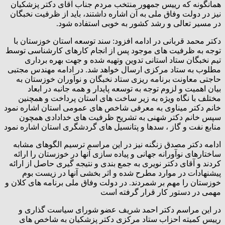
همانگونه که رییس جمهور منتخب مردم جناب آقای دکتر پزشکیان
نیز در دولت وفاق ملی به آن اشاره داشتند، باید از ظرفیت نخبگان
در مسیر تعالی و رشد کشور به خوبی استفاده شود.
دکتر محمد قربانی در ادامه افزود: سند توسعه استان خوزستان با
توجه به ظرفیت های موجود پس از انجام کارهای کارشناسی توسط
تیم نخبگان ستاد استانی تدوین وتهیه شده و جهت بهره برداری
مطلوب به ستاد مرکزی ارسال خواهد شد. در ادامه مهندس مجتبی
حاجتی معاونت برنامه ریزی ستاد نخبگان و نوآوران خوزستان به
بیان اهمیت و لزوم توجه به توسعه پایدار و همه جانبه در ابعاد
مختلف با نگاه ویژه به زیر ساخت های استان پرداخت و همچنین
خانم دکتر میناوی به معرفی شاخص های عمومی استان اشاره نمود
سپس خانم دکتر شهنی به تشریح ظرفیت های خدادادی همچون
منابع نفت و گاز ، سدها و پتانسیل های گردشگری استان اشاره نمود
ادامه دکتر مصدق زنگنه نیز در این مراسم ترسیم الگوهای مشابه
ساختارهای نوآورانه جهانی و پیاده سازی آنها در خوزستان را ارائه
کردند و آقای دکتر نویری به جمع بندی و نتیجه گیری حاصل از ارائه
پیشنهادات در موارد مطرح شده و اثر بخشی آنها در زیست بوم
خوزستان را مهم بر شمردند. در دولت وفاق ملی برنامه های کلان و
مهمی در دستور کار قرار گرفته است
در این مراسم دکتر احمد شریف عضو شورای سیاست گذاری و
رییس کمیته احزاب ستاد مرکزی دکتر پزشکیان به شاخص های