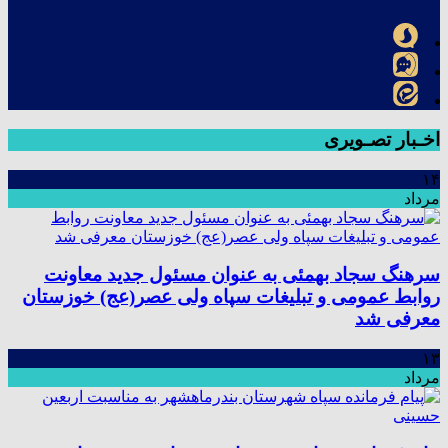
اخـبار تصـویری
۱۴
مرداد
سرهنگ سجاد بهمئی به عنوان مسئول جدید معاونت
روابط عمومی و تبلیغات سپاه ولی عصر(عج) خوزستان
معرفی شد
۱۳
مرداد