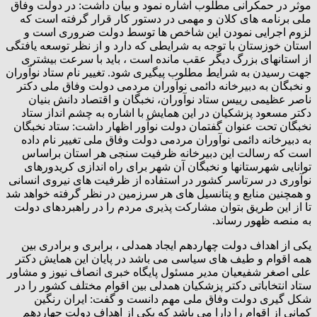
موثر در حمکرانی مطلوب اشاره نمود و بیان داشت: در دولت وفاق
ملی برنامه های کلان و مهمی در دستور کار قرار گرفته است که
لزوم اجرایی نمودن این شاخص ها توسط دولت ضروری است و
استان خوزستان با توجه به شرایطی که دارد و از نظر توسعه یافتگی
از استانهای بزرگ دیگر عقب مانده است ، باید با سرعت بیشتری
جهت رسیدن به شرایط مطلوب پیگیری شود. تغییر نام ستاد نوآوران
و نخبگان به دبیرخانه دائمی نوآوران مردمی دولت وفاق ملی دکتر
ناصر عظیمی رییس ستاد نوآوران، نخبگان و اقتصاد دانش بنیان
دکتر مسعود پزشکیان در این همایش با اشاره به چشم انداز ستاد
نخبگان تحت عنوان گفتمان دولت نوآور اظهار داشت: ستاد نخبگان
به دبیرخانه دائمی نوآوران مردمی دولت وفاق ملی تغییر نام داده
است که رسالت این دبیرخانه ظرفیت سنجی هر استان براساس
توانایی شهرستانها و نخبگان آن شهر برای راه اندازی کریدورهای
نوآوری در سرتاسر کشور در استفاده از ظرفیت های نیروی انسانی
و همچنین منابع و پتانسیل های هر سرزمین در نظر گرفته خواهد شد
تا از این طریق بتوان مشارکت پذیری مردم را در راهبردهای دولت
به منصه ظهور رساند.
یکی از اهداف دولت چهاردهم ایجاد همدلی ، برابری و برادری بین
همه اقوام و طیف های سیاسی می باشد در پایان این همایش دکتر
علی اصغر شفیعیان مدیر مسئول پایگاه خبری انصاف نیوز و مشاور
ستاد انتخاباتی دکتر پزشکیان همدلی بین اقوام مختلف کشور را در
شکل گیری دولت وفاق ملی مهم دانست و گفت: ایران رنگین
کمانی از اقوام را دارا می باشد که یکی از اهداف دولت چهاردهم