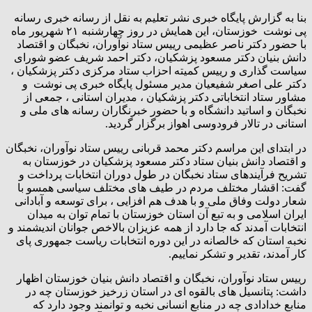
بنا به گزارش پایگاه خبری نشر تعلیم به نقل از رسانه خبری رسانه
پی نوشت خوزستان، این همایش در روز چهارشنبه ۲۱ شهریور ماه
با حضور دکتر ناصر عظیمی رییس ستاد نوآوران، نخبگان و اقتصاد
دانش بنیان دکتر مسعود پزشکیان، دکتر احمد شریف عضو شورای
سیاست گذاری و رییس کمیته احزاب ستاد مرکزی دکتر پزشکیان ،
دکتر علی اصغر شفیعیان مدیر مسئول پایگاه خبری پی نوشت و
مشاور ستاد انتخاباتی دکتر پزشکیان ، مدیران استانی ، جمعی از
نخبگان و اساتید دانشگاه و با حضور خبرنگاران رسانه های ملی و
استانی در تالار فرودوسی اهواز برگزار گردید.
در ابتدای این مراسم دکتر محمد قربانی رییس ستاد نوآوران، نخبگان
و اقتصاد دانش بنیان ستاد دکتر مسعود پزشکیان در خوزستان به
تشریح فرآیندهای ستاد نخبگان در طول دوران انتخابات پرداخت و
گفت: اقشار مختلف مردم در طیف های مختلف سیاسی همسو با
شعار دولت وفاق ملی و با هدف هم افزایی ، برای توسعه و آبادانی
ایران اسلامی و به تبع آن استان خوزستان با تمام توان به میدان
انتخابات آمدند که جا دارد از همه عزیزان بالاخص جوانان اندیشمند و
نخبه استان که خالصانه در این دوره انتخابات ریاست جمهوری پای
کار آمدند، تقدیر و تشکر نماییم.
رییس ستاد نوآوران، نخبگان و اقتصاد دانش بنیان خوزستان اظهار
داشت: پتانسیل های بالقوه ای در استان زرخیز خوزستان چه در
منابع خدادادی چه در منابع انسانی نخبه و توانمند وجود دارد که