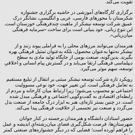
تقویت می‌کند.
برگزاری کارگاه‌های آموزشی در حاشیه برگزاری جشنواره
شکرستان با محورهای فارسی، عربی و انگلیسی، نشانگر درک
عمیق شرکت توسعه نیشکر از ماهیت چندفرهنگی خوزستان است.
این تنوع زبانی، خود بنیانی است برای ساخت «سرمایه فرهنگی
میان‌زبانی».
هنرمندان می‌توانند مرزهای محلی را به فراملی پیوند زنند و از
نیشکر نه‌تنها به‌عنوان محصول، بلکه به‌عنوان تمثیل فرهنگی بهره
بگیرند. بدین‌گونه، صنعت بومی از جایگاه تولید مادی به سطح
دیپلماسی فرهنگی ارتقا می‌یابد و در گسترش پیام انسانی و اخلاقیِ
توسعه، سهم موثر می‌گیرد.
رویکرد تازه شرکت توسعه نیشکر مبتنی بر انتقال از تبلیغ مستقیم
به تعامل فرهنگی است. این تغییر جهت، خود نوعی مسوولیت
اجتماعی نو محسوب می‌شود؛ زیرا ارتباط میان کارخانه و مردم از
رابطه‌ای اقتصادی به گفت‌وگویی اجتماعی و فرهنگی مبدل شده
است. در چنین بستر تازه‌ای، هنر به ابزار درک جامعه از صنعت بدل
می‌گردد و صنعت نیز تجسمی از خلاقیت فرهنگی پیدا می‌کند.
حضور استادان دانشگاه و هنرمندان برجسته در کنار جوانان
شهرستان‌ها، فرصت شکل‌گیری فضای میان‌رشته‌ایِ اندیشه و عمل
را فراهم آورده است؛ فضایی که در دیگر جشنواره‌های صنعتی کمتر