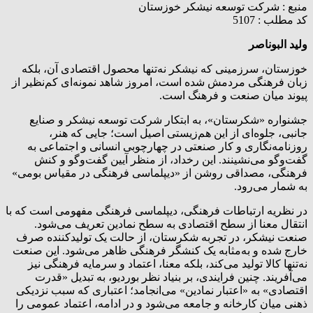
منبع :
شرکت توسعه نیشکر خوزستان
کد مطلب : 5107
ولید البوناصر
خوزستان، سرزمینی که نیشکر نه‌تنها محصول اقتصادی آن، بلکه
زبان فرهنگی مردمش شده است، امروز شاهد نمونه‌ای کم‌نظیر از
پیوند میان صنعت و فرهنگ است.
جشنواره «شکرستان»، به ابتکار شرکت توسعه نیشکر و صنایع
جانبی، جلوه‌ای از این هم‌زیستی اصیل است؛ جایی که هنر،
روزنامه‌نگاری و کار صنعتی در چهارچوبی انسانی و اجتماعی به
گفت‌وگو می‌نشینند. این رخداد، از منظر آیین گفت‌وگو و کنش
فرهنگی، مصداقی روشن از «دیپلماسی فرهنگی در مقیاس بومی»
به شمار می‌رود.
در نظریه ارتباطات فرهنگی، دیپلماسی فرهنگی مفهومی است که با
انتقال معنا از سطح اقتصادی به سطح نمادین تعریف می‌شود.
صنعت نیشکر، در تجربه شکرستان، از حالت یک تولیدکننده صرف
خارج شده و به‌مثابه یک کنشگر فرهنگی ظاهر می‌شود. این صنعت
نه‌تنها کالا تولید می‌کند، بلکه معنا، اعتماد و سرمایه فرهنگی نیز
می‌آفریند. چنین فرایندی، بر بنیاد نظر بوردیو، به تبدیل «قدرت
اقتصادی» به «اعتبار نمادین» می‌انجامد؛ اعتباری که سبب نزدیکی
ذهنی میان کارخانه و جامعه می‌شود و در ادامه، اعتماد عمومی را