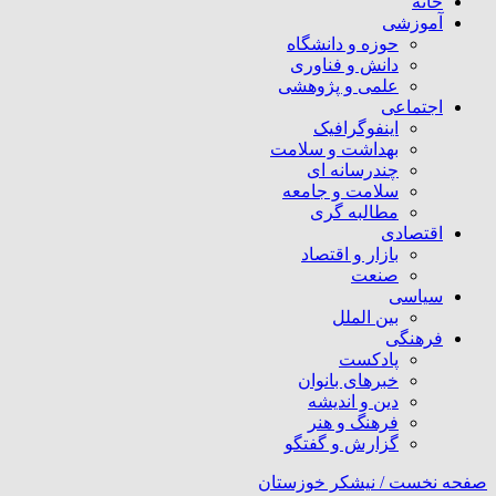
خانه
آموزشی
حوزه و دانشگاه
دانش و فناوری
علمی و پژوهشی
اجتماعی
اینفوگرافیک
بهداشت و سلامت
چندرسانه ای
سلامت و جامعه
مطالبه گری
اقتصادی
بازار و اقتصاد
صنعت
سیاسی
بین الملل
فرهنگی
پادکست
خبرهای بانوان
دین و اندیشه
فرهنگ و هنر
گزارش و گفتگو
صفحه نخست /
نیشکر خوزستان