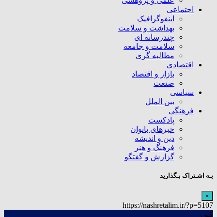
علمی و پژوهشی
اجتماعی
اینفوگرافیک
بهداشت و سلامت
چندرسانه ای
سلامت و جامعه
مطالبه گری
اقتصادی
بازار و اقتصاد
صنعت
سیاسی
بین الملل
فرهنگی
پادکست
خبرهای بانوان
دین و اندیشه
فرهنگ و هنر
گزارش و گفتگو
بـه اشـتراک بـگذارید
×
https://nashretalim.ir/?p=5107
کپی