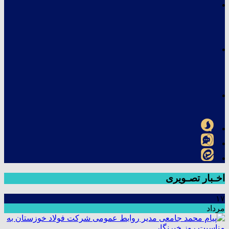
اخـبار تصـویری
۱۷
مرداد