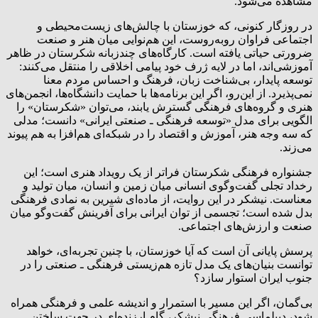
مشاهده می‌شود.
در روزگار کنونی، که خوزستان با چالش‌های زیست‌محیطی و
اجتماعی فراوان روبه‌روست، این هم‌نوایی میان هنر و صنعت
ضرورتی حیاتی یافته است. کارگاه‌های چندزبانه شکرستان در ظاهر
آموزشی‌اند، اما در لایه ژرف خود پیامی اخلاقی را منتقل می‌کنند:
توسعه پایدار، بی‌شناخت زبان، فرهنگ و احساس مردم معنا
نمی‌پذیرد. از این‌رو، اگر این برنامه‌ها با حمایت دانشگاه‌ها، انجمن‌های
هنری و گروه‌های فرهنگی گسترش یابند، می‌توان «شکرستان» را
الگویی برای مدل «توسعه فرهنگی ـ صنعتی ایرانی» دانست؛ مدلی
که سه وجه هنر، آموزش و اقتصاد را در شبکه‌ای هم‌افزا به هم پیوند
می‌زند.
جشنواره فرهنگی شکرستان فراتر از یک رویداد هنری است؛ این
رخداد تجلی گفت‌وگوی انسانی میان زمین و انسان، میان تولید و
معناست. نیشکر در این روایت، از ماده‌ای شیرین به نمادی فرهنگی
بدل شده است؛ تجسمی از توان ایرانی برای آفرینش گفت‌وگو میان
صنعت و ارزش‌های اجتماعی.
پرسش پایانی آن است که آیا خوزستان، با چنین تجربه‌ای، خواهد
توانست بنیان‌های یک مدل تازه هم‌زیستی فرهنگی ـ صنعتی را در
جنوب ایران استوار سازد؟
بی‌گمان، اگر این مسیر با استمرار و اندیشه علمی و فرهنگی همراه
شود، دیپلماسی فرهنگی نیشکر، گام ارزنده‌ای در جهت ساختن