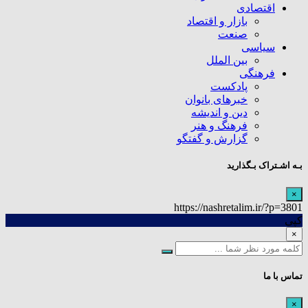
اقتصادی
بازار و اقتصاد
صنعت
سیاسی
بین الملل
فرهنگی
پادکست
خبرهای بانوان
دین و اندیشه
فرهنگ و هنر
گزارش و گفتگو
بـه اشـتراک بـگذارید
×
https://nashretalim.ir/?p=3801
کپی
×
تماس با ما
×