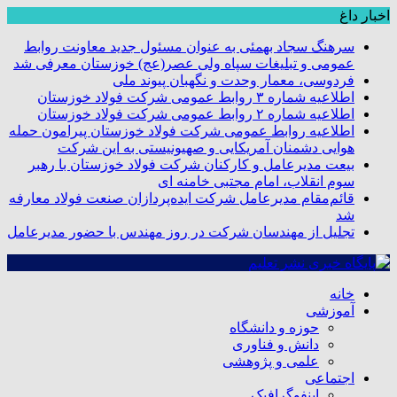
اخبار داغ
سرهنگ سجاد بهمئی به عنوان مسئول جدید معاونت روابط
عمومی و تبلیغات سپاه ولی عصر(عج) خوزستان معرفی شد
فردوسی، معمار وحدت و نگهبان پیوند ملی
اطلاعیه شماره ۳ روابط عمومی شرکت فولاد خوزستان
اطلاعیه شماره ۲ روابط عمومی شرکت فولاد خوزستان
اطلاعیه روابط عمومی شرکت فولاد خوزستان پیرامون حمله
هوایی دشمنان آمریکایی و صهیونیستی به این شرکت
بیعت مدیرعامل و کارکنان شرکت فولاد خوزستان با رهبر
سوم انقلاب، امام مجتبی خامنه ای
قائم‌مقام مدیرعامل شرکت ایده‌پردازان صنعت فولاد معارفه
شد
تجلیل از مهندسان شرکت در روز مهندس با حضور مدیرعامل
خانه
آموزشی
حوزه و دانشگاه
دانش و فناوری
علمی و پژوهشی
اجتماعی
اینفوگرافیک