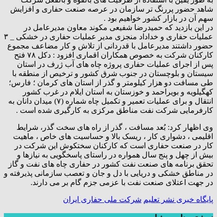
شاهد حضور پررنگ تر سازمان در عرصه صنعت حفاری و افزایش
سهم آن در بازار کشور خواهیم بود .
در این بازدید که حمیدرضا شفیعی مکوند معاون مدیرعامل در
عملیات حفاری و خداداد منجزی مدیر عملیات حفاری در خشکی _ ۳
حضور داشتند مدیرعامل با قدردانی از تلاش و کار مضاعف مجموع
کارکنان شرکت به خصوص همکاران اقماری افزود : دکل ۷۸ فتح
پس از اجرای عملیات حفاری پروژه چاه های آب ژرف در استان
سیستان و بلوچستان در جنوب شرق کشور و ترخیص از منطقه با
طی مسافت دو هزار کیلومتر و گذر از استان های کرمان ؛ فارس؛
کهگیلویه و بویراحمد و خوزستان به استان ایلام در غرب کشور
انتقال و برای عملیات تعمیر و تکمیل چاه شماره (۷) میدان دانان به
کارفرمایی شرکت نفت مناطق مرکزی به کارگیری شده است .
وی اظهار کرد: بُعد مسافت ، گذر از راه های سخت گذر، شرایط
اقلیمی ، دشواری کار ، ریسک بالا و حساسیت های خاص ، ماهیت
کار در صنعت حفاری است که کارکنان سختکوش این شرکت در
بیش از چهل و پنج سال همواره در راستای پاسخگویی به نیازها و
تحقق برنامه های صنعت نفت کشور در حفاری چاه های نفت و گاز
در مناطق خشکی و دریایی با دل و جان و تعصب سازمانی پذیرفته و
در جهت اعتلای صنعت نفت با عزمی جزم گام بر می دارند.
پایگاه خبری نشر تعلیم
شرکت ملی حفاری ایران