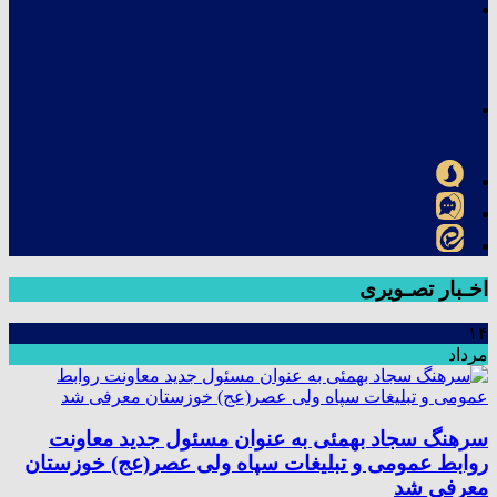
اخـبار تصـویری
۱۴
مرداد
سرهنگ سجاد بهمئی به عنوان مسئول جدید معاونت
روابط عمومی و تبلیغات سپاه ولی عصر(عج) خوزستان
معرفی شد