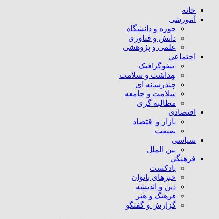
خانه
آموزشی
حوزه و دانشگاه
دانش و فناوری
علمی و پژوهشی
اجتماعی
اینفوگرافیک
بهداشت و سلامت
چندرسانه ای
سلامت و جامعه
مطالبه گری
اقتصادی
بازار و اقتصاد
صنعت
سیاسی
بین الملل
فرهنگی
پادکست
خبرهای بانوان
دین و اندیشه
فرهنگ و هنر
گزارش و گفتگو