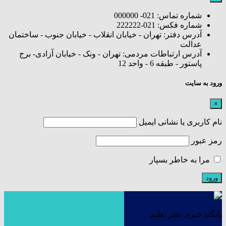
شماره تماس: 021- 000000
شماره فکس: 021-222222
آدرس دفتر: تهران - خیابان انقلاب - خیابان جنوب - ساختمان
عدالت
آدرس ارتباطات مردمی: تهران - ونک - خیابان آزادی- برج
پاستور - طبقه 6 - واحد 12
ورود به سایت
×
نام کاربری یا نشانی ایمیل
رمز عبور
مرا به خاطر بسپار
پایگاه خبری نشر تعلیم