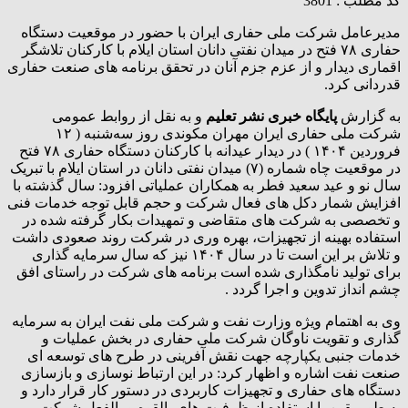
کد مطلب : 3801
مدیرعامل شرکت ملی حفاری ایران با حضور در موقعیت دستگاه
حفاری ۷۸ فتح در میدان نفتی دانان استان ایلام با کارکنان تلاشگر
اقماری دیدار و از عزم جزم آنان در تحقق برنامه های صنعت حفاری
قدردانی کرد.
به گزارش
پایگاه خبری نشر تعلیم
و به نقل از روابط عمومی
شرکت ملی حفاری ایران مهران مکوندی روز سه‌شنبه ( ۱۲
فروردین ۱۴۰۴ ) در دیدار عیدانه با کارکنان دستگاه حفاری ۷۸ فتح
در موقعیت چاه شماره (۷) میدان نفتی دانان در استان ایلام با تبریک
سال نو و عید سعید فطر به همکاران عملیاتی افزود: سال گذشته با
افزایش شمار دکل های فعال شرکت و حجم قابل توجه خدمات فنی
و تخصصی به شرکت های متقاضی و تمهیدات بکار گرفته شده در
استفاده بهینه از تجهیزات، بهره وری در شرکت روند صعودی داشت
و تلاش بر این است تا در سال ۱۴۰۴ نیز که سال سرمایه گذاری
برای تولید نامگذاری شده است برنامه های شرکت در راستای افق
چشم انداز تدوین و اجرا گردد .
وی به اهتمام ویژه وزارت نفت و شرکت ملی نفت ایران به سرمایه
گذاری و تقویت ناوگان شرکت ملی حفاری در بخش عملیات و
خدمات جنبی یکپارچه جهت نقش آفرینی در طرح های توسعه ای
صنعت نفت اشاره و اظهار کرد: در این ارتباط نوسازی و بازسازی
دستگاه های حفاری و تجهیزات کاربردی در دستور کار قرار دارد و
به طور یقین با استفاده از ظرفیت های بالقوه و بالفعل شرکت