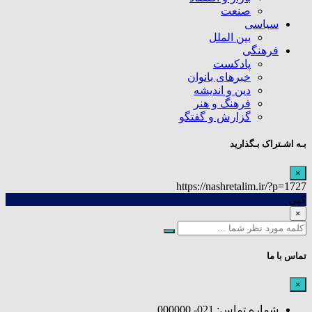
صنعت
سیاسی
بین الملل
فرهنگی
پادکست
خبرهای بانوان
دین و اندیشه
فرهنگ و هنر
گزارش و گفتگو
بـه اشـتراک بـگذارید
×
https://nashretalim.ir/?p=1727
کپی
×
تماس با ما
×
شماره تماس: 021- 000000