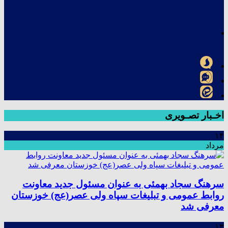
اخـبار تصـویری
۱۴
مرداد
سرهنگ سجاد بهمئی به عنوان مسئول جدید معاونت
روابط عمومی و تبلیغات سپاه ولی عصر(عج) خوزستان
معرفی شد
۱۳