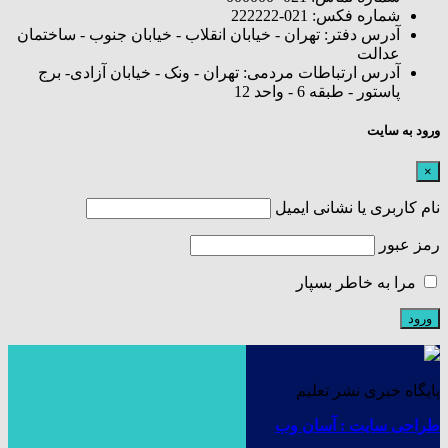
شماره فکس: 021-222222
آدرس دفتر: تهران - خیابان انقلاب - خیابان جنوب - ساختمان
عدالت
آدرس ارتباطات مردمی: تهران - ونک - خیابان آزادی- برج
پاستور - طبقه 6 - واحد 12
ورود به سایت
×
نام کاربری یا نشانی ایمیل
رمز عبور
مرا به خاطر بسپار
پایگاه خبری نشر تعلیم
طراحی سایت : آسان وب