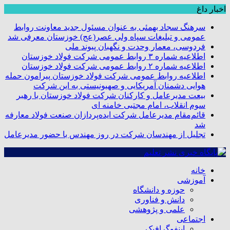
اخبار داغ
سرهنگ سجاد بهمئی به عنوان مسئول جدید معاونت روابط
عمومی و تبلیغات سپاه ولی عصر(عج) خوزستان معرفی شد
فردوسی، معمار وحدت و نگهبان پیوند ملی
اطلاعیه شماره ۳ روابط عمومی شرکت فولاد خوزستان
اطلاعیه شماره ۲ روابط عمومی شرکت فولاد خوزستان
اطلاعیه روابط عمومی شرکت فولاد خوزستان پیرامون حمله
هوایی دشمنان آمریکایی و صهیونیستی به این شرکت
بیعت مدیرعامل و کارکنان شرکت فولاد خوزستان با رهبر
سوم انقلاب، امام مجتبی خامنه ای
قائم‌مقام مدیرعامل شرکت ایده‌پردازان صنعت فولاد معارفه
شد
تجلیل از مهندسان شرکت در روز مهندس با حضور مدیرعامل
خانه
آموزشی
حوزه و دانشگاه
دانش و فناوری
علمی و پژوهشی
اجتماعی
اینفوگرافیک