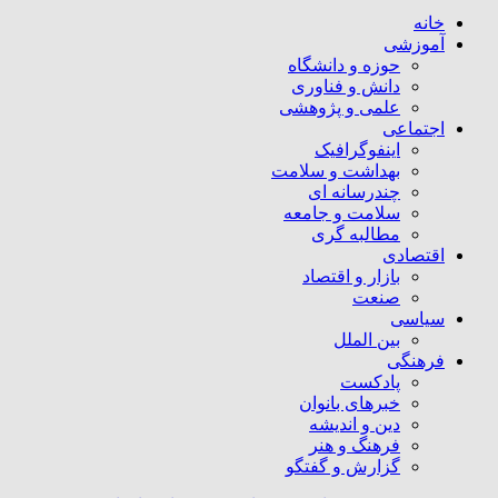
خانه
آموزشی
حوزه و دانشگاه
دانش و فناوری
علمی و پژوهشی
اجتماعی
اینفوگرافیک
بهداشت و سلامت
چندرسانه ای
سلامت و جامعه
مطالبه گری
اقتصادی
بازار و اقتصاد
صنعت
سیاسی
بین الملل
فرهنگی
پادکست
خبرهای بانوان
دین و اندیشه
فرهنگ و هنر
گزارش و گفتگو