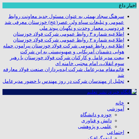
اخبار داغ
سرهنگ سجاد بهمئی به عنوان مسئول جدید معاونت روابط
عمومی و تبلیغات سپاه ولی عصر(عج) خوزستان معرفی شد
فردوسی، معمار وحدت و نگهبان پیوند ملی
اطلاعیه شماره ۳ روابط عمومی شرکت فولاد خوزستان
اطلاعیه شماره ۲ روابط عمومی شرکت فولاد خوزستان
اطلاعیه روابط عمومی شرکت فولاد خوزستان پیرامون حمله
هوایی دشمنان آمریکایی و صهیونیستی به این شرکت
بیعت مدیرعامل و کارکنان شرکت فولاد خوزستان با رهبر
سوم انقلاب، امام مجتبی خامنه ای
قائم‌مقام مدیرعامل شرکت ایده‌پردازان صنعت فولاد معارفه
شد
تجلیل از مهندسان شرکت در روز مهندس با حضور مدیرعامل
خانه
آموزشی
حوزه و دانشگاه
دانش و فناوری
علمی و پژوهشی
اجتماعی
اینفوگرافیک