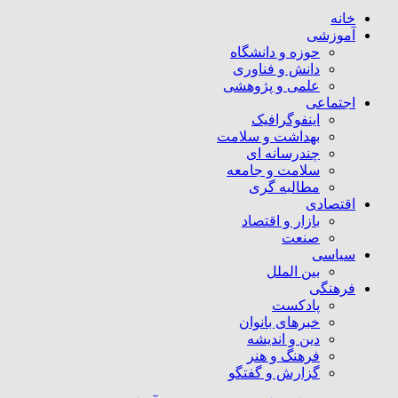
خانه
آموزشی
حوزه و دانشگاه
دانش و فناوری
علمی و پژوهشی
اجتماعی
اینفوگرافیک
بهداشت و سلامت
چندرسانه ای
سلامت و جامعه
مطالبه گری
اقتصادی
بازار و اقتصاد
صنعت
سیاسی
بین الملل
فرهنگی
پادکست
خبرهای بانوان
دین و اندیشه
فرهنگ و هنر
گزارش و گفتگو