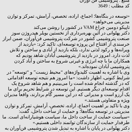
منبع :
پتروشیمی فن آوران
کد مطلب : 3649
«توسعه در بنگاه‌ها؛ اجماع، اراده، تخصص، آرامش، تمرکز و توازن
مدیریتی می‌خواهد»
تاپیکو دومین چراغ VAM در کشور را روشن می‌کند
دکتر پهلوانی در آئین بهره‌برداری از نخستین بویلر هیدروژن سوز
صنعت پتروشیمی کشور در شرکت پتروشیمی فن‌آوران، ضمن ابراز
خرسندی از افتتاح این پروژه توسعه‌ای، تاکید کرد: «بازدید از
ویرانه‌ها و رکود لذتی ندارد، بلکه بازدید از آبادی و ساختن و تلاش
لذت دارد. امروز در بازدید از پتروشیمی آبادان شاهد بودیم که
همکاران ما با چه انرژی و غیرتی شروع به ساختن و آباد کردن
پتروشیمی آبادان نموده‌اند.»
وی با اشاره به اهمیت کلیدواژه‌های “محیط زیست” و “توسعه” در
شرایط کنونی، اظهار داشت: «ما امروز هم نتیجه توسعه اقداماتی
که در گذشته انجام شده است را می‌بینیم و هم شاهد شروع یک
اقدام توسعه‌ای دیگر هستیم. این توسعه در شرایط تحریم برای ما
یک آرزو است و مدیرانی که در این مسیر گام بردارند، واقعاً مدیران
ویژه و متفاوتی هستند.»
وی با تاکید بر اهمیت اجماع، اراده، تخصص، آرامش، تمرکز و توازن
مدیریتی در توسعه بنگاه‌ها؛ و حمایت از ساخت داخل، گفت:
«سیاست حمایت از ساخت داخل ما، سیاست هوشیارانه‌ای است. ما
طرفدار حمایت از سازندگان توانمند داخلی هستیم.»
دکتر پهلوانی در پایان با اشاره به تبدیل شدن پتروشیمی فن‌آوران به