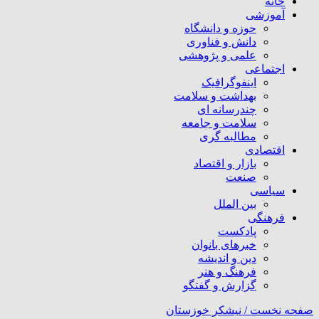
خانه
آموزشی
حوزه و دانشگاه
دانش و فناوری
علمی و پژوهشی
اجتماعی
اینفوگرافیک
بهداشت و سلامت
چندرسانه ای
سلامت و جامعه
مطالبه گری
اقتصادی
بازار و اقتصاد
صنعت
سیاسی
بین الملل
فرهنگی
پادکست
خبرهای بانوان
دین و اندیشه
فرهنگ و هنر
گزارش و گفتگو
صفحه نخست /
نیشکر خوزستان