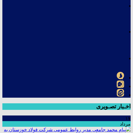
اخـبار تصـویری
۱۷
مرداد