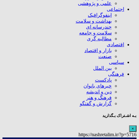
علمی و پژوهشی
اجتماعی
اینفوگرافیک
بهداشت و سلامت
چندرسانه ای
سلامت و جامعه
مطالبه گری
اقتصادی
بازار و اقتصاد
صنعت
سیاسی
بین الملل
فرهنگی
پادکست
خبرهای بانوان
دین و اندیشه
فرهنگ و هنر
گزارش و گفتگو
بـه اشـتراک بـگذارید
×
https://nashretalim.ir/?p=5716