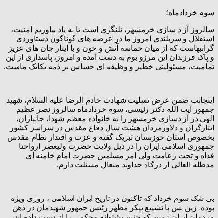
سوم خردادماه؛
سالروز آزاد سازی خرمشهر، تلنگری است تا به یاد بیاوریم امنیت،
استقلال و سربلندی امروز ما در عرصه های گوناگون دستاوردی
گرانبهاست که از میان حماسه آتش و خون و با ایثار جان های عزیز
و پاک فرزندان این مرزو بوم به دست آمده و امروز، پاسداری از این
تمامیت، مسئولیتی خطیر و وظیفه ای حساس بر ذمه یکایک ماست.
اینجانب ضمن عرض تسلیت شهادت خادم الرضا علیه السلام، شهید
جمهور آیت الله دکتر رئیسی، سوم خردادماه سالروز نصر عظیم
الهی در آزادسازی خرمشهر را به خانواده معظم شهدا، جانبازان،
ایثارگران و دلاورمردان هشت سال دفاع مقدس در سراسر کشور
بخصوص استان خوزستان تبریک گفته و عزت و اقتدار نظام مقدس
جمهوری اسلامی ایران را در ذیل ولایت حضرت ولیعصر ارواحنا
فداه و تحت زعامت ولی امر مسلمین حضرت امام خامنه ای
مدظله العالی ا‌ز درگاه خداوند متعال مسئلت دارم.
بی شک سوم خرداد که تاکنون در تاریخ ایران اسلامی ، روزی ویژه
بوده، زین پس با تشییع پیکر مطهر رئیس جمهور شهیدمان در ذهن
مردمان ایران زمین که چنین پشتوانه محکمی را از دست داده اند،