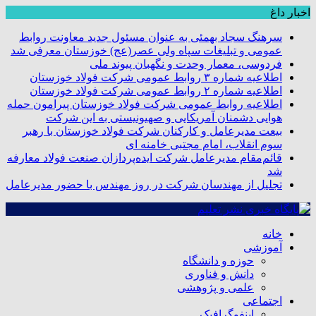
اخبار داغ
سرهنگ سجاد بهمئی به عنوان مسئول جدید معاونت روابط
عمومی و تبلیغات سپاه ولی عصر(عج) خوزستان معرفی شد
فردوسی، معمار وحدت و نگهبان پیوند ملی
اطلاعیه شماره ۳ روابط عمومی شرکت فولاد خوزستان
اطلاعیه شماره ۲ روابط عمومی شرکت فولاد خوزستان
اطلاعیه روابط عمومی شرکت فولاد خوزستان پیرامون حمله
هوایی دشمنان آمریکایی و صهیونیستی به این شرکت
بیعت مدیرعامل و کارکنان شرکت فولاد خوزستان با رهبر
سوم انقلاب، امام مجتبی خامنه ای
قائم‌مقام مدیرعامل شرکت ایده‌پردازان صنعت فولاد معارفه
شد
تجلیل از مهندسان شرکت در روز مهندس با حضور مدیرعامل
خانه
آموزشی
حوزه و دانشگاه
دانش و فناوری
علمی و پژوهشی
اجتماعی
اینفوگرافیک