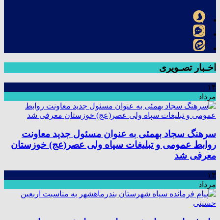
اخـبار تصـویری
۱۴
مرداد
سرهنگ سجاد بهمئی به عنوان مسئول جدید معاونت
روابط عمومی و تبلیغات سپاه ولی عصر(عج) خوزستان
معرفی شد
۱۳
مرداد