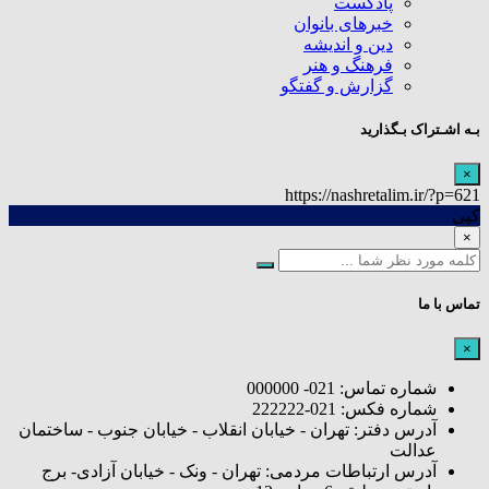
پادکست
خبرهای بانوان
دین و اندیشه
فرهنگ و هنر
گزارش و گفتگو
بـه اشـتراک بـگذارید
×
https://nashretalim.ir/?p=621
کپی
×
تماس با ما
×
شماره تماس: 021- 000000
شماره فکس: 021-222222
آدرس دفتر: تهران - خیابان انقلاب - خیابان جنوب - ساختمان
عدالت
آدرس ارتباطات مردمی: تهران - ونک - خیابان آزادی- برج