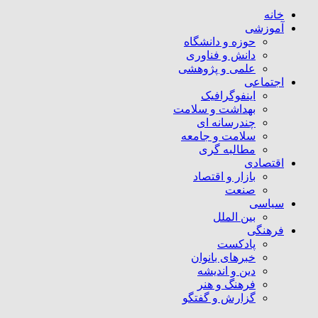
خانه
آموزشی
حوزه و دانشگاه
دانش و فناوری
علمی و پژوهشی
اجتماعی
اینفوگرافیک
بهداشت و سلامت
چندرسانه ای
سلامت و جامعه
مطالبه گری
اقتصادی
بازار و اقتصاد
صنعت
سیاسی
بین الملل
فرهنگی
پادکست
خبرهای بانوان
دین و اندیشه
فرهنگ و هنر
گزارش و گفتگو