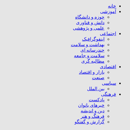
خانه
آموزشی
حوزه و دانشگاه
دانش و فناوری
علمی و پژوهشی
اجتماعی
اینفوگرافیک
بهداشت و سلامت
چندرسانه ای
سلامت و جامعه
مطالبه گری
اقتصادی
بازار و اقتصاد
صنعت
سیاسی
بین الملل
فرهنگی
پادکست
خبرهای بانوان
دین و اندیشه
فرهنگ و هنر
گزارش و گفتگو