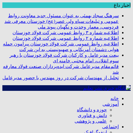
اخبار داغ
سرهنگ سجاد بهمئی به عنوان مسئول جدید معاونت روابط
عمومی و تبلیغات سپاه ولی عصر(عج) خوزستان معرفی شد
فردوسی، معمار وحدت و نگهبان پیوند ملی
اطلاعیه شماره ۳ روابط عمومی شرکت فولاد خوزستان
اطلاعیه شماره ۲ روابط عمومی شرکت فولاد خوزستان
اطلاعیه روابط عمومی شرکت فولاد خوزستان پیرامون حمله
هوایی دشمنان آمریکایی و صهیونیستی به این شرکت
بیعت مدیرعامل و کارکنان شرکت فولاد خوزستان با رهبر
سوم انقلاب، امام مجتبی خامنه ای
قائم‌مقام مدیرعامل شرکت ایده‌پردازان صنعت فولاد معارفه
شد
تجلیل از مهندسان شرکت در روز مهندس با حضور مدیرعامل
خانه
آموزشی
حوزه و دانشگاه
دانش و فناوری
علمی و پژوهشی
اجتماعی
اینفوگرافیک