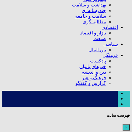
بهداشت و سلامت
چندرسانه ای
سلامت و جامعه
مطالبه گری
اقتصادی
بازار و اقتصاد
صنعت
سیاسی
بین الملل
فرهنگی
پادکست
خبرهای بانوان
دین و اندیشه
فرهنگ و هنر
گزارش و گفتگو
فهرست سایت
×