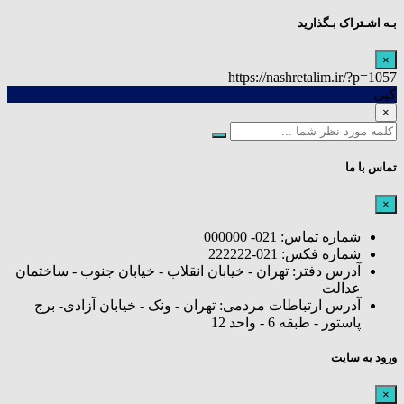
بـه اشـتراک بـگذارید
×
https://nashretalim.ir/?p=1057
کپی
×
تماس با ما
×
شماره تماس: 021- 000000
شماره فکس: 021-222222
آدرس دفتر: تهران - خیابان انقلاب - خیابان جنوب - ساختمان
عدالت
آدرس ارتباطات مردمی: تهران - ونک - خیابان آزادی- برج
پاستور - طبقه 6 - واحد 12
ورود به سایت
×