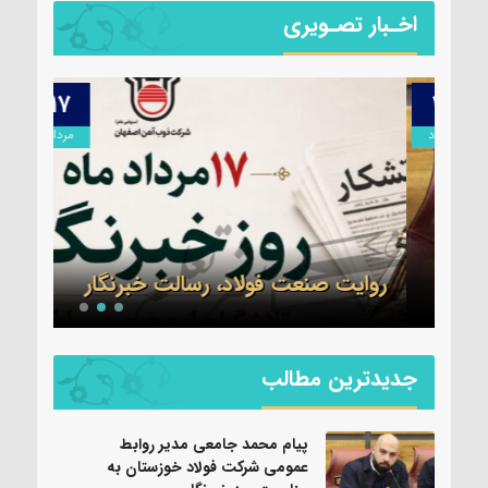
اخـبار تصـویری
۱۷
۱۷
مرداد
مرداد
سرهن
می
جدید
ز
سپاه
روایت صنعت فولاد،‌ رسالت خبرنگار
شد
جدیدترین مطالب
پیام محمد جامعی مدیر روابط
عمومی شرکت فولاد خوزستان به