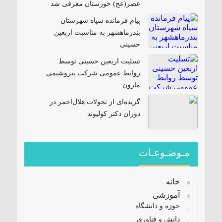
عصر(عج) خوزستان معرفی شد
پیام فرمانده سپاه شهرستان
بندرماهشهر به مناسبت اربعین
حسینی
تسلیت اربعین حسینی توسط
روابط عمومی شرکت پتروشیمی
مارون
گزیده‌ای از تحولات هلال‌احمر در
دوران دکتر کولیوند
مـوضـوعـات
خانه
آموزشی
حوزه و دانشگاه
دانش و فناوری