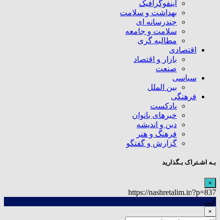
اینفوگرافیک
بهداشت و سلامت
چندرسانه ای
سلامت و جامعه
مطالبه گری
اقتصادی
بازار و اقتصاد
صنعت
سیاسی
بین الملل
فرهنگی
پادکست
خبرهای بانوان
دین و اندیشه
فرهنگ و هنر
گزارش و گفتگو
بـه اشـتراک بـگذارید
×
https://nashretalim.ir/?p=837
کپی
×