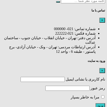
تماس با ما
×
شماره تماس: 021- 000000
شماره فکس: 021-222222
آدرس دفتر: تهران - خیابان انقلاب - خیابان جنوب - ساختمان
عدالت
آدرس ارتباطات مردمی: تهران - ونک - خیابان آزادی- برج
پاستور - طبقه 6 - واحد 12
ورود به سایت
×
نام کاربری یا نشانی ایمیل
رمز عبور
مرا به خاطر بسپار