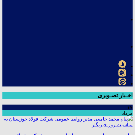
اخـبار تصـویری
۱۷
مرداد