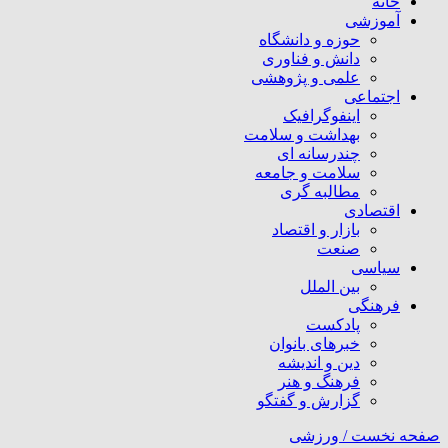
خانه
آموزشی
حوزه و دانشگاه
دانش و فناوری
علمی و پژوهشی
اجتماعی
اینفوگرافیک
بهداشت و سلامت
چندرسانه ای
سلامت و جامعه
مطالبه گری
اقتصادی
بازار و اقتصاد
صنعت
سیاسی
بین الملل
فرهنگی
پادکست
خبرهای بانوان
دین و اندیشه
فرهنگ و هنر
گزارش و گفتگو
صفحه نخست /
ورزشی