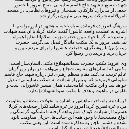
شهادت سپهبد شهید حاج قاسم سلیمانی، صبح امروز با حضور
جمعی از مدیران، کارکنان، بسیجیان و نیروهای نظامی، در مسجد
ثامن‌الائمه شرکت پتروشیمی مارون برگزار شد.
سرهنگ قمرزاده فرمانده سپاه ناحیه ماهشهر در این مراسم با
اشاره به عظمت واقعه عاشورا گفت: حادثه کربلا با آن همه شهادت
و مصیبت، اگر با جهاد تبیین حضرت زینب سلام‌الله‌علیها همراه
نمی‌شد، امروز به یک مکتب ماندگار تبدیل نمی‌گردید. حضرت
زینب(س) با روشنگری، حقیقت عاشورا را برای مردم تبیین و
جریان یزید و یزیدیان را رسوا کرد.
وی افزود: مکتب حضرت سیدالشهدا(ع) مکتبی انسان‌ساز است؛
مکتبی که انسان‌های مقاوم، شجاع و بی‌واهمه در برابر زورگویان
عالم تربیت می‌کند. مقام معظم رهبری نیز درباره شهید حاج قاسم
سلیمانی فرمودند که او پس از شهادت به «مکتب سلیمانی» تبدیل
خواهد شد و این مکتب، ادامه‌دهنده همان مسیر عاشورایی است و
تفاوتی در ماهیت و هدف با مکتب سیدالشهدا(ع) ندارد.
فرمانده سپاه ناحیه ماهشهر با اشاره به تحولات منطقه و مقاومت
مردم غزه تصریح کرد: امروز در غزه شاهد تکرار صحنه‌های کربلا
هستیم؛ از شهادت کودک شش‌ماهه گرفته تا تشنگی، گرسنگی و
انواع مصیبت‌ها. با وجود همه این جنایت‌ها، جریان مقاومت نابود
نشده و دشمن ناچار به مذاکره شده است؛ این یعنی مکتب
سیدالشهدا(ع) همچنان زنده و اثرگذار است.