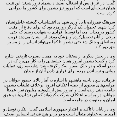
گفت: در عراق پس از اشغال، صدها دانشمند ترور شدند؛ این نتیجه
همان نسخه‌ای است که امروز نیز دشمن برای کشور ما طراحی
کرده است.
سرهنگ قمرزاده با یادآوری شهدای اغتشاشات گذشته خاطرنشان
کرد: شهید عجمیان یک کارگر روزمزد بود که برای دفاع از امنیت
کشور به میدان آمد، اما توسط افرادی به شهادت رسید که حتی
برخی از آنان تحصیل‌کرده و پزشک بودند. این نشان می‌دهد فریب
رسانه‌ای و جنگ شناختی دشمن تا کجا می‌تواند انسان را از مسیر
حق دور کند.
وی در بخش دیگری از سخنان خود به اهمیت بصیرت تاریخی اشاره
کرد و گفت: دشمن امروز همان حیله‌هایی را به کار می‌برد که در
صدر اسلام و در جنگ صفین به‌کار گرفته شد؛ شایعه‌سازی، عملیات
روانی و ترساندن مردم برای فراری دادن آنان از میدان.
فرمانده سپاه ناحیه ماهشهر با اشاره به آمار بالای حضور جوانان در
مراسم‌های معنوی از جمله اعتکاف افزود: برخلاف تبلیغات دشمن،
جامعه دینی زنده است و امروز بیش از یک‌ونیم میلیون نفر، عمدتاً
جوانان، در مراسم اعتکاف شرکت کرده‌اند که این نشان‌دهنده عمق
ایمان و معنویت در جامعه است.
وی در پایان با تأکید بر اقتدار جمهوری اسلامی گفت: ابتکار، توسل و
امید ما به خداوند متعال است و در برابر هیچ قدرتی احساس ضعف