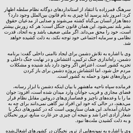
سرهنگ قمرزاده با انتقاد از استانداردهای دوگانه نظام سلطه اظهار
کرد: امروز باید پرسید آیا چیزی به نام قانون بین‌الملل وجود دارد؟
ده‌ها هزار انسان بی‌گناه کشته می‌شوند و صدایی از مدعیان حقوق
بشر بلند نمی‌شود. این همان قانون جنگل است؛ هر که زورش بیشتر
است، خود را محق می‌داند. اگر ملتی ضعیف باشد و به اتحاد، قدرت
نظامی و سرمایه اجتماعی خود توجه نکند، به ذلت کشیده خواهد
شد.
وی با اشاره به تلاش دشمن برای ایجاد ناامنی داخلی گفت: برنامه
دشمن، راه‌اندازی جنگ ترکیبی، اغتشاش و در نهایت جنگ داخلی و
تجزیه کشور است. اعتراض اگر وجود دارد باید شنیده و مشکلات
مردم حل شود، اما اغتشاش پروژه دشمن برای باز کردن
دروازه‌های نفوذ و حمله به کشور است.
فرمانده سپاه ناحیه ماهشهر با بیان اینکه دشمن با ابزار رسانه،
فضای مجازی و فریب جوانان وارد میدان شده است، افزود: جوان
ما را با وعده‌های ناچیز و فضاسازی‌های دروغین مقابل نظام قرار
می‌دهند، در حالی که خود این افراد نیز گاهی نمی‌دانند برای چه به
خیابان آمده‌اند. این همان سناریویی است که در کشورهای دیگر با
شعار آزادی اجرا شد و نتیجه آن چیزی جز غارت منابع، ترور نخبگان
و به ذلت کشیدن ملت‌ها نبود.
وی با اشاره به نمونه‌هایی از ترور نخبگان در کشورهای اشغال‌شده