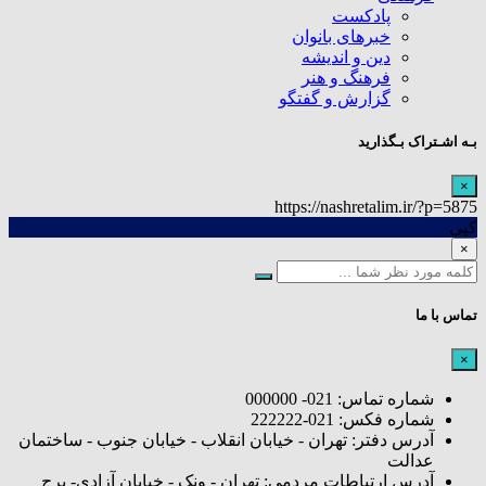
پادکست
خبرهای بانوان
دین و اندیشه
فرهنگ و هنر
گزارش و گفتگو
بـه اشـتراک بـگذارید
×
https://nashretalim.ir/?p=5875
کپی
×
تماس با ما
×
شماره تماس: 021- 000000
شماره فکس: 021-222222
آدرس دفتر: تهران - خیابان انقلاب - خیابان جنوب - ساختمان
عدالت
آدرس ارتباطات مردمی: تهران - ونک - خیابان آزادی- برج