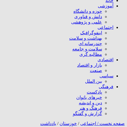
خانه
آموزشی
حوزه و دانشگاه
دانش و فناوری
علمی و پژوهشی
اجتماعی
اینفوگرافیک
بهداشت و سلامت
چندرسانه ای
سلامت و جامعه
مطالبه گری
اقتصادی
بازار و اقتصاد
صنعت
سیاسی
بین الملل
فرهنگی
پادکست
خبرهای بانوان
دین و اندیشه
فرهنگ و هنر
گزارش و گفتگو
صفحه نخست /
اجتماعی
/
خوزستان
/
یادداشت