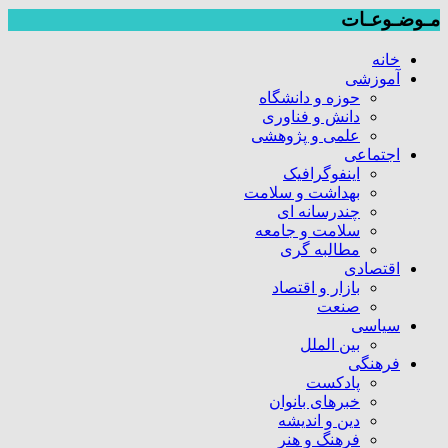
مـوضـوعـات
خانه
آموزشی
حوزه و دانشگاه
دانش و فناوری
علمی و پژوهشی
اجتماعی
اینفوگرافیک
بهداشت و سلامت
چندرسانه ای
سلامت و جامعه
مطالبه گری
اقتصادی
بازار و اقتصاد
صنعت
سیاسی
بین الملل
فرهنگی
پادکست
خبرهای بانوان
دین و اندیشه
فرهنگ و هنر