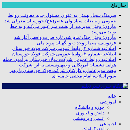
اخبار داغ
سرهنگ سجاد بهمئی به عنوان مسئول جدید معاونت روابط
عمومی و تبلیغات سپاه ولی عصر(عج) خوزستان معرفی شد
مارون؛ وقتی مدیریت، از پشت میز عبور می‌کند و به خط
تولید می‌رسد
مارون؛ وقتی جنگ تمام شد، تازه قدرت واقعی آغاز شد
فردوسی، معمار وحدت و نگهبان پیوند ملی
اطلاعیه شماره ۳ روابط عمومی شرکت فولاد خوزستان
اطلاعیه شماره ۲ روابط عمومی شرکت فولاد خوزستان
اطلاعیه روابط عمومی شرکت فولاد خوزستان پیرامون حمله
هوایی دشمنان آمریکایی و صهیونیستی به این شرکت
بیعت مدیرعامل و کارکنان شرکت فولاد خوزستان با رهبر
سوم انقلاب، امام مجتبی خامنه ای
خانه
آموزشی
حوزه و دانشگاه
دانش و فناوری
علمی و پژوهشی
اجتماعی
اینفوگرافیک