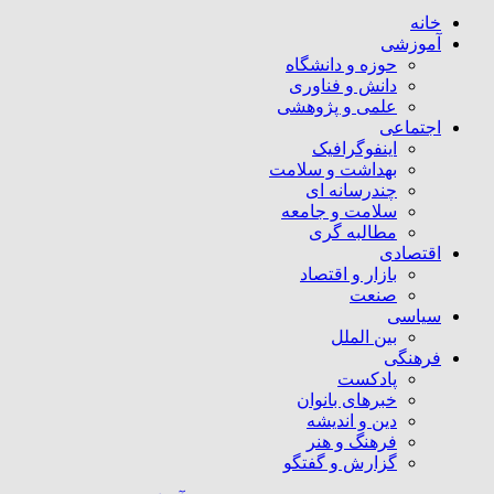
خانه
آموزشی
حوزه و دانشگاه
دانش و فناوری
علمی و پژوهشی
اجتماعی
اینفوگرافیک
بهداشت و سلامت
چندرسانه ای
سلامت و جامعه
مطالبه گری
اقتصادی
بازار و اقتصاد
صنعت
سیاسی
بین الملل
فرهنگی
پادکست
خبرهای بانوان
دین و اندیشه
فرهنگ و هنر
گزارش و گفتگو