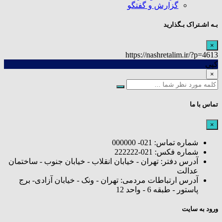
گزارش و گفتگو
بـه اشـتراک بـگذارید
×
https://nashretalim.ir/?p=4613
کپی
×
تماس با ما
×
شماره تماس: 021- 000000
شماره فکس: 021-222222
آدرس دفتر: تهران - خیابان انقلاب - خیابان جنوب - ساختمان
عدالت
آدرس ارتباطات مردمی: تهران - ونک - خیابان آزادی- برج
پاستور - طبقه 6 - واحد 12
ورود به سایت