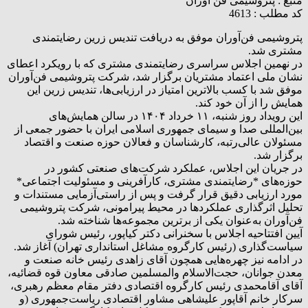
منبع :
پتروشیمی فن آوران
کد مطلب : 4613
پتروشیمی فن‌آوران موفق به دریافت تندیس زرین رضایتمندی
مشتری شد.
در نهمین اجلاس سراسری رضایتمندی مشتری که با رویکرد اعطای
نشان ملی اعتماد مشتریان برگزار شد، شرکت پتروشیمی فن‌آوران
موفق شد با کسب بالاترین امتیاز در ارزیابی‌ها، تندیس زرین این
همایش را از آن خود کند.
این رویداد روز شنبه، ۱۱ خرداد ۱۴۰۴ در سالن همایش‌های
بین‌المللی صدا و سیمای جمهوری اسلامی ایران با حضور جمعی از
مسئولان عالی‌رتبه، کارشناسان و فعالان حوزه صنعت و اقتصاد
برگزار شد.
در جریان این اجلاس، عملکرد شرکت‌های صنعتی کشور در
حوزه‌های *رضایتمندی مشتری، کارآفرینی و مسئولیت اجتماعی*
مورد ارزیابی دقیق قرار گرفت و پس از راستی‌آزمایی مستندات و
تحلیل اثرگذاری عملکردها در محیط پیرامونی، شرکت پتروشیمی
فن‌آوران به‌عنوان یکی از برترین مجموعه‌ها شناخته شد.
آیین افتتاحیه اجلاس با سخنرانی دکتر کیاپور، رئیس شورای
سیاست‌گذاری (رئیس کارگروه مشاغل استانداری تهران) آغاز شد.
در ادامه نیز چهره‌هایی همچون آقای زاهدی رئیس خانه صنعت و
معدن جوانان، حجت‌الاسلام والمسلمین صادقی معاون قوه قضائیه،
آقای آقامحمدی رئیس کارگروه اقتصادی دفتر مقام معظم رهبری،
سرکار خانم آقاپور علیشاهی مشاور اقتصادی ریاست‌جمهوری (و