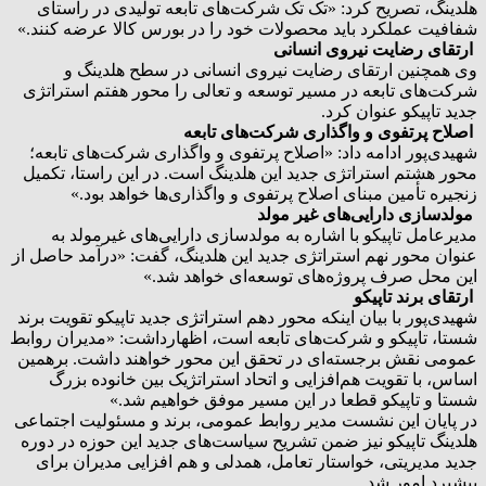
هلدینگ، تصریح کرد: «تک تک شرکت‌های تابعه تولیدی در راستای
شفافیت عملکرد باید محصولات خود را در بورس کالا عرضه کنند.»
ارتقای رضایت نیروی انسانی
وی همچنین ارتقای رضایت نیروی انسانی در سطح هلدینگ و
شرکت‌های تابعه در مسیر توسعه و تعالی را محور هفتم استراتژی
جدید تاپیکو عنوان کرد.
اصلاح پرتفوی و واگذاری شرکت‌های تابعه
شهیدی‌پور ادامه داد: «اصلاح پرتفوی و واگذاری شرکت‌های تابعه؛
محور هشتم استراتژی جدید این هلدینگ است. در این راستا، تکمیل
زنجیره تأمین مبنای اصلاح پرتفوی و واگذاری‌ها خواهد بود.»
مولدسازی دارایی‌های غیر مولد
مدیرعامل تاپیکو با اشاره به مولدسازی دارایی‌های غیرمولد به
عنوان محور نهم استراتژی جدید این هلدینگ، گفت: «درآمد حاصل از
این محل صرف پروژه‌های توسعه‌ای خواهد شد.»
ارتقای برند تاپیکو
شهیدی‌پور با بیان اینکه محور دهم استراتژی جدید تاپیکو تقویت برند
شستا، تاپیکو و شرکت‌های تابعه است، اظهارداشت: «مدیران روابط
عمومی نقش برجسته‌ای در تحقق این محور خواهند داشت. برهمین
اساس، با تقویت هم‌افزایی و اتحاد استراتژیک بین خانوده بزرگ
شستا و تاپیکو قطعا در این مسیر موفق خواهیم شد.»
در پایان این نشست مدیر روابط عمومی، برند و مسئولیت اجتماعی
هلدینگ تاپیکو نیز ضمن تشریح سیاست‌های جدید این حوزه در دوره
جدید مدیریتی، خواستار تعامل، همدلی و هم افزایی مدیران برای
پیشبرد امور شد.