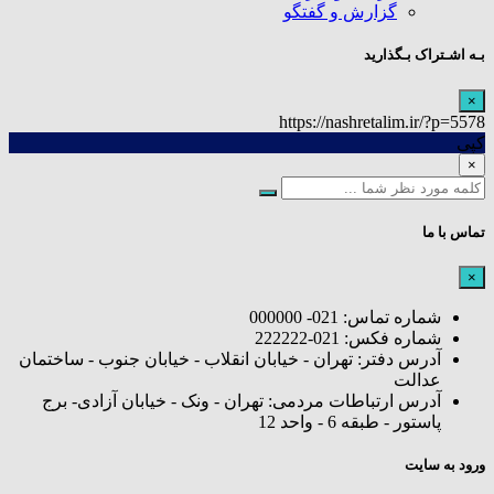
گزارش و گفتگو
بـه اشـتراک بـگذارید
×
https://nashretalim.ir/?p=5578
کپی
×
تماس با ما
×
شماره تماس: 021- 000000
شماره فکس: 021-222222
آدرس دفتر: تهران - خیابان انقلاب - خیابان جنوب - ساختمان
عدالت
آدرس ارتباطات مردمی: تهران - ونک - خیابان آزادی- برج
پاستور - طبقه 6 - واحد 12
ورود به سایت