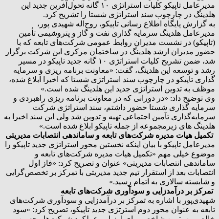
مدیرعامل تاپیکو کلیات استراتژی ۱۰ گانه تحول‌آفرین جدید این
هلدینگ در چارچوب سند استراتژی شستا را تشریح کرد.
به گزارش پایگاه اطلاع رسانی تاپیکو، روح‌اله شهیدی پور،
مدیرعامل هلدینگ سرمایه‌ گذاری نفت و گاز و پتروشیمی تأمین
(تاپیکو) در نشست مدیران روابط عمومی شرکت‌های تابعه که با
حضور مدیران ارشد هلدینگ در ساختمان مرکزی این شرکت برگزار
شد، ضمن تشریح کلیات استراتژی ۱۰ گانه جدید تاپیکو در مسیر
رشد و توسعه این هلدینگ، گفت: «معاونت برنامه‌ ریزی و سرمایه‌
گذاری تاپیکو در چارچوب سند استراتژی شستا که اخیرا ابلاغ شده،
موظف به تدوین استراتژی جدید این هلدینگ شده است.»
وی توضیح داد: «در دورانی که در معاونت برنامه‌ ریزی راهبردی و
سرمایه‌ گذاری شستا حضور داشتم، سند استراتژی شرکت
سرمایه‌گذاری تآمین اجتماعی تهیه و تدوین شد ولی این سند اخیرا به
هلدینگ‌ های زیرمجموعه از جمله تاپیکو ابلاغ شده است.»
تکمیل هیات مدیره‌ شرکت‌های تابعه و ساماندهی انتصابات مدیریتی
مدیرعامل تاپیکو با بیان اینکه نخستین محور استراتژی جدید تاپیکو را
موضوع خیلی مهم «تکمیل هیات مدیره‌ شرکت‌های تابعه و
ساماندهی انتصابات مدیریتی» عنوان و تصریح کرد: «فاز اول
انتصابات بعد از استقرار تیم جدید مدیریتی با تمرکز بر تخصص‌گرایی
و شایسته سالاری به اتمام رسید.»
تمرکز بر درآمدزایی و سودآوری شرکت‌های تابعه
شهیدی‌پور با اشاره به تمرکز بر درآمدزایی و سودآوری شرکت‌های
تابعه به عنوان محور دوم استرتژی جدید تاپیکو، تصریح کرد: «سود
خالص مهمترین شاخص برای ارزیابی عملکرد شرکت‌ها محسوب