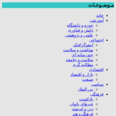
مـوضـوعـات
خانه
آموزشی
حوزه و دانشگاه
دانش و فناوری
علمی و پژوهشی
اجتماعی
اینفوگرافیک
بهداشت و سلامت
چندرسانه ای
سلامت و جامعه
مطالبه گری
اقتصادی
بازار و اقتصاد
صنعت
سیاسی
بین الملل
فرهنگی
پادکست
خبرهای بانوان
دین و اندیشه
فرهنگ و هنر