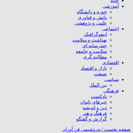
خانه
آموزشی
حوزه و دانشگاه
دانش و فناوری
علمی و پژوهشی
اجتماعی
اینفوگرافیک
بهداشت و سلامت
چندرسانه ای
سلامت و جامعه
مطالبه گری
اقتصادی
بازار و اقتصاد
صنعت
سیاسی
بین الملل
فرهنگی
پادکست
خبرهای بانوان
دین و اندیشه
فرهنگ و هنر
گزارش و گفتگو
صفحه نخست /
پتروشیمی فن آوران