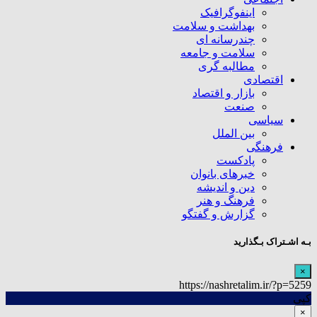
اینفوگرافیک
بهداشت و سلامت
چندرسانه ای
سلامت و جامعه
مطالبه گری
اقتصادی
بازار و اقتصاد
صنعت
سیاسی
بین الملل
فرهنگی
پادکست
خبرهای بانوان
دین و اندیشه
فرهنگ و هنر
گزارش و گفتگو
بـه اشـتراک بـگذارید
×
https://nashretalim.ir/?p=5259
کپی
×