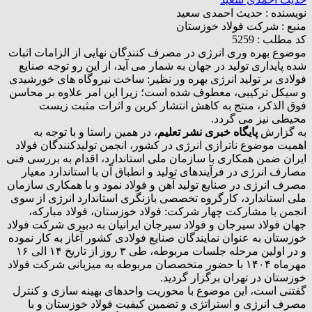
نویسنده :
حدیث احمدی سعید
منبع :
شرکت فولاد خوزستان
کد مطلب : 5259
موضوع بهره وری انرژی در مصرف کنندگان نهایی از الزامات اثبات
شده پایداری تولید در جهان به شمار می آید، از این رو توجه صنایع
فولادی بر تولید انرژی بهره ور نظیر: ساخت نیروگاه های خورشیدی
و سیکل ترکیبی، معطوف شده است؛ زیرا این امر علاوه بر محاسن
فوق الذکر، منتج به کاهش انتشار کربن و اثرات مثبت زیست
محیطی نیز می گردد.
به گزارش
پایگاه خبری نشر تعلیم
، در همین راستا و با توجه به
اهمیت موضوع ناترازی انرژی در کشور، انجمن تولیدکنندگان فولاد
ایران ضمن همکاری با سازمان ملی استاندارد، اقدام به بررسی فنی
مصارف انرژی در فرآیندهای تولید و انطباق آن با استاندارد معیار
مصرف انرژی در صنایع تولید آهن و فولاد نمود و با همکاری سازمان
ملی استاندارد، کارگروه تخصصی بازنگری استاندارد انرژی از سوی
انجمن با مشارکت چهار شرکت‌: فولاد خوزستان، فولاد مبارکه،
جهان فولاد سیرجان و فولاد سیرجان ایرانیان به دبیری شرکت فولاد
خوزستان به عنوان نمایندگان صنایع فولادی کشور آغاز به کار نموده
و در اولین مرحله جلسات مربوطه، طی ۳ روز از تاریخ ۱۴ الی ۱۶
مهرماه ۱۴۰۴ با حضور متخصصان مربوطه به میزبانی شرکت فولاد
خوزستان در تهران برگزار گردید.
گفتنی است‌، این موضوع با محوریت واحد‌های بهینه سازی و کنترل
مصرف انرژی و استراتژی و تضمین کیفیت فولاد خوزستان و با