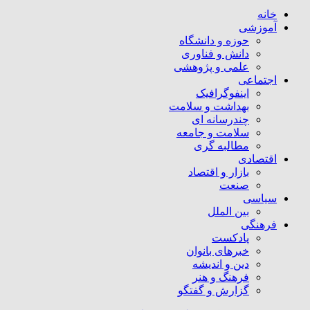
خانه
آموزشی
حوزه و دانشگاه
دانش و فناوری
علمی و پژوهشی
اجتماعی
اینفوگرافیک
بهداشت و سلامت
چندرسانه ای
سلامت و جامعه
مطالبه گری
اقتصادی
بازار و اقتصاد
صنعت
سیاسی
بین الملل
فرهنگی
پادکست
خبرهای بانوان
دین و اندیشه
فرهنگ و هنر
گزارش و گفتگو