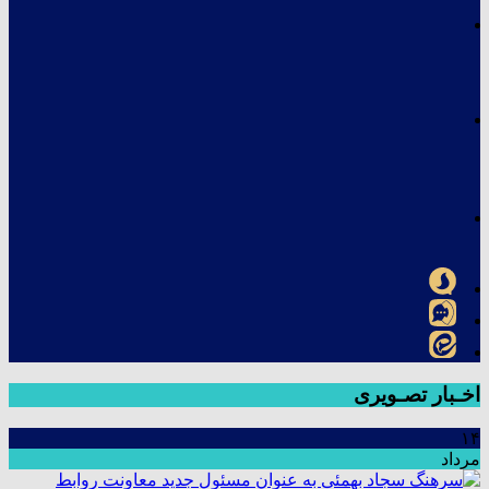
اخـبار تصـویری
۱۴
مرداد