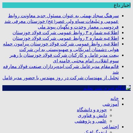
اخبار داغ
سرهنگ سجاد بهمئی به عنوان مسئول جدید معاونت روابط
عمومی و تبلیغات سپاه ولی عصر(عج) خوزستان معرفی شد
فردوسی، معمار وحدت و نگهبان پیوند ملی
اطلاعیه شماره ۳ روابط عمومی شرکت فولاد خوزستان
اطلاعیه شماره ۲ روابط عمومی شرکت فولاد خوزستان
اطلاعیه روابط عمومی شرکت فولاد خوزستان پیرامون حمله
هوایی دشمنان آمریکایی و صهیونیستی به این شرکت
بیعت مدیرعامل و کارکنان شرکت فولاد خوزستان با رهبر
سوم انقلاب، امام مجتبی خامنه ای
قائم‌مقام مدیرعامل شرکت ایده‌پردازان صنعت فولاد معارفه
شد
تجلیل از مهندسان شرکت در روز مهندس با حضور مدیرعامل
خانه
آموزشی
حوزه و دانشگاه
دانش و فناوری
علمی و پژوهشی
اجتماعی
اینفوگرافیک