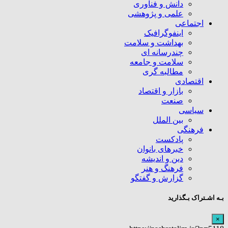
دانش و فناوری
علمی و پژوهشی
اجتماعی
اینفوگرافیک
بهداشت و سلامت
چندرسانه ای
سلامت و جامعه
مطالبه گری
اقتصادی
بازار و اقتصاد
صنعت
سیاسی
بین الملل
فرهنگی
پادکست
خبرهای بانوان
دین و اندیشه
فرهنگ و هنر
گزارش و گفتگو
بـه اشـتراک بـگذارید
×