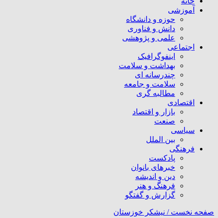
خانه
آموزشی
حوزه و دانشگاه
دانش و فناوری
علمی و پژوهشی
اجتماعی
اینفوگرافیک
بهداشت و سلامت
چندرسانه ای
سلامت و جامعه
مطالبه گری
اقتصادی
بازار و اقتصاد
صنعت
سیاسی
بین الملل
فرهنگی
پادکست
خبرهای بانوان
دین و اندیشه
فرهنگ و هنر
گزارش و گفتگو
صفحه نخست /
نیشکر خوزستان