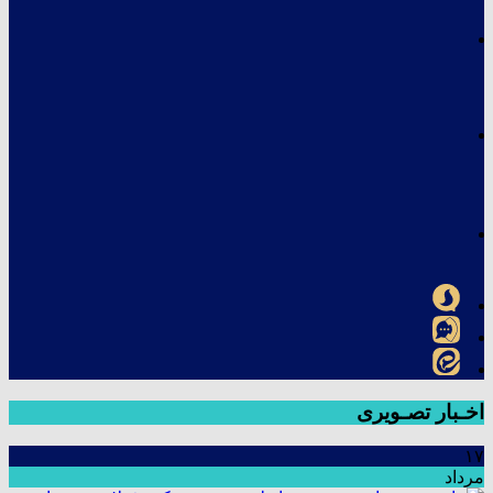
اخـبار تصـویری
۱۷
مرداد