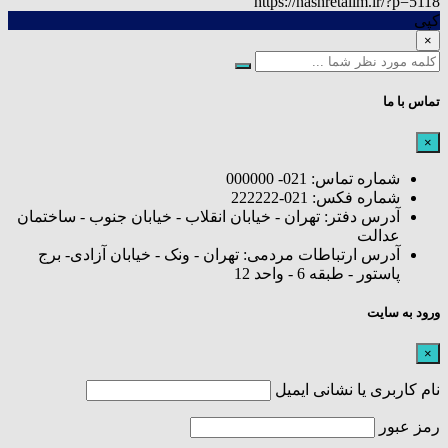
https://nashretalim.ir/?p=5118
کپی
×
تماس با ما
×
شماره تماس: 021- 000000
شماره فکس: 021-222222
آدرس دفتر: تهران - خیابان انقلاب - خیابان جنوب - ساختمان
عدالت
آدرس ارتباطات مردمی: تهران - ونک - خیابان آزادی- برج
پاستور - طبقه 6 - واحد 12
ورود به سایت
×
نام کاربری یا نشانی ایمیل
رمز عبور