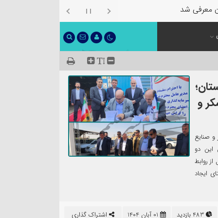
ن معرفی شد
تان؛
کر و
و صنایع
 این دو
از روابط
ی ایجاد
483 بازدید
01 آبان 1404
اشتراک گذاری