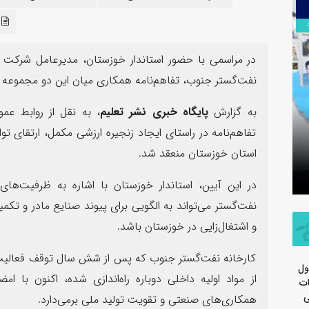
۱۳
ک
مرداد
در مراسمی با حضور استاندار خوزستان، مدیرعامل شرکت ت
نفت‌گستر جنوب، تفاهم‌نامه همکاری میان این دو مجموعه 
به گزارش
پایگاه خبری نشر تعلیم
، به نقل از روابط ع
سرهنگ سج
تفاهم‌نامه در راستای ایجاد زنجیره ارزشی مکمل، ارتقای 
تسلیت اربعین حسینی توسط روابط
جدید معاو
استان خوزستان منعقد شد.
عمومی شرکت پتروشیمی مارون
سپاه ولی
در این آیین، استاندار خوزستان با اشاره به ظرفیت‌ه
نفت‌گستر می‌تواند به الگویی برای پیوند صنایع مادر و تکمی
و اشتغال‌زایی در خوزستان باشد.
کارخانه نفت‌گستر جنوب که پس از شش سال توقف فعالیت، ا
ول
از مواد اولیه داخلی دوباره راه‌اندازی شده، اکنون با ا
ات
ی
همکاری‌های صنعتی و تقویت تولید ملی برمی‌دارد.