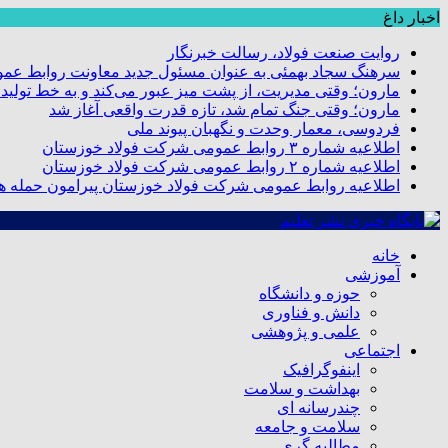
اخبار داغ
روایت صنعت فولاد،‌ رسالت خبرنگار
سرهنگ سجاد بهمئی به عنوان مسئول جدید معاونت روابط عم
مارون؛ وقتی مدیریت، از پشت میز عبور می‌کند و به خط تولید
مارون؛ وقتی جنگ تمام شد، تازه قدرت واقعی آغاز شد
فردوسی، معمار وحدت و نگهبان پیوند ملی
اطلاعیه شماره ۳ روابط عمومی شرکت فولاد خوزستان
اطلاعیه شماره ۲ روابط عمومی شرکت فولاد خوزستان
اطلاعیه روابط عمومی شرکت فولاد خوزستان پیرامون حمله هو
خانه
آموزشی
حوزه و دانشگاه
دانش و فناوری
علمی و پژوهشی
اجتماعی
اینفوگرافیک
بهداشت و سلامت
چندرسانه ای
سلامت و جامعه
مطالبه گری