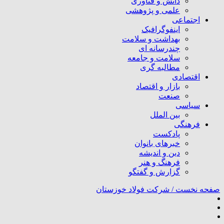
دانش و فناوری
علمی و پژوهشی
اجتماعی
اینفوگرافیک
بهداشت و سلامت
چندرسانه ای
سلامت و جامعه
مطالبه گری
اقتصادی
بازار و اقتصاد
صنعت
سیاسی
بین الملل
فرهنگی
پادکست
خبرهای بانوان
دین و اندیشه
فرهنگ و هنر
گزارش و گفتگو
صفحه نخست /
شرکت فولاد خوزستان