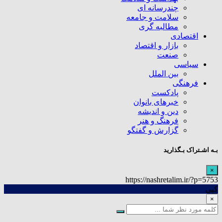
چندرسانه ای
سلامت و جامعه
مطالبه گری
اقتصادی
بازار و اقتصاد
صنعت
سیاسی
بین الملل
فرهنگی
پادکست
خبرهای بانوان
دین و اندیشه
فرهنگ و هنر
گزارش و گفتگو
بـه اشـتراک بـگذارید
×
https://nashretalim.ir/?p=5753
کپی
×