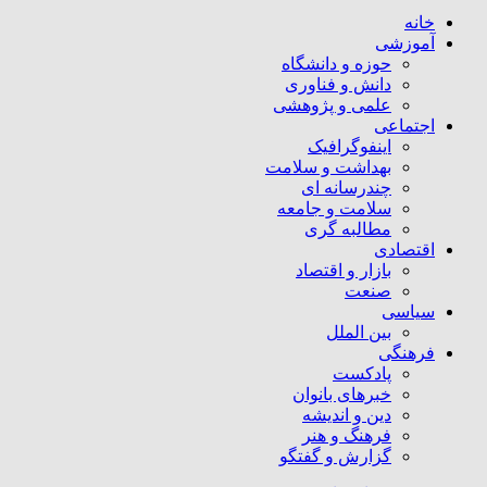
خانه
آموزشی
حوزه و دانشگاه
دانش و فناوری
علمی و پژوهشی
اجتماعی
اینفوگرافیک
بهداشت و سلامت
چندرسانه ای
سلامت و جامعه
مطالبه گری
اقتصادی
بازار و اقتصاد
صنعت
سیاسی
بین الملل
فرهنگی
پادکست
خبرهای بانوان
دین و اندیشه
فرهنگ و هنر
گزارش و گفتگو