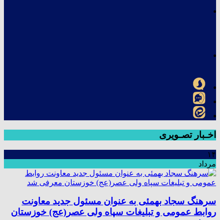
اخـبار تصـویری
۱۴
مرداد
سرهنگ سجاد بهمئی به عنوان مسئول جدید معاونت
روابط عمومی و تبلیغات سپاه ولی عصر(عج) خوزستان