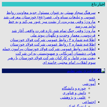
اخبار داغ
سرهنگ سجاد بهمئی به عنوان مسئول جدید معاونت روابط
عمومی و تبلیغات سپاه ولی عصر(عج) خوزستان معرفی شد
مارون؛ وقتی مدیریت، از پشت میز عبور می‌کند و به خط
تولید می‌رسد
مارون؛ وقتی جنگ تمام شد، تازه قدرت واقعی آغاز شد
فردوسی، معمار وحدت و نگهبان پیوند ملی
اطلاعیه شماره ۳ روابط عمومی شرکت فولاد خوزستان
اطلاعیه شماره ۲ روابط عمومی شرکت فولاد خوزستان
اطلاعیه روابط عمومی شرکت فولاد خوزستان پیرامون حمله
هوایی دشمنان آمریکایی و صهیونیستی به این شرکت
بیعت مدیرعامل و کارکنان شرکت فولاد خوزستان با رهبر
سوم انقلاب، امام مجتبی خامنه ای
خانه
آموزشی
حوزه و دانشگاه
دانش و فناوری
علمی و پژوهشی
اجتماعی
اینفوگرافیک