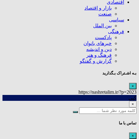
اقتصادی
بازار و اقتصاد
صنعت
سیاسی
بین الملل
فرهنگی
پادکست
خبرهای بانوان
دین و اندیشه
فرهنگ و هنر
گزارش و گفتگو
بـه اشـتراک بـگذارید
×
https://nashretalim.ir/?p=2023
کپی
×
تماس با ما
×