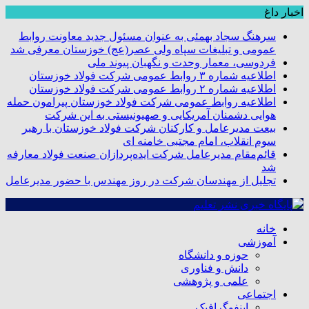
اخبار داغ
سرهنگ سجاد بهمئی به عنوان مسئول جدید معاونت روابط
عمومی و تبلیغات سپاه ولی عصر(عج) خوزستان معرفی شد
فردوسی، معمار وحدت و نگهبان پیوند ملی
اطلاعیه شماره ۳ روابط عمومی شرکت فولاد خوزستان
اطلاعیه شماره ۲ روابط عمومی شرکت فولاد خوزستان
اطلاعیه روابط عمومی شرکت فولاد خوزستان پیرامون حمله
هوایی دشمنان آمریکایی و صهیونیستی به این شرکت
بیعت مدیرعامل و کارکنان شرکت فولاد خوزستان با رهبر
سوم انقلاب، امام مجتبی خامنه ای
قائم‌مقام مدیرعامل شرکت ایده‌پردازان صنعت فولاد معارفه
شد
تجلیل از مهندسان شرکت در روز مهندس با حضور مدیرعامل
خانه
آموزشی
حوزه و دانشگاه
دانش و فناوری
علمی و پژوهشی
اجتماعی
اینفوگرافیک