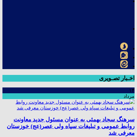
اخـبار تصـویری
۱۴
مرداد
سرهنگ سجاد بهمئی به عنوان مسئول جدید معاونت
روابط عمومی و تبلیغات سپاه ولی عصر(عج) خوزستان
معرفی شد