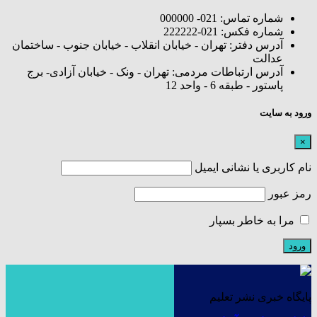
شماره تماس: 021- 000000
شماره فکس: 021-222222
آدرس دفتر: تهران - خیابان انقلاب - خیابان جنوب - ساختمان
عدالت
آدرس ارتباطات مردمی: تهران - ونک - خیابان آزادی- برج
پاستور - طبقه 6 - واحد 12
ورود به سایت
×
نام کاربری یا نشانی ایمیل
رمز عبور
مرا به خاطر بسپار
پایگاه خبری نشر تعلیم