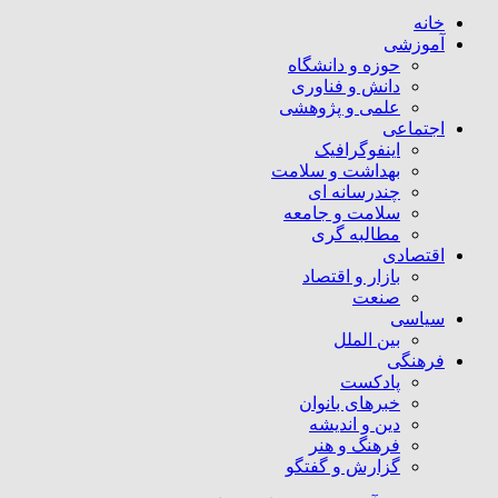
خانه
آموزشی
حوزه و دانشگاه
دانش و فناوری
علمی و پژوهشی
اجتماعی
اینفوگرافیک
بهداشت و سلامت
چندرسانه ای
سلامت و جامعه
مطالبه گری
اقتصادی
بازار و اقتصاد
صنعت
سیاسی
بین الملل
فرهنگی
پادکست
خبرهای بانوان
دین و اندیشه
فرهنگ و هنر
گزارش و گفتگو