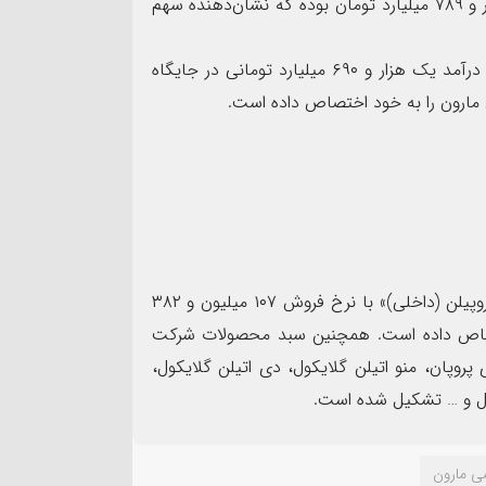
خود از فروش «اتیلن (داخلی)» شد. این رقم بالغ بر یک هزار و ۷۸۹ میلیارد تومان بوده که نشان‌دهنده سهم
پس از «اتیلن (داخلی)»، محصول «پلی پروپیلن (داخلی)» با درآمد یک هزار و ۶۹۰ میلیارد تومانی در جایگاه
از سوی دیگر، در میان محصولات پتروشیمی مارون، «پلی پروپیلن (داخلی)» با نرخ فروش ۱۰۷ میلیون و ۳۸۲
اختصاص داده است. همچنین سبد محصولات شرکت
روپان، منو اتیلن گلایکول، دی اتیلن گلایکول،
یکول و … تشکیل شده است.
ی مارون