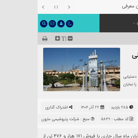
ن معرفی شد
 پلی
ارون با دستیابی
خود را نمایان
285 بازدید
22 آذر 1404
اشتراک گذاری
کد مطلب : 5849
منبع :
شرکت پتروشیمی مارون
به گزارش پایگاه خبری نشر تعلیم، علاوه بر این، “مارون” در آبان ماه سال جاری با فروش ۱۷۱ هزار و ۴۷۶ تن از