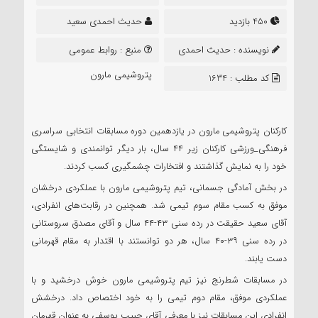
450 بازدید
حدیث احمدی سعید
نویسنده :
حدیث احمدی
منبع :
روابط عمومی
سعید
پتروشیمی مارون
کد مطلب : 1634
کارکنان پتروشیمی مارون در یازدهمین دوره مسابقات انتخابی سراسری
فرهنگی_ورزشی کارکنان زیر ۴۴ سال، بار دیگر توانمندی و شایستگی
خود را به نمایش گذاشتند و افتخارات چشمگیری کسب کردند.
در بخش آمادگی جسمانی، تیم پتروشیمی مارون با عملکردی درخشان
موفق به کسب مقام سوم تیمی شد. همچنین در رقابت‌های انفرادی،
آقای سعید حقیقت در رده سنی ۴۳-۴۴ سال و آقای مصدق سروستانی
در رده سنی ۳۹-۴۰ سال، هر دو توانستند با اقتدار به مقام قهرمانی
دست یابند.
در مسابقات شطرنج نیز تیم پتروشیمی مارون خوش درخشید و با
عملکردی موفق، مقام دوم تیمی را به خود اختصاص داد. درخشش
انفرادی این مسابقات نیز با معرفی آقای حبیب یوسفی به عنوان قهرمان