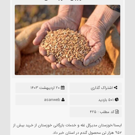
اشتراک گذاری
20 اردیبهشت 1403
501 بازدید
asanweb
کد مطلب : 425
ایسنا/خوزستان
مدیرکل غله و خدمات بازرگانی خوزستان از خرید بیش از
۹۵۲ هزار تن محصول گندم در استان خبر داد.