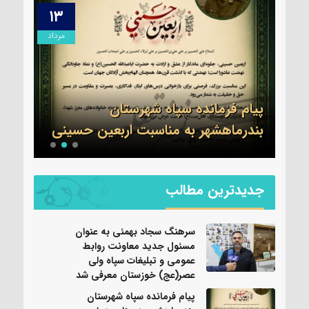
۱۳
۱۴
مرداد
مرداد
ول
ات
ی
پیام فرمانده سپاه شهرستان
تسلی
بندرماهشهر به مناسبت اربعین حسینی
عموم
جدیدترین مطالب
سرهنگ سجاد بهمئی به عنوان
مسئول جدید معاونت روابط
عمومی و تبلیغات سپاه ولی
عصر(عج) خوزستان معرفی شد
پیام فرمانده سپاه شهرستان