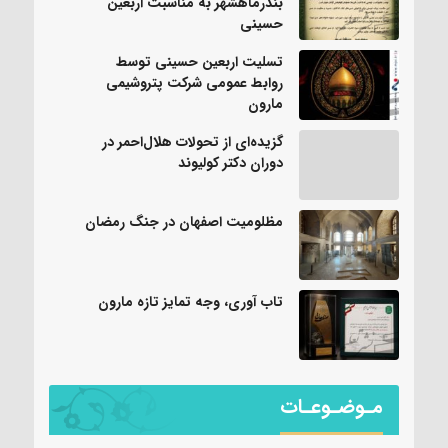
بندرماهشهر به مناسبت اربعین
حسینی
تسلیت اربعین حسینی توسط
روابط عمومی شرکت پتروشیمی
مارون
گزیده‌ای از تحولات هلال‌احمر در
دوران دکتر کولیوند
مظلومیت اصفهان در جنگ رمضان
تاب آوری، وجه تمایز تازه مارون
مـوضـوعـات