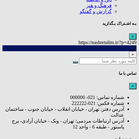
فرهنگ و هنر
گزارش و گفتگو
بـه اشـتراک بـگذارید
×
https://nashretalim.ir/?p=4249
کپی
×
تماس با ما
×
شماره تماس: 021- 000000
شماره فکس: 021-222222
آدرس دفتر: تهران - خیابان انقلاب - خیابان جنوب - ساختمان
عدالت
آدرس ارتباطات مردمی: تهران - ونک - خیابان آزادی- برج
پاستور - طبقه 6 - واحد 12
ورود به سایت