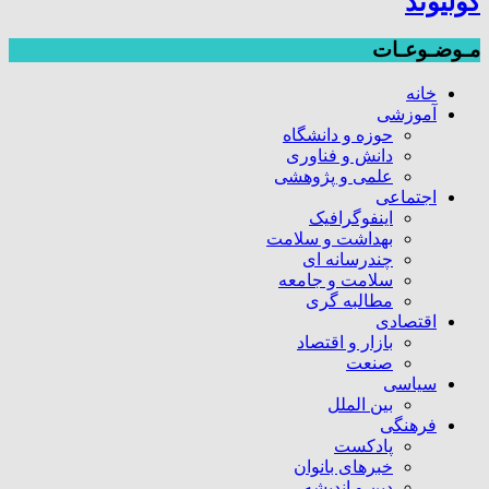
کولیوند
مـوضـوعـات
خانه
آموزشی
حوزه و دانشگاه
دانش و فناوری
علمی و پژوهشی
اجتماعی
اینفوگرافیک
بهداشت و سلامت
چندرسانه ای
سلامت و جامعه
مطالبه گری
اقتصادی
بازار و اقتصاد
صنعت
سیاسی
بین الملل
فرهنگی
پادکست
خبرهای بانوان
دین و اندیشه