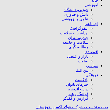
خانه
آموزشی
حوزه و دانشگاه
دانش و فناوری
علمی و پژوهشی
اجتماعی
اینفوگرافیک
بهداشت و سلامت
چندرسانه ای
سلامت و جامعه
مطالبه گری
اقتصادی
بازار و اقتصاد
صنعت
سیاسی
بین الملل
فرهنگی
پادکست
خبرهای بانوان
دین و اندیشه
فرهنگ و هنر
گزارش و گفتگو
صفحه نخست /
شرکت فولاد اکسین خوزستان