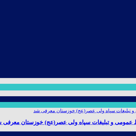
ط عمومی و تبلیغات سپاه ولی عصر(عج) خوزستان معرفی 