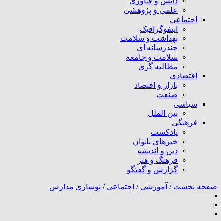
دانش و فناوری
علمی و پژوهشی
اجتماعی
اینفوگرافیک
بهداشت و سلامت
چندرسانه ای
سلامت و جامعه
مطالبه گری
اقتصادی
بازار و اقتصاد
صنعت
سیاسی
بین الملل
فرهنگی
پادکست
خبرهای بانوان
دین و اندیشه
فرهنگ و هنر
گزارش و گفتگو
صفحه نخست /
آموزشی
/
اجتماعی
/
نوسازی مدارس