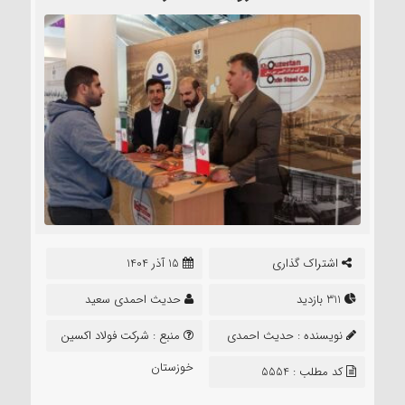
اشتراک گذاری
15 آذر 1404
311 بازدید
حدیث احمدی سعید
نویسنده :
حدیث احمدی
منبع :
شرکت فولاد اکسین
سعید
خوزستان
کد مطلب : 5554