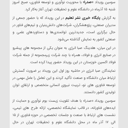
سومین رویداد
«صدرا»
با محوریت نوآوری و توسعه فناوری، صبح امروز
شنبه ۱۵ آذرماه در دانشگاه علوم و تحقیقات تهران آغاز به‌کار کرد.
به گزارش
پایگاه خبری نشر تعلیم
در این رویداد که با حضور جمعی از
مدیران صنعتی، پژوهشگران، شرکت‌های دانش‌بنیان و تیم‌های فناور در
حال برگزاری است، جدیدترین توانمندی‌ها و دستاوردهای علمی و
صنعتی کشور به نمایش گذاشته می‌شود.
در این میان، هلدینگ صبا انرژی به‌ عنوان یکی از مجموعه‌ های پیشرو
در صنایع انرژی و فولاد، همراه با چند شرکت زیرمجموعه از جمله شرکت
فولاد اکسین خوزستان در این رویداد حضور پیدا کرده است.
نمایندگان صبا انرژی در حاشیه روز اول این رویداد بر ضرورت گسترش
ارتباط میان دانشگاه و صنعت تأکید کردند و این تعامل را عامل مهمی در
توسعه فناوری‌ های نو، تربیت نیروی انسانی متخصص و ارتقای توان
تولیدی کشور دانستند.
سومین رویداد «صدرا» با هدف تقویت زیست‌ بوم نوآوری و حمایت از
ایده‌های فناورانه، در قالب نمایشگاه تخصصی، ارائه‌ طرح‌ های تیمی،
نشست‌ های ارتباط با صنعت و جلسات تخصصی در حوزه فناوری از ۱۵
الی ۱۷ آذر ماه در محل دانشگاه علوم و تحقیقات تهران در حال