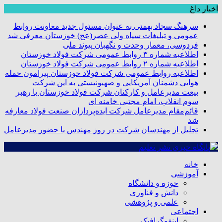
اخبار داغ
سرهنگ سجاد بهمئی به عنوان مسئول جدید معاونت روابط
عمومی و تبلیغات سپاه ولی عصر(عج) خوزستان معرفی شد
فردوسی، معمار وحدت و نگهبان پیوند ملی
اطلاعیه شماره ۳ روابط عمومی شرکت فولاد خوزستان
اطلاعیه شماره ۲ روابط عمومی شرکت فولاد خوزستان
اطلاعیه روابط عمومی شرکت فولاد خوزستان پیرامون حمله
هوایی دشمنان آمریکایی و صهیونیستی به این شرکت
بیعت مدیرعامل و کارکنان شرکت فولاد خوزستان با رهبر
سوم انقلاب، امام مجتبی خامنه ای
قائم‌مقام مدیرعامل شرکت ایده‌پردازان صنعت فولاد معارفه
شد
تجلیل از مهندسان شرکت در روز مهندس با حضور مدیرعامل
خانه
آموزشی
حوزه و دانشگاه
دانش و فناوری
علمی و پژوهشی
اجتماعی
اینفوگرافیک