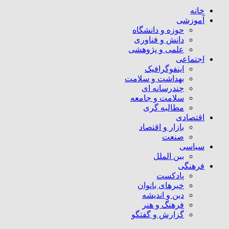
خانه
آموزشی
حوزه و دانشگاه
دانش و فناوری
علمی و پژوهشی
اجتماعی
اینفوگرافیک
بهداشت و سلامت
چندرسانه ای
سلامت و جامعه
مطالبه گری
اقتصادی
بازار و اقتصاد
صنعت
سیاسی
بین الملل
فرهنگی
پادکست
خبرهای بانوان
دین و اندیشه
فرهنگ و هنر
گزارش و گفتگو