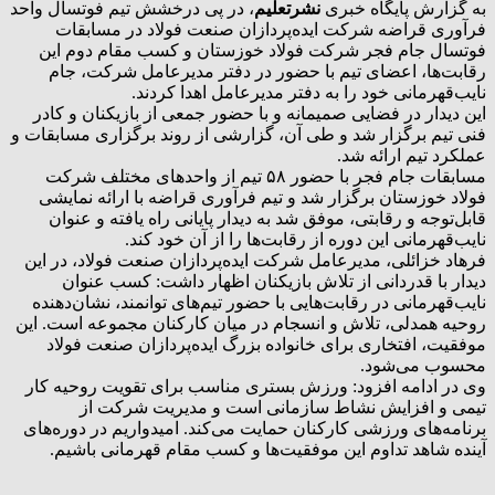
️به گزارش پایگاه خبری
نشرتعلیم
، در پی درخشش تیم فوتسال واحد
فرآوری قراضه شرکت ایده‌پردازان صنعت فولاد در مسابقات
فوتسال جام فجر شرکت فولاد خوزستان و کسب مقام دوم این
رقابت‌ها، اعضای تیم با حضور در دفتر مدیرعامل شرکت، جام
نایب‌قهرمانی خود را به دفتر مدیرعامل اهدا کردند.
این دیدار در فضایی صمیمانه و با حضور جمعی از بازیکنان و کادر
فنی تیم برگزار شد و طی آن، گزارشی از روند برگزاری مسابقات و
عملکرد تیم ارائه شد.
مسابقات جام فجر با حضور ۵۸ تیم‌ از واحدهای مختلف شرکت
فولاد خوزستان برگزار شد و تیم فرآوری قراضه با ارائه نمایشی
قابل‌توجه و رقابتی، موفق شد به دیدار پایانی راه یافته و عنوان
نایب‌قهرمانی این دوره از رقابت‌ها را از آن خود کند.
فرهاد خزائلی، مدیرعامل شرکت ایده‌پردازان صنعت فولاد، در این
دیدار با قدردانی از تلاش بازیکنان اظهار داشت: کسب عنوان
نایب‌قهرمانی در رقابت‌هایی با حضور تیم‌های توانمند، نشان‌دهنده
روحیه همدلی، تلاش و انسجام در میان کارکنان مجموعه است. این
موفقیت، افتخاری برای خانواده بزرگ ایده‌پردازان صنعت فولاد
محسوب می‌شود.
وی در ادامه افزود: ورزش بستری مناسب برای تقویت روحیه کار
تیمی و افزایش نشاط سازمانی است و مدیریت شرکت از
برنامه‌های ورزشی کارکنان حمایت می‌کند. امیدواریم در دوره‌های
آینده شاهد تداوم این موفقیت‌ها و کسب مقام قهرمانی باشیم.