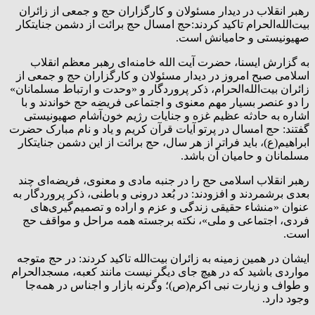
رهبر انقلاب در دیدار مسئولان و کارگزاران حج و جمعی از زائران
بیت‌الله‌الحرام تاکید کردند:حج امسال حج برائت از دشمن جنایتکار
صهیونیستی و حامیانش است.
به گزارش ایسنا، حضرت آیت الله خامنه‌ای رهبر معظم انقلاب
اسلامی صبح امروز در دیدار مسئولان و کارگزاران حج و جمعی از
زائران بیت‌الله‌الحرام، ذکر پروردگار و «وحدت و ارتباط مسلمانان»
را دو عنصر بسیار مهم معنوی و اجتماعی فریضه حج خواندند و با
اشاره به حادثه عظیم غزه و جنایات رژیم خون‌آشام صهیونیستی
گفتند: حج امسال در پرتو آیات قرآن کریم و یاد و نام مبارک حضرت
ابراهیم(ع)، باید فراتر از هر سال، حج برائت از این دشمن جنایتکار
مسلمانان و حامیان آن باشد.
رهبر انقلاب اسلامی حج را در جنبه مادی و معنوی، فریضه‌ای چند
بعدی برشمردند و افزودند: در بُعد درونی و باطنی، ‌ذکر پروردگار به
عنوان «منشاء حقیقی زندگی و عزم و اراده و تصمیم‌گیری‌های
فردی، اجتماعی و ملی»، نکته برجسته همه مراحل و مواقف حج
است.
ایشان در همین زمینه به زائران بیت‌الله تاکید کردند: در حج متوجه
مواردی باشید که در هیچ‌ جای دیگر نیست مانند کعبه، مسجدالحرام
و طواف و زیارت نبی اکرم(ص)؛ وگرنه بازار و اجناس در همه‌جا
وجود دارد.