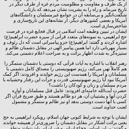
از یک طرف و مقاومت و مظلومیت مردم غزه از طرف دیگر در
تاریخ می‌ماند و راه را به بشریت نشان می‌دهد که بازتاب
شگفت‌انگیز و بی‌سابقه آن در جوامع غیرمسلمان و دانشگاه‌های
آمریکا و بعضی کشورهای دیگر، از نشانه‌های این تاریخ‌سازی و
شاخص‌سازی است.
ایشان در تبیین وظیفه امت اسلامی در قبال فجایع غزه در فرصت
حج ابراهیمی، به نمونه‌های متعدد قرآنی از سیره حضرت ابراهیم(ع)
اشاره کردند و گفتند: ابراهیم(ع) جزو پیامبرانی است که دل رئوف و
بسیار مهربانی دارد اما همین پیامبر الهی در مقابل دشمنان ظالم و
ستیزه‌گر به شدت اظهار برائت و به صراحت اعلام دشمنی می‌کند.
رهبر انقلاب با اشاره به آیات قرآنی که دوستی با دشمنان ستمگر را
هم کاملاً نهی می‌کند، رژیم صهیونیستی را مصداق کامل دشمنی با
مسلمانان و آمریکا را همدست این رژیم خواندند و افزودند: اگر کمک
آمریکا نبود آیا رژیم صهیونیستی قدرت و جرأت این رفتار وحشیانه با
مردم مسلمان و زنان و کودکان را داشت؟
حضرت آیت‌الله خامنه‌ای افزودند: عامل قتل مسلمانان و آواره
کردن آنها و پشتیبان آن، هر دو ظالم هستند و طبق صریح قرآن اگر
کسی با آنها دست دوستی بدهد او نیز ظالم و ستمگر و مشمول
لعنت خداوند است.
ایشان با توجه به شرایط کنونی جهان اسلام، رویکرد ابراهیمی به حج
یعنی برائت آشکار در مقابل دشمنان را ضروری‌تر از همیشه خواندند
و گفتند: بر این اساس حجاج ایرانی و غیر ایرانی باید بتوانند منطق