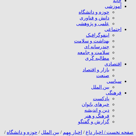
خانه
آموزشی
حوزه و دانشگاه
دانش و فناوری
علمی و پژوهشی
اجتماعی
اینفوگرافیک
بهداشت و سلامت
چندرسانه ای
سلامت و جامعه
مطالبه گری
اقتصادی
بازار و اقتصاد
صنعت
سیاسی
بین الملل
فرهنگی
پادکست
خبرهای بانوان
دین و اندیشه
فرهنگ و هنر
گزارش و گفتگو
صفحه نخست /
اخبار داغ
/
اخیار مهم
/
بین الملل
/
حوزه و دانشگاه
/