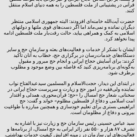
قرآنی در پشتیبانی از ملت فلسطین را به همه دنیای اسلام منتقل
کنند.
حضرت آیت‌الله خامنه‌ای افزودند: البته جمهوری اسلامی منتظر
دیگران نمانده و نمی‌ماند اما اگر دست‌های قوی ملتها و دولتهای
اسلامی به کمک و همراهی بیاید، حالت رقت‌بار ملت فلسطین ادامه
پیدا نخواهد کرد.
ایشان با تشکر از خدمات و فعالیت‌های بعثه و سازمان حج و سایر
دستگاه‌های خدمات‌رسان در برگزاری حج، خطاب به آنان تأکید
کردند: برای آسایش حجاج ایرانی و انجام حج مبرور و مقبول
به‌گونه‌ای برنامه‌ریزی کنید که فاصله بین وضع موجود و مطلوب
برطرف شود.
در ابتدای این دیدار، حجت‌الاسلام و المسلمین سیدعبدالفتاح نواب
نماینده ولی‌فقیه در امور حج و زیارت و سرپرست حجاج ایرانی در
سخنانی، شعار حج امسال را «حج؛ قرآن‌محوری، همدلی و اقتدار
امت اسلامی و دفاع از فلسطین مظلوم» خواند و گفت: حج
ابراهیمی بستری برای تعلیم خودسازی و همچنین مبارزه با طواغیت
بیرونی و دفاع از مظلومان است.
سید عباس حسینی رئیس سازمان حج و زیارت نیز با اشاره به
تشرف ۸۷ هزار و ۵۵۰ نفر زائر ایرانی به حج امسال، از برنامه‌ها و
فعالیت‌های این سازمان در زمینه افزایش کیفیت خدمات بهداشتی،