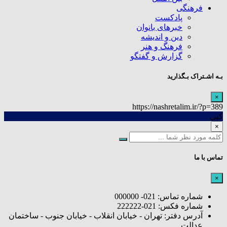
فرهنگی
پادکست
خبرهای بانوان
دین و اندیشه
فرهنگ و هنر
گزارش و گفتگو
بـه اشـتراک بـگذارید
×
https://nashretalim.ir/?p=389
کپی
×
تماس با ما
×
شماره تماس: 021- 000000
شماره فکس: 021-222222
آدرس دفتر: تهران - خیابان انقلاب - خیابان جنوب - ساختمان
عدالت