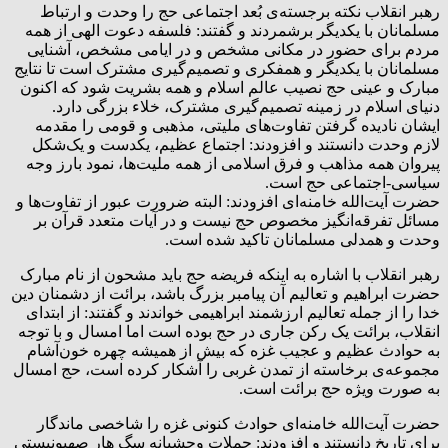
رهبر انقلاب نکته برجسته‌ی بُعد اجتماعی حج را وحدت و ارتباط
مسلمانان با یکدیگر برشمردند و گفتند: فلسفه دعوت الهی از همه
مردم برای حضور در مکانی مشخص و در ایامی مشخص، آشنایی
مسلمانان با یکدیگر و همفکری و تصمیم‌گیری مشترک است تا نتایج
مبارک و عینی حج نصیب عالم اسلام و همه بشریت شود که اکنون
دنیای اسلام در زمینه تصمیم‌گیری مشترک، خلاء بزرگی دارد.
ایشان نادیده گرفتن تفاوت‌های ملیتی، مذهبی و قومی را مقدمه
لازم وحدت دانستند و افزودند: اجتماع عظیم،‌ یکدست و یک‌شکل
پیروان همه مذاهب و فرق اسلامی از همه ملیت‌ها، نمود بارز وجه
سیاسی-اجتماعی حج است.
حضرت آیت‌الله خامنه‌ای افزودند: البته ضرورت عبور از تفاوت‌ها و
مسائل تفرقه‌انگیز مخصوص حج نیست و در آیات متعدد قرآن بر
وحدت و همدلی مسلمانان تاکید شده است.
رهبر انقلاب با اشاره به اینکه فریضه حج باید مشحون از نام مبارک
حضرت ابراهیم و تعالیم آن پیامبر بزرگ باشد، برائت از دشمنان دین
خدا را از جمله تعالیم ارزشمند ابراهیمی خواندند و گفتند: از ابتدای
انقلاب، برائت یک رکن جاری در حج بوده است اما امسال و با توجه
به حوادث عظیم و عجیب غزه که بیش از همیشه چهره خون‌آشام
مجموعه‌ی برخاسته از تمدن غربی را آشکار کرده است، حج امسال
به صورت ویژه حج برائت است.
حضرت آیت‌الله خامنه‌ای حوادث کنونی غزه را شاخصی ماندگار
برای تاریخ دانستند و افزودند: حملات وحشیانه سگ هار صهیونیستی