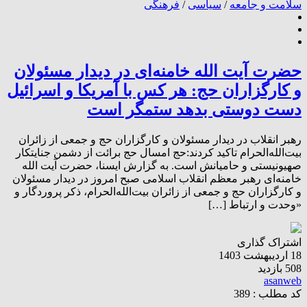
سلامت و جامعه
/
سیاسی
/
فرهنگی
حضرت آیت الله خامنه‌ای در دیدار مسئولان
و کارگزاران حج: هر کس با آمریکا و اسرائیل
دست دوستی بدهد ستمگر است
رهبر انقلاب در دیدار مسئولان و کارگزاران حج و جمعی از زائران
بیت‌الله‌الحرام تاکید کردند:حج امسال حج برائت از دشمن جنایتکار
صهیونیستی و حامیانش است. به گزارش ایسنا، حضرت آیت الله
خامنه‌ای رهبر معظم انقلاب اسلامی صبح امروز در دیدار مسئولان
و کارگزاران حج و جمعی از زائران بیت‌الله‌الحرام، ذکر پروردگار و
«وحدت و ارتباط […]
اشتراک گذاری
18 اردیبهشت 1403
508 بازدید
asanweb
کد مطلب : 389