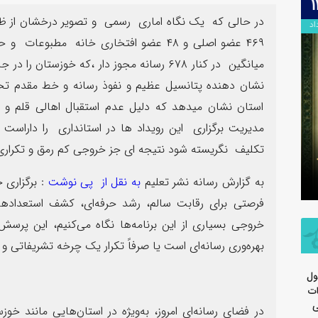
۱۳
در حالی که یک نگاه اماری رسمی و تصویر درخشان از ظ
مرداد
میانگین در کنار ۶۷۸ رسانه مجوز دار ،که خوزست
نشان دهنده پتانسیل عظیم و نفوذ رسانه و خط مقدم تحولا
استان نشان میدهد که دلیل عدم استقبال اهالی قلم و د
مدیریت برگزاری این رویداد ها در استانداری را داراست
سرهنگ سج
تکلیف نگریسته شود نتیجه ای جز خروجی کم رمق و تکرار
تسلیت اربعین حسینی توسط روابط
جدید معاو
عمومی شرکت پتروشیمی مارون
سپاه ولی
به گزارش رسانه نشر تعلیم
به نقل از پی نوشت
: برگزاری 
فرصتی برای رقابت سالم، رشد حرفه‌ای، کشف استعدادها 
خروجی بسیاری از این برنامه‌ها نگاه می‌کنیم، این پرس
بهره‌وری رسانه‌ای است یا صرفاً تکرار یک چرخه تشریفاتی و 
ول
ات
ی
در فضای رسانه‌ای امروز، به‌ویژه در استان‌هایی مانند خ