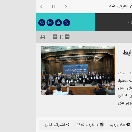
ن معرفی شد
ابط
مند است؛
ت محتوا،
‌ای منجر
ری استان
روجی‌های
195 بازدید
12 خرداد 1405
اشتراک گذاری