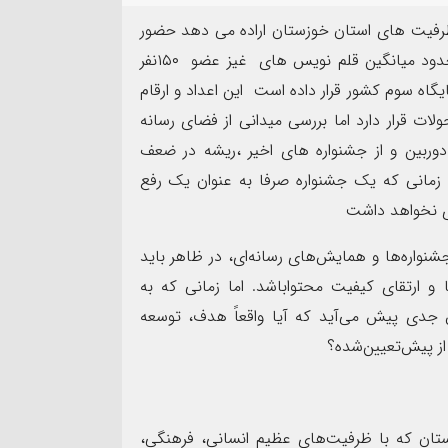
۱۴
رفیت های استان خوزستان اراده می دهد حضور
مرداد
۴۶۹ عضو اصلی و ۴۸ عضو افتخاری خانه مطبوعات و حدود میانگین قلم نویس های غیز عضو ۱۵۰نفر
ان را در جایگاه سوم کشور قرار داده است این اعداد و ارقام
ت قرار دارد اما بررسی میدانی از فضای رسانه
وربین و از جشنواره های اخیر ،ریشه در ضعف
 زمانی که یک جشنواره صرفا به عنوان یک رفع
اد بهمئی به عنوان مسئول
ی نخواهد داشت
نت روابط عمومی و تبلیغات
پیام فرمانده سپاه شهرس
 عصر(عج) خوزستان معرفی شد
به مناسبت اربعین حسین
جشنواره‌ها و همایش‌های رسانه‌ای، در ظاهر باید
و ارتقای کیفیت محتواباشد. اما زمانی که به
ش جدی پیش می‌آید که آیا واقعاً هدف، توسعه
از پیش‌تعیین‌شده؟
وزستان که با ظرفیت‌های عظیم انسانی، فرهنگی،