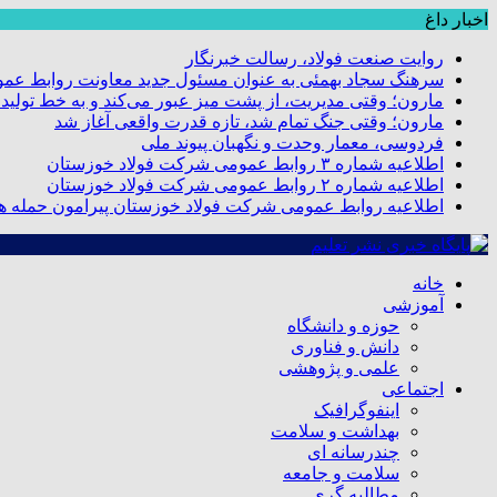
اخبار داغ
روایت صنعت فولاد،‌ رسالت خبرنگار
سرهنگ سجاد بهمئی به عنوان مسئول جدید معاونت روابط عم
مارون؛ وقتی مدیریت، از پشت میز عبور می‌کند و به خط تولید
مارون؛ وقتی جنگ تمام شد، تازه قدرت واقعی آغاز شد
فردوسی، معمار وحدت و نگهبان پیوند ملی
اطلاعیه شماره ۳ روابط عمومی شرکت فولاد خوزستان
اطلاعیه شماره ۲ روابط عمومی شرکت فولاد خوزستان
اطلاعیه روابط عمومی شرکت فولاد خوزستان پیرامون حمله هو
خانه
آموزشی
حوزه و دانشگاه
دانش و فناوری
علمی و پژوهشی
اجتماعی
اینفوگرافیک
بهداشت و سلامت
چندرسانه ای
سلامت و جامعه
مطالبه گری