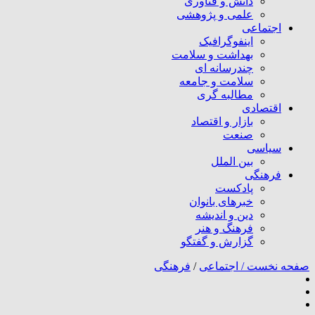
دانش و فناوری
علمی و پژوهشی
اجتماعی
اینفوگرافیک
بهداشت و سلامت
چندرسانه ای
سلامت و جامعه
مطالبه گری
اقتصادی
بازار و اقتصاد
صنعت
سیاسی
بین الملل
فرهنگی
پادکست
خبرهای بانوان
دین و اندیشه
فرهنگ و هنر
گزارش و گفتگو
صفحه نخست /
اجتماعی
/
فرهنگی