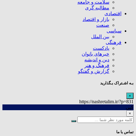
سلامت و جامعه
مطالبه گری
اقتصادی
بازار و اقتصاد
صنعت
سیاسی
بین الملل
فرهنگی
پادکست
خبرهای بانوان
دین و اندیشه
فرهنگ و هنر
گزارش و گفتگو
بـه اشـتراک بـگذارید
×
https://nashretalim.ir/?p=831
کپی
×
تماس با ما