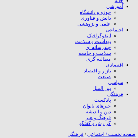
خانه
آموزشی
حوزه و دانشگاه
دانش و فناوری
علمی و پژوهشی
اجتماعی
اینفوگرافیک
بهداشت و سلامت
چندرسانه ای
سلامت و جامعه
مطالبه گری
اقتصادی
بازار و اقتصاد
صنعت
سیاسی
بین الملل
فرهنگی
پادکست
خبرهای بانوان
دین و اندیشه
فرهنگ و هنر
گزارش و گفتگو
صفحه نخست /
اجتماعی
/
فرهنگی