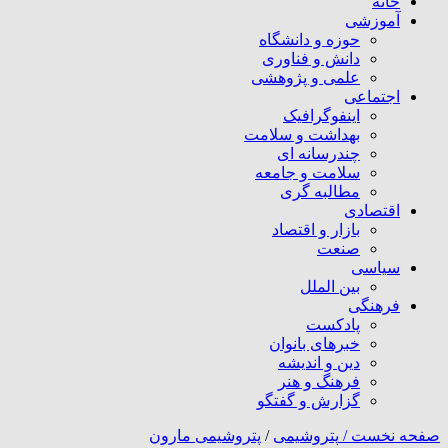
خانه
آموزشی
حوزه و دانشگاه
دانش و فناوری
علمی و پژوهشی
اجتماعی
اینفوگرافیک
بهداشت و سلامت
چندرسانه ای
سلامت و جامعه
مطالبه گری
اقتصادی
بازار و اقتصاد
صنعت
سیاسی
بین الملل
فرهنگی
پادکست
خبرهای بانوان
دین و اندیشه
فرهنگ و هنر
گزارش و گفتگو
صفحه نخست /
پتروشیمی
/
پتروشیمی مارون