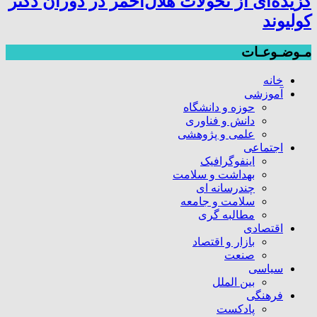
گزیده‌ای از تحولات هلال‌احمر در دوران دکتر
کولیوند
مـوضـوعـات
خانه
آموزشی
حوزه و دانشگاه
دانش و فناوری
علمی و پژوهشی
اجتماعی
اینفوگرافیک
بهداشت و سلامت
چندرسانه ای
سلامت و جامعه
مطالبه گری
اقتصادی
بازار و اقتصاد
صنعت
سیاسی
بین الملل
فرهنگی
پادکست