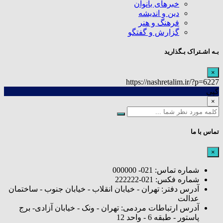
خبرهای بانوان
دین و اندیشه
فرهنگ و هنر
گزارش و گفتگو
بـه اشـتراک بـگذارید
×
https://nashretalim.ir/?p=6227
کپی
×
تماس با ما
×
شماره تماس: 021- 000000
شماره فکس: 021-222222
آدرس دفتر: تهران - خیابان انقلاب - خیابان جنوب - ساختمان
عدالت
آدرس ارتباطات مردمی: تهران - ونک - خیابان آزادی- برج
پاستور - طبقه 6 - واحد 12