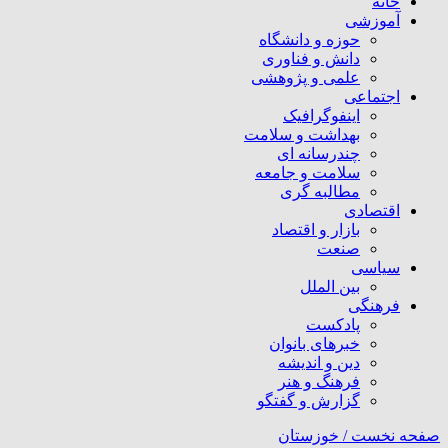
خانه
آموزشی
حوزه و دانشگاه
دانش و فناوری
علمی و پژوهشی
اجتماعی
اینفوگرافیک
بهداشت و سلامت
چندرسانه ای
سلامت و جامعه
مطالبه گری
اقتصادی
بازار و اقتصاد
صنعت
سیاسی
بین الملل
فرهنگی
پادکست
خبرهای بانوان
دین و اندیشه
فرهنگ و هنر
گزارش و گفتگو
صفحه نخست /
خوزستان