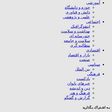
آموزشی
حوزه و دانشگاه
دانش و فناوری
علمی و پژوهشی
اجتماعی
اینفوگرافیک
بهداشت و سلامت
چندرسانه ای
سلامت و جامعه
مطالبه گری
اقتصادی
بازار و اقتصاد
صنعت
سیاسی
بین الملل
فرهنگی
پادکست
خبرهای بانوان
دین و اندیشه
فرهنگ و هنر
گزارش و گفتگو
بـه اشـتراک بـگذارید