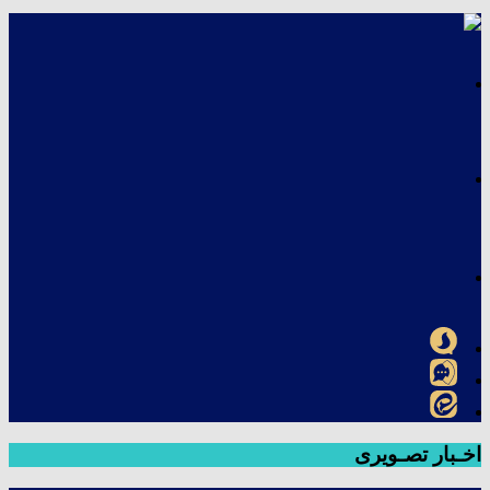
اخـبار تصـویری